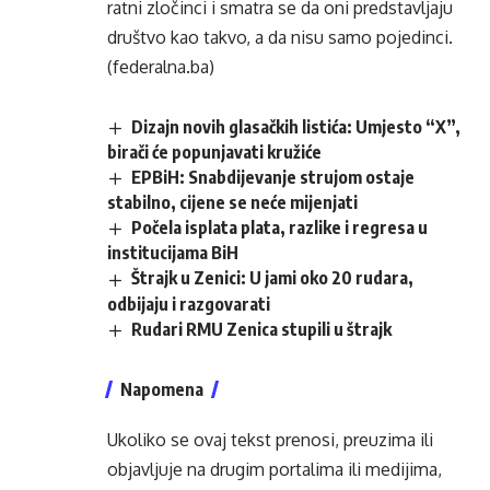
ratni zločinci i smatra se da oni predstavljaju
društvo kao takvo, a da nisu samo pojedinci.
(federalna.ba)
Dizajn novih glasačkih listića: Umjesto “X”,
birači će popunjavati kružiće
EPBiH: Snabdijevanje strujom ostaje
stabilno, cijene se neće mijenjati
Počela isplata plata, razlike i regresa u
institucijama BiH
Štrajk u Zenici: U jami oko 20 rudara,
odbijaju i razgovarati
Rudari RMU Zenica stupili u štrajk
Napomena
Ukoliko se ovaj tekst prenosi, preuzima ili
objavljuje na drugim portalima ili medijima,