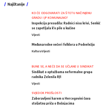
Najčitanije
KO ĆE ODGOVARATI ZA ŠTETU NAČINJENU
GRADU I JP KOMUNALNO?
Inspekcija presudila: Radnici nisu krivi, Senkić
se zapetljala k'o pile u kučine
Vijesti
Međunarodne večeri folklora u Podveležju
Kultura
Vijesti
BUNE SE, A NEĆE DA SE UČLANE U SINDIKAT
Sindikat o optužbama neformalne grupa
radnika Zelenila RJ1
Vijesti
SVJEDOK PROŠLOSTI
Zaboravljeni harem u Hercegovini čuva
stoljetnu priču o Bošnjacima