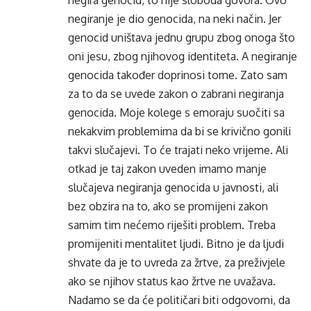
negira genocid, to nije sloboda govora. Ovo
negiranje je dio genocida, na neki način. Jer
genocid uništava jednu grupu zbog onoga što
oni jesu, zbog njihovog identiteta. A negiranje
genocida također doprinosi tome. Zato sam
za to da se uvede zakon o zabrani negiranja
genocida. Moje kolege s emoraju suočiti sa
nekakvim problemima da bi se krivično gonili
takvi slučajevi. To će trajati neko vrijeme. Ali
otkad je taj zakon uveden imamo manje
slučajeva negiranja genocida u javnosti, ali
bez obzira na to, ako se promijeni zakon
samim tim nećemo riješiti problem. Treba
promijeniti mentalitet ljudi. Bitno je da ljudi
shvate da je to uvreda za žrtve, za preživjele
ako se njihov status kao žrtve ne uvažava.
Nadamo se da će političari biti odgovorni, da