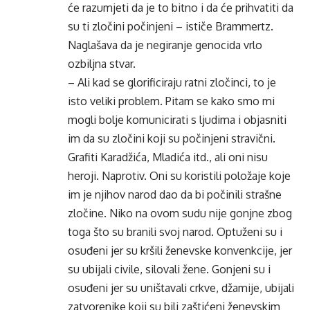
će razumjeti da je to bitno i da će prihvatiti da
su ti zločini počinjeni – ističe Brammertz.
Naglašava da je negiranje genocida vrlo
ozbiljna stvar.
– Ali kad se glorificiraju ratni zločinci, to je
isto veliki problem. Pitam se kako smo mi
mogli bolje komunicirati s ljudima i objasniti
im da su zločini koji su počinjeni stravični.
Grafiti Karadžića, Mladića itd., ali oni nisu
heroji. Naprotiv. Oni su koristili položaje koje
im je njihov narod dao da bi počinili strašne
zločine. Niko na ovom sudu nije gonjne zbog
toga što su branili svoj narod. Optuženi su i
osuđeni jer su kršili ženevske konvenkcije, jer
su ubijali civile, silovali žene. Gonjeni su i
osuđeni jer su uništavali crkve, džamije, ubijali
zatvorenike koji su bili zaštićeni ženevskim