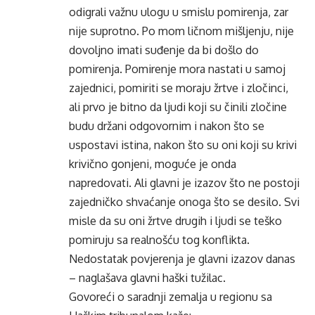
odigrali važnu ulogu u smislu pomirenja, zar
nije suprotno. Po mom ličnom mišljenju, nije
dovoljno imati suđenje da bi došlo do
pomirenja. Pomirenje mora nastati u samoj
zajednici, pomiriti se moraju žrtve i zločinci,
ali prvo je bitno da ljudi koji su činili zločine
budu držani odgovornim i nakon što se
uspostavi istina, nakon što su oni koji su krivi
krivično gonjeni, moguće je onda
napredovati. Ali glavni je izazov što ne postoji
zajedničko shvaćanje onoga što se desilo. Svi
misle da su oni žrtve drugih i ljudi se teško
pomiruju sa realnošću tog konflikta.
Nedostatak povjerenja je glavni izazov danas
– naglašava glavni haški tužilac.
Govoreći o saradnji zemalja u regionu sa