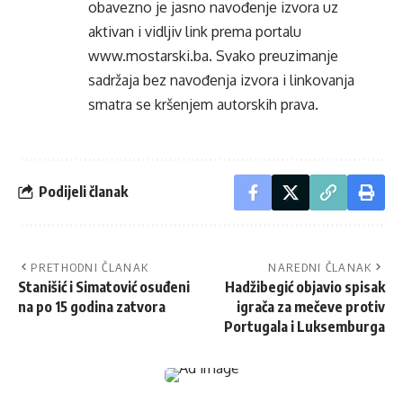
obavezno je jasno navođenje izvora uz
aktivan i vidljiv link prema portalu
www.mostarski.ba
. Svako preuzimanje
sadržaja bez navođenja izvora i linkovanja
smatra se kršenjem autorskih prava.
Podijeli članak
PRETHODNI ČLANAK
NAREDNI ČLANAK
Stanišić i Simatović osuđeni
Hadžibegić objavio spisak
na po 15 godina zatvora
igrača za mečeve protiv
Portugala i Luksemburga