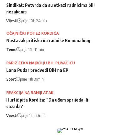
Sindikat: Potvrda da su otkazi radnicima bili
nezakoniti
Vijesti
prije 10h 24min
OČAJNIČKI POTEZ KORDIĆA
Nastavak pritiska na radnike Komunalnog
Teme
prije 11h 11min
PARIZ ČEKA NAJBOLJU BH. PLIVAČICU
Lana Pudar predvodi BiH na EP
Sport
prije 11h 31min
REAKCIJA NA RANIJI ATAK
Hurtić pita Kordića: “Da uđem sprijeda ili
sazada?
Vijesti
prije 12h 23min