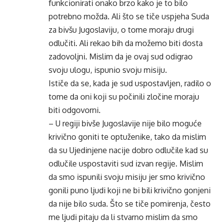
funkcionirati onako brzo kako je to bilo
potrebno možda. Ali što se tiče uspjeha Suda
za bivšu Jugoslaviju, o tome moraju drugi
odlučiti. Ali rekao bih da možemo biti dosta
zadovoljni. Mislim da je ovaj sud odigrao
svoju ulogu, ispunio svoju misiju.
Ističe da se, kada je sud uspostavljen, radilo o
tome da oni koji su počinili zločine moraju
biti odgovorni.
– U regiji bivše Jugoslavije nije bilo moguće
krivično goniti te optuženike, tako da mislim
da su Ujedinjene nacije dobro odlučile kad su
odlučile uspostaviti sud izvan regije. Mislim
da smo ispunili svoju misiju jer smo krivično
gonili puno ljudi koji ne bi bili krivično gonjeni
da nije bilo suda. Što se tiče pomirenja, često
me ljudi pitaju da li stvarno mislim da smo