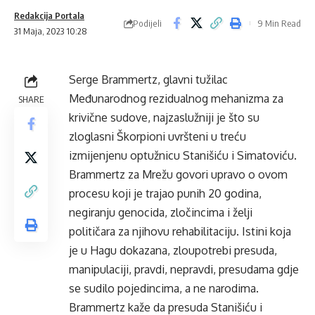
Redakcija Portala
Podijeli
9 Min Read
31 Maja, 2023 10:28
Serge Brammertz, glavni tužilac
Međunarodnog rezidualnog mehanizma za
SHARE
krivične sudove, najzaslužniji je što su
zloglasni Škorpioni uvršteni u treću
izmijenjenu optužnicu Stanišiću i Simatoviću.
Brammertz za Mrežu govori upravo o ovom
procesu koji je trajao punih 20 godina,
negiranju genocida, zločincima i želji
političara za njihovu rehabilitaciju. Istini koja
je u Hagu dokazana, zloupotrebi presuda,
manipulaciji, pravdi, nepravdi, presudama gdje
se sudilo pojedincima, a ne narodima.
Brammertz kaže da presuda Stanišiću i