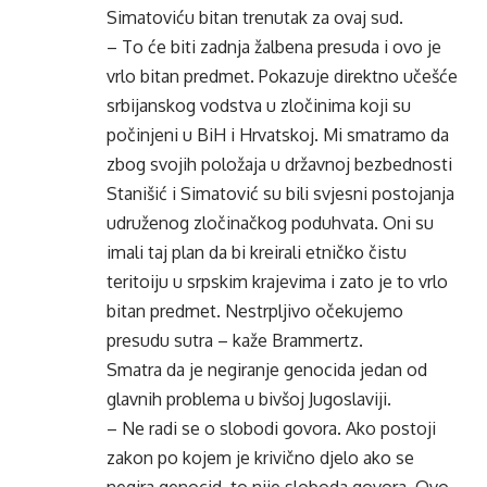
Simatoviću bitan trenutak za ovaj sud.
– To će biti zadnja žalbena presuda i ovo je
vrlo bitan predmet. Pokazuje direktno učešće
srbijanskog vodstva u zločinima koji su
počinjeni u BiH i Hrvatskoj. Mi smatramo da
zbog svojih položaja u državnoj bezbednosti
Stanišić i Simatović su bili svjesni postojanja
udruženog zločinačkog poduhvata. Oni su
imali taj plan da bi kreirali etničko čistu
teritoiju u srpskim krajevima i zato je to vrlo
bitan predmet. Nestrpljivo očekujemo
presudu sutra – kaže Brammertz.
Smatra da je negiranje genocida jedan od
glavnih problema u bivšoj Jugoslaviji.
– Ne radi se o slobodi govora. Ako postoji
zakon po kojem je krivično djelo ako se