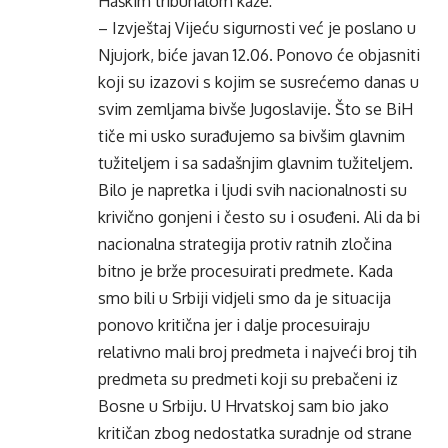
Haškim tribunalom kaže:
– Izvještaj Vijeću sigurnosti već je poslano u
Njujork, biće javan 12.06. Ponovo će objasniti
koji su izazovi s kojim se susrećemo danas u
svim zemljama bivše Jugoslavije. Što se BiH
tiče mi usko surađujemo sa bivšim glavnim
tužiteljem i sa sadašnjim glavnim tužiteljem.
Bilo je napretka i ljudi svih nacionalnosti su
krivično gonjeni i često su i osuđeni. Ali da bi
nacionalna strategija protiv ratnih zločina
bitno je brže procesuirati predmete. Kada
smo bili u Srbiji vidjeli smo da je situacija
ponovo kritična jer i dalje procesuiraju
relativno mali broj predmeta i najveći broj tih
predmeta su predmeti koji su prebačeni iz
Bosne u Srbiju. U Hrvatskoj sam bio jako
kritičan zbog nedostatka suradnje od strane