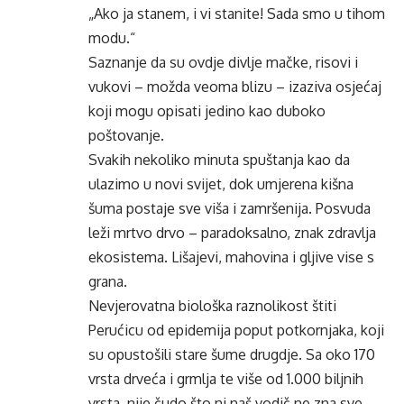
„Ako ja stanem, i vi stanite! Sada smo u tihom
modu.“
Saznanje da su ovdje divlje mačke, risovi i
vukovi – možda veoma blizu – izaziva osjećaj
koji mogu opisati jedino kao duboko
poštovanje.
Svakih nekoliko minuta spuštanja kao da
ulazimo u novi svijet, dok umjerena kišna
šuma postaje sve viša i zamršenija. Posvuda
leži mrtvo drvo – paradoksalno, znak zdravlja
ekosistema. Lišajevi, mahovina i gljive vise s
grana.
Nevjerovatna biološka raznolikost štiti
Perućicu od epidemija poput potkornjaka, koji
su opustošili stare šume drugdje. Sa oko 170
vrsta drveća i grmlja te više od 1.000 biljnih
vrsta, nije čudo što ni naš vodič ne zna sve