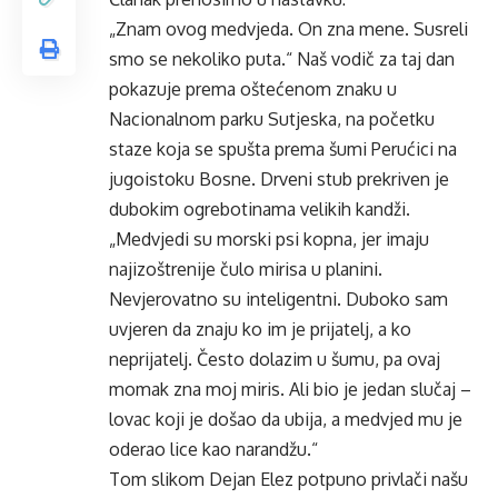
„Znam ovog medvjeda. On zna mene. Susreli
smo se nekoliko puta.“ Naš vodič za taj dan
pokazuje prema oštećenom znaku u
Nacionalnom parku Sutjeska, na početku
staze koja se spušta prema šumi Perućici na
jugoistoku Bosne. Drveni stub prekriven je
dubokim ogrebotinama velikih kandži.
„Medvjedi su morski psi kopna, jer imaju
najizoštrenije čulo mirisa u planini.
Nevjerovatno su inteligentni. Duboko sam
uvjeren da znaju ko im je prijatelj, a ko
neprijatelj. Često dolazim u šumu, pa ovaj
momak zna moj miris. Ali bio je jedan slučaj –
lovac koji je došao da ubija, a medvjed mu je
oderao lice kao narandžu.“
Tom slikom Dejan Elez potpuno privlači našu