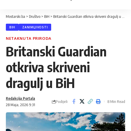
Mostarski.ba
>
Društvo
>
BiH
>
Britanski Guardian otkriva skriveni dragulj u BiH
BIH
ZANIMLJIVOSTI
NETAKNUTA PRIRODA
Britanski Guardian
otkriva skriveni
dragulj u BiH
Redakcija Portala
Podijeli
8 Min Read
28 Maja, 2026 9:31