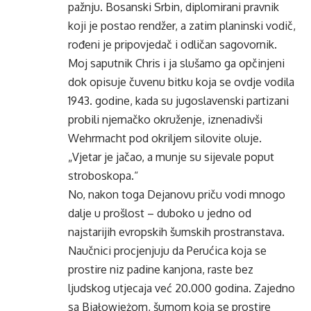
pažnju. Bosanski Srbin, diplomirani pravnik
koji je postao rendžer, a zatim planinski vodič,
rođeni je pripovjedač i odličan sagovornik.
Moj saputnik Chris i ja slušamo ga opčinjeni
dok opisuje čuvenu bitku koja se ovdje vodila
1943. godine, kada su jugoslavenski partizani
probili njemačko okruženje, iznenadivši
Wehrmacht pod okriljem silovite oluje.
„Vjetar je jačao, a munje su sijevale poput
stroboskopa.“
No, nakon toga Dejanovu priču vodi mnogo
dalje u prošlost – duboko u jedno od
najstarijih evropskih šumskih prostranstava.
Naučnici procjenjuju da Perućica koja se
prostire niz padine kanjona, raste bez
ljudskog utjecaja već 20.000 godina. Zajedno
sa Białowieżom, šumom koja se prostire