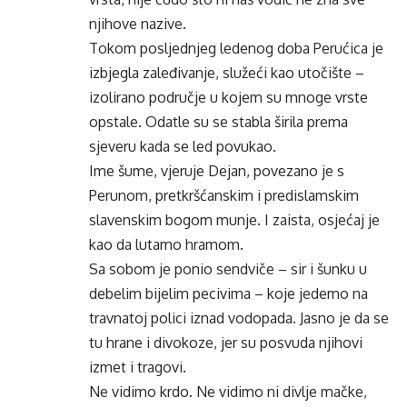
njihove nazive.
Tokom posljednjeg ledenog doba Perućica je
izbjegla zaleđivanje, služeći kao utočište –
izolirano područje u kojem su mnoge vrste
opstale. Odatle su se stabla širila prema
sjeveru kada se led povukao.
Ime šume, vjeruje Dejan, povezano je s
Perunom, pretkršćanskim i predislamskim
slavenskim bogom munje. I zaista, osjećaj je
kao da lutamo hramom.
Sa sobom je ponio sendviče – sir i šunku u
debelim bijelim pecivima – koje jedemo na
travnatoj polici iznad vodopada. Jasno je da se
tu hrane i divokoze, jer su posvuda njihovi
izmet i tragovi.
Ne vidimo krdo. Ne vidimo ni divlje mačke,