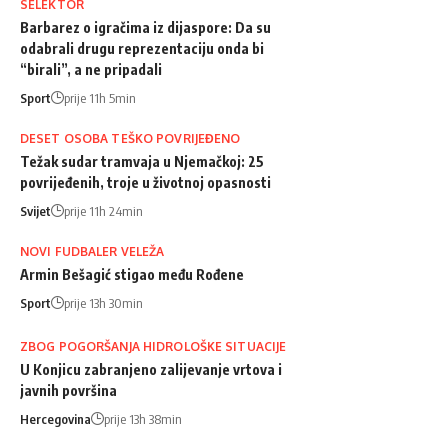
SELEKTOR
Barbarez o igračima iz dijaspore: Da su
odabrali drugu reprezentaciju onda bi
“birali”, a ne pripadali
Sport
prije 11h 5min
DESET OSOBA TEŠKO POVRIJEĐENO
Težak sudar tramvaja u Njemačkoj: 25
povrijeđenih, troje u životnoj opasnosti
Svijet
prije 11h 24min
NOVI FUDBALER VELEŽA
Armin Bešagić stigao među Rođene
Sport
prije 13h 30min
ZBOG POGORŠANJA HIDROLOŠKE SITUACIJE
U Konjicu zabranjeno zalijevanje vrtova i
javnih površina
Hercegovina
prije 13h 38min