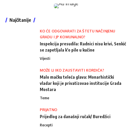
Najčitanije
KO ĆE ODGOVARATI ZA ŠTETU NAČINJENU
GRADU I JP KOMUNALNO?
Inspekcija presudila: Radnici nisu krivi, Senkić
se zapetljala k'o pile u kučine
Vijesti
MOŽE LI IKO ZAUSTAVITI KORDIĆA?
Malo mačku teleća glava: Monarhistički
vladar koji je privatizovao institucije Grada
Mostara
Teme
PRIJATNO
Prijedlog za današnji ručak/ Buredžici
Recepti