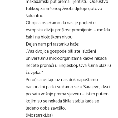
makadamski put prema Tjentištu. Odsustvo
tolikog zamršenog života djeluje gotovo
šokantno.
Obojica osjećamo da nas je pogled u
evropsku divlju prošlost promijenio – možda
čak i na biološkom nivou.
Dejan nam pri rastanku kaže:
„Vas dvojica gospode bili ste izloženi
univerzumu mikroorganizama kakve nikada
nećete pronaći u Engleskoj. Ova šuma ulazi u
čovjeka.“
Perućica ostaje uz nas dok napuštamo
nacionalni park i vraćamo se u Sarajevo, dva i
po sata vožnje prema sjeveru – istim putem
kojim su se nekada širila stabla kada se
ledeno doba završilo.
(Mostarski.ba)