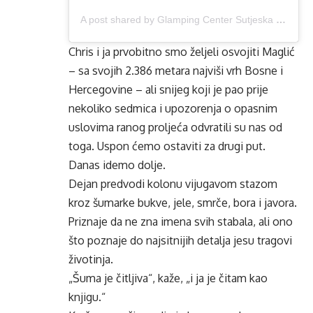
A post shared by Glamping Center Sutjeska | Family run bussines | Everyday tour (@zelengora.ba)
Chris i ja prvobitno smo željeli osvojiti Maglić
– sa svojih 2.386 metara najviši vrh Bosne i
Hercegovine – ali snijeg koji je pao prije
nekoliko sedmica i upozorenja o opasnim
uslovima ranog proljeća odvratili su nas od
toga. Uspon ćemo ostaviti za drugi put.
Danas idemo dolje.
Dejan predvodi kolonu vijugavom stazom
kroz šumarke bukve, jele, smrče, bora i javora.
Priznaje da ne zna imena svih stabala, ali ono
što poznaje do najsitnijih detalja jesu tragovi
životinja.
„Šuma je čitljiva“, kaže, „i ja je čitam kao
knjigu.“