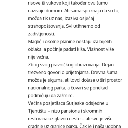
risove ili vukove koji također ovu šumu
nazivaju domom. Ali sama spoznaja da su tu,
možda tik uz nas, izaziva osjećaj
strahopoštovanja. Svi utihnemo od
zadivljenosti.
Maglić i okolne planine nestaju iza bijelih
oblaka, a počinje padati kiša. Vlažnost više
nije važna.
Zbog svog pravničkog obrazovanja, Dejan
trezveno govori o prijetnjama. Drevna šuma
možda je sigurna, ali lovci dolaze u širi prostor
nacionalnog parka, a čuvari se ponekad
podmićuju da zažmire.
Većina posjetilaca Sutjeske odsjedne u
Tjentištu – nizu pansiona i skromnih
restorana uz glavnu cestu – ali sve je više
gradnje uz granice parka. Čak je i naša udobna