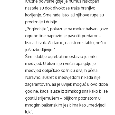
Kružne površine gdje je humus raskopan
nastale su dok divokoze traže hranjivo
korijenje. Srne rade isto, ali njihove rupe su
preciznije i dublje.
„Pogledajte“, pokazuje na mokar balvan, „ove
ogrebotine napravio je pasolik predator –
lisica ili vuk. Ali tamo, na istom stablu, nešto
još uzbudljivije.“
Šire i dublje ogrebotine ostavio je mrki
medvjed. U blizini je i veća rupa gdje je
medvjed opljačkao košnicu divljih pčela.
Naravno, susret s medvjedom nikada nije
zagarantovan, ali je uvijek moguć u ovo doba
godine, kada izlaze iz zimskog sna kako bi se
gostili srijemušem – biljkom poznatom u
mnogim balkanskim jezicima kao „medvjeđi
luk“.