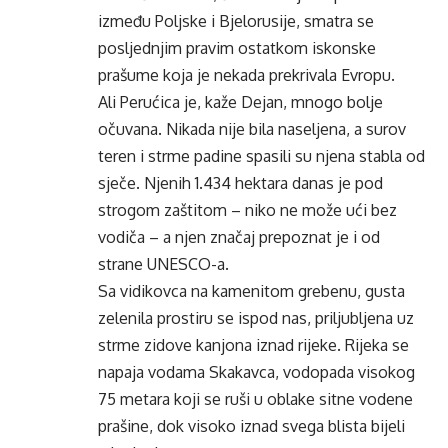
između Poljske i Bjelorusije, smatra se
posljednjim pravim ostatkom iskonske
prašume koja je nekada prekrivala Evropu.
Ali Perućica je, kaže Dejan, mnogo bolje
očuvana. Nikada nije bila naseljena, a surov
teren i strme padine spasili su njena stabla od
sječe. Njenih 1.434 hektara danas je pod
strogom zaštitom – niko ne može ući bez
vodiča – a njen značaj prepoznat je i od
strane UNESCO-a.
Sa vidikovca na kamenitom grebenu, gusta
zelenila prostiru se ispod nas, priljubljena uz
strme zidove kanjona iznad rijeke. Rijeka se
napaja vodama Skakavca, vodopada visokog
75 metara koji se ruši u oblake sitne vodene
prašine, dok visoko iznad svega blista bijeli