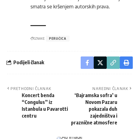
smatra se kršenjem autorskih prava.
OZNAKE:
PERUĆICA
Podijeli članak
PRETHODNI ČLANAK
NAREDNI ČLANAK
Koncert benda
‘Bajramska sofra’ u
“Congulus” iz
Novom Pazaru
Istanbula u Pavarotti
pokazala duh
centru
zajedništva i
praznične atmosfere