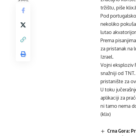
tržištu, piše
klix
Pod portugalsko
nekoliko pokušaj
lutao akvatorijo
Prema pisanjima 
za pristanak na
Izrael.
Vojni eksploziv 
snažniji od TNT.
pristanište za ov
U toku jučerašnj
aplikaciji za pr
ni tamo nema dop
(klix)
Crna Gora: Pr