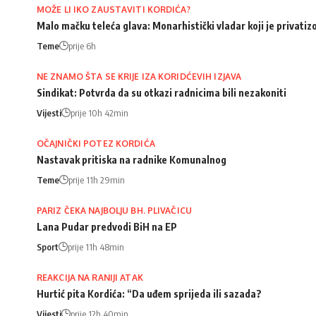
MOŽE LI IKO ZAUSTAVITI KORDIĆA?
Malo mačku teleća glava: Monarhistički vladar koji je privati
Teme
prije 6h
NE ZNAMO ŠTA SE KRIJE IZA KORIDĆEVIH IZJAVA
Sindikat: Potvrda da su otkazi radnicima bili nezakoniti
Vijesti
prije 10h 42min
OČAJNIČKI POTEZ KORDIĆA
Nastavak pritiska na radnike Komunalnog
Teme
prije 11h 29min
PARIZ ČEKA NAJBOLJU BH. PLIVAČICU
Lana Pudar predvodi BiH na EP
Sport
prije 11h 48min
REAKCIJA NA RANIJI ATAK
Hurtić pita Kordića: “Da uđem sprijeda ili sazada?
Vijesti
prije 12h 40min