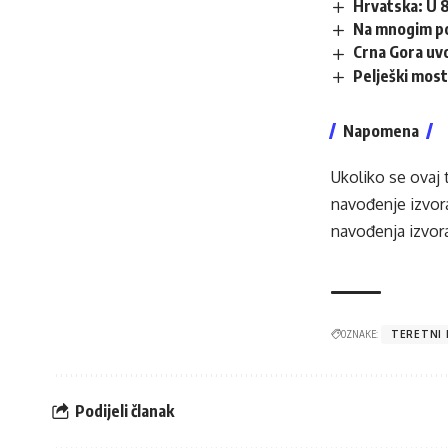
Hrvatska: U 8
Na mnogim po
Crna Gora uvo
Pelješki most
Napomena
Ukoliko se ovaj 
navođenje izvora
navođenja izvora
OZNAKE:
TERETNI
Podijeli članak