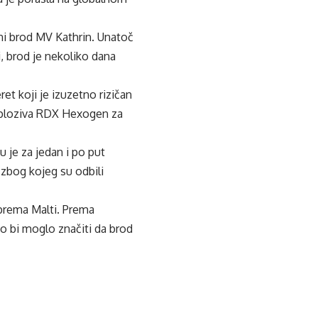
i brod MV Kathrin. Unatoč
i, brod je nekoliko dana
et koji je izuzetno rizičan
ksploziva RDX Hexogen za
 je za jedan i po put
g zbog kojeg su odbili
 prema Malti. Prema
to bi moglo značiti da brod