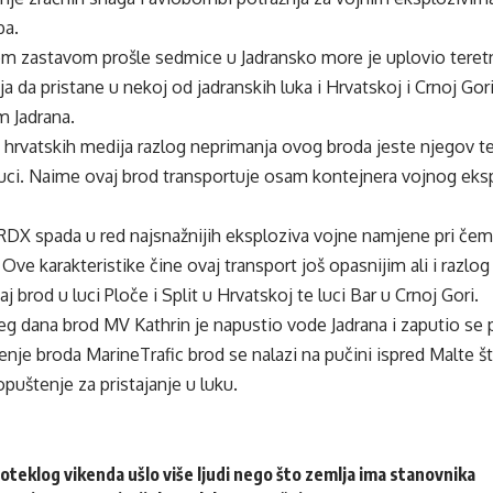
.ba
.
m zastavom prošle sedmice u Jadransko more je uplovio teretn
a da pristane u nekoj od jadranskih luka i Hrvatskoj i Crnoj Gor
m Jadrana.
hrvatskih medija razlog neprimanja ovog broda jeste njegov ter
 luci. Naime ovaj brod transportuje osam kontejnera vojnog e
RDX spada u red najsnažnijih eksploziva vojne namjene pri čemu
 Ove karakteristike čine ovaj transport još opasnijim ali i razlo
aj brod u luci Ploče i Split u Hrvatskoj te luci Bar u Crnoj Gori.
eg dana brod MV Kathrin je napustio vode Jadrana i zaputio se
aćenje broda MarineTrafic brod se nalazi na pučini ispred Malte š
uštenje za pristajanje u luku.
oteklog vikenda ušlo više ljudi nego što zemlja ima stanovnika