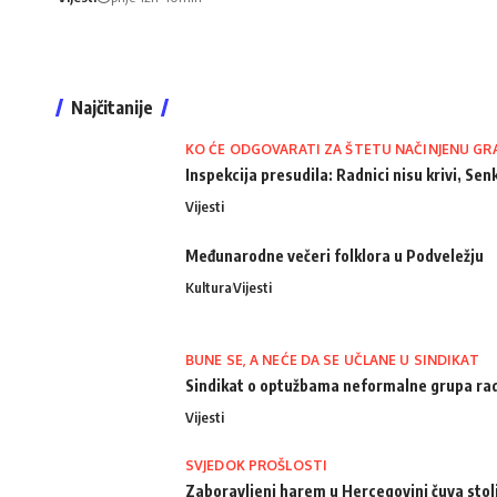
Najčitanije
KO ĆE ODGOVARATI ZA ŠTETU NAČINJENU GR
Inspekcija presudila: Radnici nisu krivi, Senk
Vijesti
Međunarodne večeri folklora u Podveležju
Kultura
Vijesti
BUNE SE, A NEĆE DA SE UČLANE U SINDIKAT
Sindikat o optužbama neformalne grupa radn
Vijesti
SVJEDOK PROŠLOSTI
Zaboravljeni harem u Hercegovini čuva stol