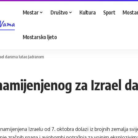
Mostar
Društvo
Kultura
Sport
Mostar
 Vama
Mostarsko ljeto
rael danima lutao Jadranom
namijenjenog za Izrael 
namijenjena Izraelu od 7. oktobra dolazi iz brojnih zemalja svij
nje zračnih snaga i aviobombi potražnja za vojnim eksplozivim