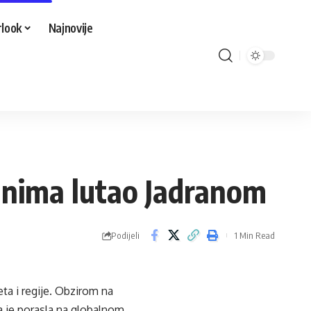
look
Najnovije
danima lutao Jadranom
Podijeli
1 Min Read
eta i regije. Obzirom na
a je porasla na globalnom