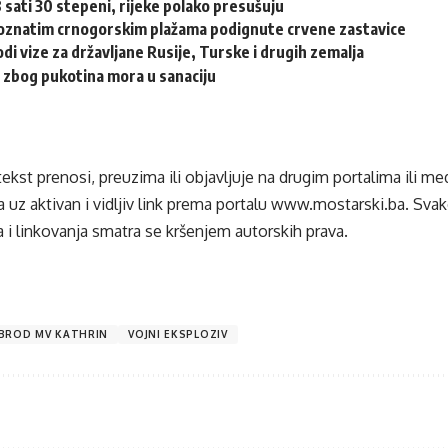
 sati 30 stepeni, rijeke polako presušuju
znatim crnogorskim plažama podignute crvene zastavice
di vize za državljane Rusije, Turske i drugih zemalja
 zbog pukotina mora u sanaciju
tekst prenosi, preuzima ili objavljuje na drugim portalima ili m
 uz aktivan i vidljiv link prema portalu
www.mostarski.ba
. Sva
 i linkovanja smatra se kršenjem autorskih prava.
 BROD MV KATHRIN
VOJNI EKSPLOZIV