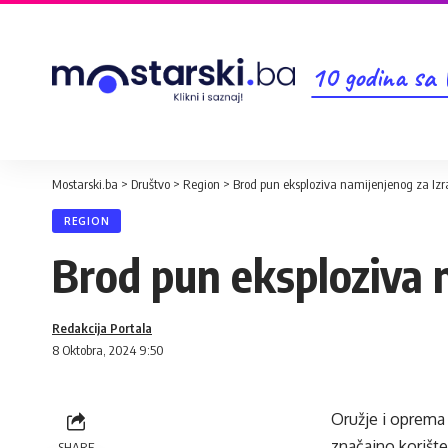
10 godina sa
Mostarski.ba
>
Društvo
>
Region
>
Brod pun eksploziva namijenjenog za Iz
REGION
Brod pun eksploziva 
Redakcija Portala
8 Oktobra, 2024 9:50
Oružje i oprema 
značajno korište
SHARE