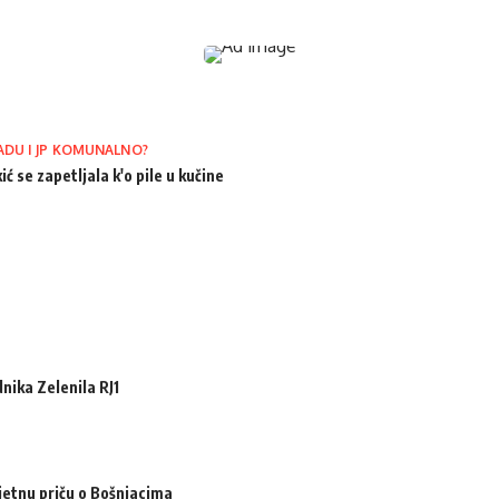
ADU I JP KOMUNALNO?
ić se zapetljala k'o pile u kučine
ika Zelenila RJ1
jetnu priču o Bošnjacima