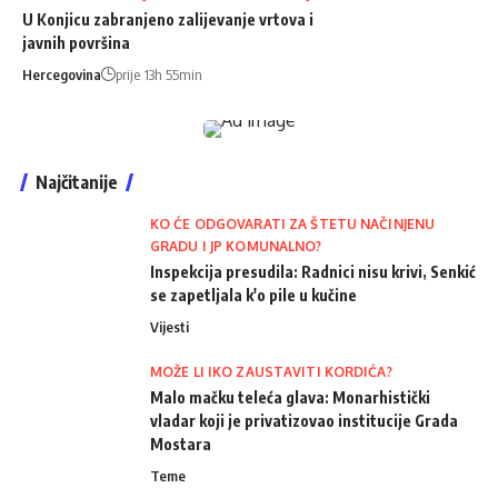
U Konjicu zabranjeno zalijevanje vrtova i
javnih površina
Hercegovina
prije 13h 55min
Najčitanije
KO ĆE ODGOVARATI ZA ŠTETU NAČINJENU
GRADU I JP KOMUNALNO?
Inspekcija presudila: Radnici nisu krivi, Senkić
se zapetljala k'o pile u kučine
Vijesti
MOŽE LI IKO ZAUSTAVITI KORDIĆA?
Malo mačku teleća glava: Monarhistički
vladar koji je privatizovao institucije Grada
Mostara
Teme