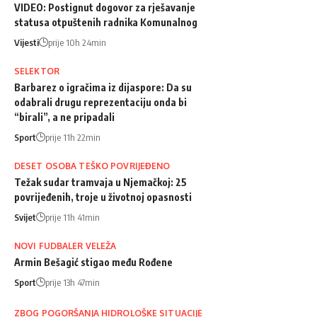
VIDEO: Postignut dogovor za rješavanje
statusa otpuštenih radnika Komunalnog
Vijesti
prije 10h 24min
SELEKTOR
Barbarez o igračima iz dijaspore: Da su
odabrali drugu reprezentaciju onda bi
“birali”, a ne pripadali
Sport
prije 11h 22min
DESET OSOBA TEŠKO POVRIJEĐENO
Težak sudar tramvaja u Njemačkoj: 25
povrijeđenih, troje u životnoj opasnosti
Svijet
prije 11h 41min
NOVI FUDBALER VELEŽA
Armin Bešagić stigao među Rođene
Sport
prije 13h 47min
ZBOG POGORŠANJA HIDROLOŠKE SITUACIJE