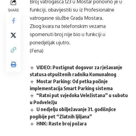
Broj vatrogasca 123 u Mostar ponovno je u
funkciji, obavijestili su iz Profesionalne
SHARE
vatrogasne službe Grada Mostara.
Zbog kvara na telefonskim vezama
spomenuti broj nije bio u funkciji u
ponedjeljak ujutro.
(Fena)
VIDEO: Postignut dogovor za rješavanje
statusa otpuštenih radnika Komunalnog
Mostar Parking: Od petka počinje
implementacija Smart Parking sistema
“Ratni put svjedoka Veležistana” u subotu
u Podveležju
U nedjelju obilježavanje 31. godišnjice
pogibije pet “Zlatnih ljiljana”
HNK: Raste broj požara