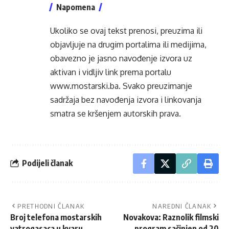
Napomena
Ukoliko se ovaj tekst prenosi, preuzima ili
objavljuje na drugim portalima ili medijima,
obavezno je jasno navođenje izvora uz
aktivan i vidljiv link prema portalu
www.mostarski.ba
. Svako preuzimanje
sadržaja bez navođenja izvora i linkovanja
smatra se kršenjem autorskih prava.
Podijeli članak
PRETHODNI ČLANAK
NAREDNI ČLANAK
Broj telefona mostarskih
Novakova: Raznolik filmski
vatrogasaca u kvaru
program sačinjen od 20