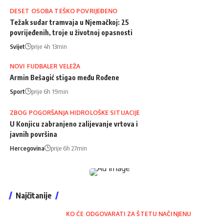
DESET OSOBA TEŠKO POVRIJEĐENO
Težak sudar tramvaja u Njemačkoj: 25
povrijeđenih, troje u životnoj opasnosti
Svijet
prije 4h 13min
NOVI FUDBALER VELEŽA
Armin Bešagić stigao među Rođene
Sport
prije 6h 19min
ZBOG POGORŠANJA HIDROLOŠKE SITUACIJE
U Konjicu zabranjeno zalijevanje vrtova i
javnih površina
Hercegovina
prije 6h 27min
Najčitanije
KO ĆE ODGOVARATI ZA ŠTETU NAČINJENU