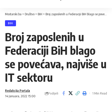
Mostarski.ba
>
Društvo
>
BiH
>
Broj zaposlenih u Federaciji BiH blago se povećava, najviše u IT sektoru
BIH
Broj zaposlenih u
Federaciji BiH blago
se povećava, najviše u
IT sektoru
Redakcija Portala
Podijeli
1 Min Read
14 Januara, 2022 15:00