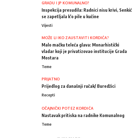
GRADU I JP KOMUNALNO?
Inspekcija presudila: Radnici nisu krivi, Senkić
se zapetljala k'o pile u kučine
Vijesti
MOŽE LI IKO ZAUSTAVITI KORDIĆA?
Malo mačku teleća glava: Monarhistički
vladar koji je privatizovao institucije Grada
Mostara
Teme
PRIJATNO
Prijedlog za današnji ručak/ Buredžici
Recepti
OČAJNIČKI POTEZ KORDIĆA
Nastavak pritiska na radnike Komunalnog
Teme