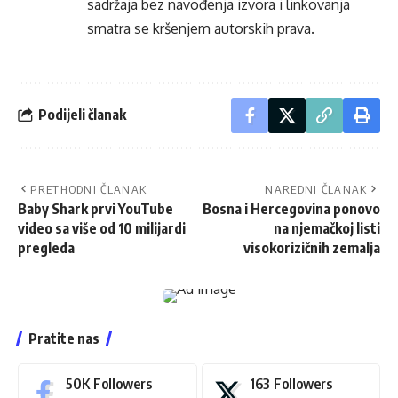
sadržaja bez navođenja izvora i linkovanja
smatra se kršenjem autorskih prava.
Podijeli članak
PRETHODNI ČLANAK
NAREDNI ČLANAK
Baby Shark prvi YouTube
Bosna i Hercegovina ponovo
video sa više od 10 milijardi
na njemačkoj listi
pregleda
visokorizičnih zemalja
Pratite nas
50K
Followers
163
Followers