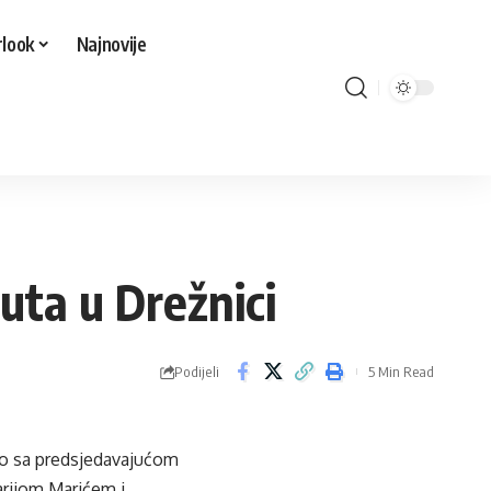
look
Najnovije
Šuta u Drežnici
Podijeli
5 Min Read
no sa predsjedavajućom
arijom Marićem i