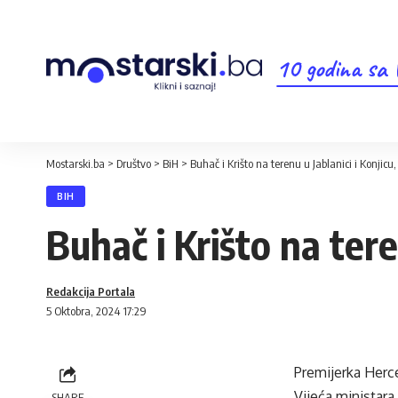
10 godina sa
Mostarski.ba
>
Društvo
>
BiH
>
Buhač i Krišto na terenu u Jablanici i Konjicu,
BIH
Buhač i Krišto na tere
Redakcija Portala
5 Oktobra, 2024 17:29
Premijerka Herc
Vijeća ministar
SHARE