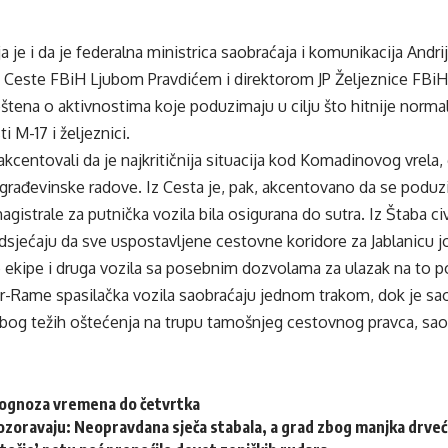
a je i da je federalna ministrica saobraćaja i komunikacija Andri
P Ceste FBiH Ljubom Pravdićem i direktorom JP Željeznice FBi
štena o aktivnostima koje poduzimaju u cilju što hitnije norma
i M-17 i željeznici.
 akcentovali da je najkritičnija situacija kod Komadinovog vrela
 građevinske radove. Iz Cesta je, pak, akcentovano da se poduz
gistrale za putnička vozila bila osigurana do sutra. Iz Štaba ci
jećaju da sve uspostavljene cestovne koridore za Jablanicu jo
 ekipe i druga vozila sa posebnim dozvolama za ulazak na to 
or-Rame spasilačka vozila saobraćaju jednom trakom, dok je sa
 zbog težih oštećenja na trupu tamošnjeg cestovnog pravca, sa
rognoza vremena do četvrtka
ozoravaju: Neopravdana sječa stabala, a grad zbog manjka drveća