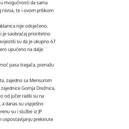
je u mogućnosti da sama
 nivoa, te i ovom prilikom
ablanica nije odsječeno.
i je saobraćaj prioritetno
vijestili su da je ukupno 67
vero upućeno na dalje
pomoć pasa tragača, pomažu
Šuta, zajedno sa Mensurom
zajednice Gornja Drežnica,
 od jučer radili su na
, a danas su uspješno
enu su i službe iz JP
m uspostavljanju prekinute