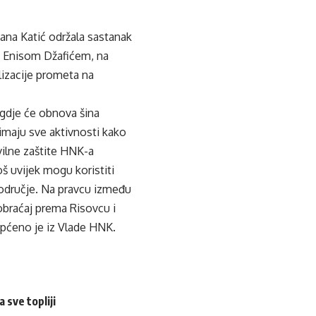
jana Katić održala sastanak
H Enisom Džafićem, na
lizacije prometa na
, gdje će obnova šina
imaju sve aktivnosti kako
vilne zaštite HNK-a
š uvijek mogu koristiti
područje. Na pravcu između
obraćaj prema Risovcu i
općeno je iz Vlade HNK.
 sve topliji