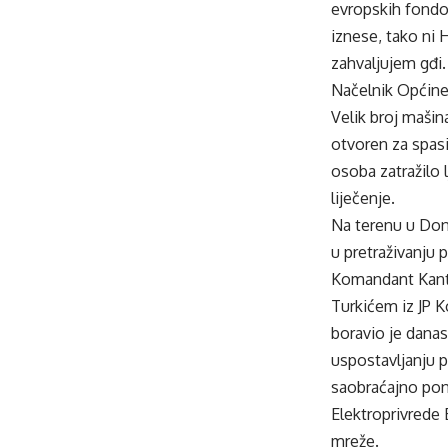
evropskih fondov
iznese, tako ni 
zahvaljujem gđi.
Načelnik Općine 
Velik broj mašin
otvoren za spasi
osoba zatražilo 
liječenje.
Na terenu u Donj
u pretraživanju 
Komandant Kanto
Turkićem iz JP 
boravio je danas
uspostavljanju p
saobraćajno pono
Elektroprivrede
mreže.