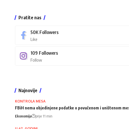
Pratite nas
50K
Followers
Like
109
Followers
Follow
Najnovije
KONTROLA MESA
FBiH nema objedinjene podatke o povučenom i uništenom me
Ekonomija
prije 11 min
U 67. GODINI