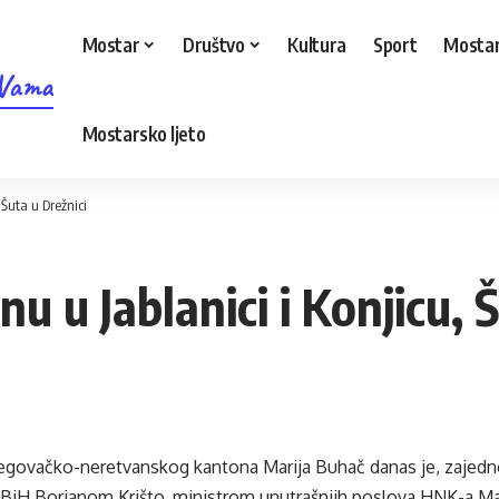
Mostar
Društvo
Kultura
Sport
Mostar
 Vama
Mostarsko ljeto
 Šuta u Drežnici
nu u Jablanici i Konjicu, 
egovačko-neretvanskog kantona Marija Buhač danas je, zajed
a BiH Borjanom Krišto, ministrom unutrašnjih poslova HNK-a M