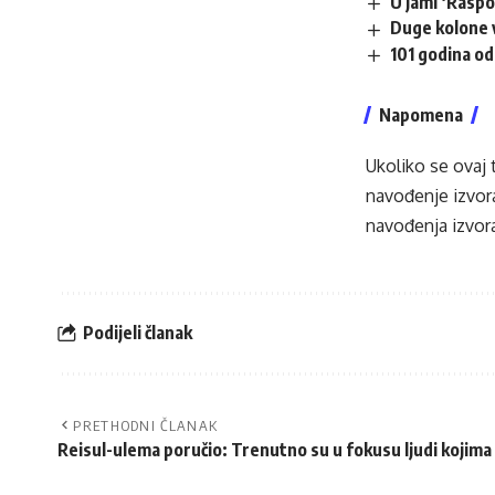
U jami ‘Raspo
Duge kolone v
101 godina od
Napomena
Ukoliko se ovaj 
navođenje izvora
navođenja izvora
Podijeli članak
PRETHODNI ČLANAK
Reisul-ulema poručio: Trenutno su u fokusu ljudi kojim