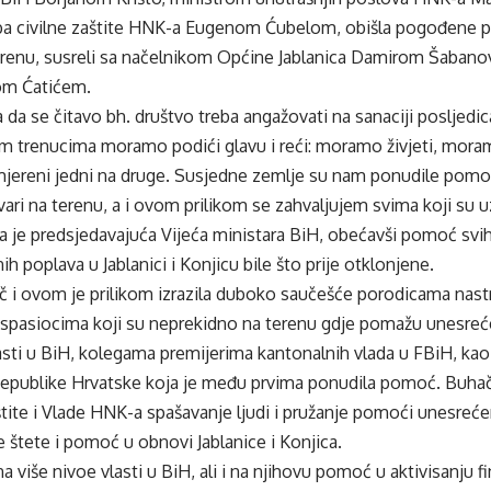
a civilne zaštite HNK-a Eugenom Ćubelom, obišla pogođene pro
terenu, susreli sa načelnikom Općine Jablanica Damirom Šaban
m Ćatićem.
la da se čitavo bh. društvo treba angažovati na sanaciji posljedi
m trenucima moramo podići glavu i reći: moramo živjeti, moram
jereni jedni na druge. Susjedne zemlje su nam ponudile pomoć
ari na terenu, a i ovom prilikom se zahvaljujem svima koji su 
a je predsjedavajuća Vijeća ministara BiH, obećavši pomoć svih 
ih poplava u Jablanici i Konjicu bile što prije otklonjene.
 i ovom je prilikom izrazila duboko saučešće porodicama nastra
 spasiocima koji su neprekidno na terenu gdje pomažu unesreće
sti u BiH, kolegama premijerima kantonalnih vlada u FBiH, kao 
 Republike Hrvatske koja je među prvima ponudila pomoć. Buhač
štite i Vlade HNK-a spašavanje ljudi i pružanje pomoći unesrećeni
 štete i pomoć u obnovi Jablanice i Konjica.
 više nivoe vlasti u BiH, ali i na njihovu pomoć u aktivisanju f