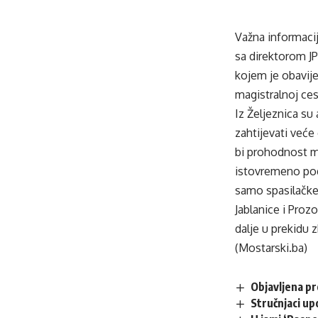
Važna informacij
sa direktorom J
kojem je obavije
magistralnoj cest
Iz Željeznica su
zahtijevati veće
bi prohodnost ma
istovremeno pods
samo spasilačke
Jablanice i Proz
dalje u prekidu
(Mostarski.ba)
Objavljena p
Stručnjaci up