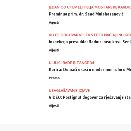
JEDAN OD UTEMELJITELJA MOSTARSKE KARDI
Preminuo prim. dr. Sead Mulahasanović
Vijesti
KO ĆE ODGOVARATI ZA ŠTETU NAČINJENU GR
Inspekcija presudila: Radnici nisu krivi, Senk
Vijesti
U ULICI RADE BITANGE 34
Korica: Domaći okusi u modernom ruhu u M
Promo
USAGLAŠAVANJE IZJAVE
VIDEO: Postignut dogovor za rješavanje st
Vijesti