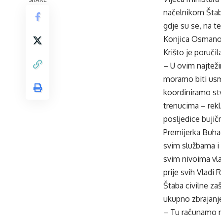
načelnikom Štab
gdje su se, na 
Konjica Osmano
Krišto je poruči
– U ovim najteži
moramo biti usm
koordiniramo stv
trenucima – rekl
posljedice bujičn
Premijerka Buhač
svim službama i
svim nivoima vla
prije svih Vladi
Štaba civilne za
ukupno zbrajanje
– Tu računamo na