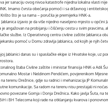
a jer sanaciju ovog nivoa katastrofe nijedna lokalna vlasti ni
HNK. Imamo čvrsta obećanja pomoći i sa državnog i entitetskog
 Krišto što je sa nama – poručila je premijerka HNK-a.
Jablanica izjavio je da više nijedno naseljeno mjesto u općini J
a je angažovan na probijanju i čišćenju cesta u svim pravcima, al
lačke službe. Iz Operativnog centra civilne zaštite Jablanica oba
ljekarsku pomoć u Domu zdravlja Jablanica, od kojih je njih čet
oj Jablanici danas su i spasilačke ekipe iz Hrvatske koje, uz 
prostora.
nalnog štaba Civilne zaštite i ministar finansija HNK-a Adil 
Komunalno Mostar i Neldinom Pendićem, povjerenikom Mjesne 
 na terenu Drežnice, gdje su radnici i mehanizacija JP Komunalno
utne komunikacije. Sa radom na terenu nisu prestajali ni noćas
vno povezane Gornja i Donja Drežnica. Kako javlja Šuta, na ter
 BiH i BH Telecoma koji rade na otklanjanju kvarova i ponovno