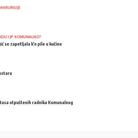
OHIRURGIJE
ADU I JP KOMUNALNO?
ić se zapetljala k'o pile u kučine
ostaru
atusa otpuštenih radnika Komunalnog