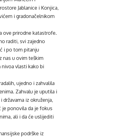
store Jablanice i Konjica,
ovićem i gradonačelnikom
ca ove prirodne katastrofe.
o raditi, svi zajedno
 i po tom pitanju
uz nas u ovim teškim
nivoa vlasti kako bi
dalih, ujedno i zahvalila
nima. Zahvalu je uputila i
i državama iz okruženja,
 je ponovila da je fokus
ma, ali i da će uslijediti
inansijske podrške iz