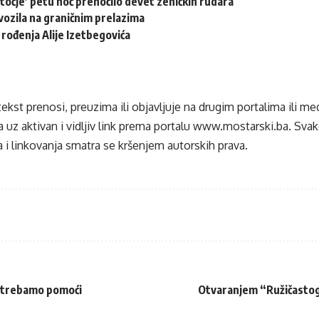
točje’ petu noć prenoćilo devet zeničkih rudara
ozila na graničnim prelazima
 rođenja Alije Izetbegovića
tekst prenosi, preuzima ili objavljuje na drugim portalima ili m
 uz aktivan i vidljiv link prema portalu
www.mostarski.ba
. Sva
 i linkovanja smatra se kršenjem autorskih prava.
a trebamo pomoći
Otvaranjem “Ružičastog 