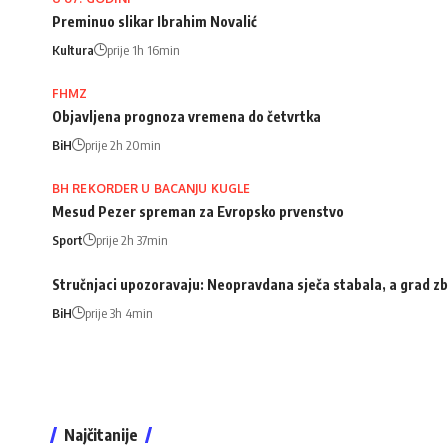
Preminuo slikar Ibrahim Novalić
Kultura
prije 1h 16min
FHMZ
Objavljena prognoza vremena do četvrtka
BiH
prije 2h 20min
BH REKORDER U BACANJU KUGLE
Mesud Pezer spreman za Evropsko prvenstvo
Sport
prije 2h 37min
Stručnjaci upozoravaju: Neopravdana sječa stabala, a grad zb
BiH
prije 3h 4min
Najčitanije