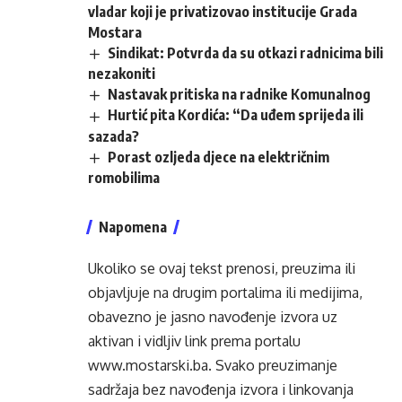
vladar koji je privatizovao institucije Grada
Mostara
Sindikat: Potvrda da su otkazi radnicima bili
nezakoniti
Nastavak pritiska na radnike Komunalnog
Hurtić pita Kordića: “Da uđem sprijeda ili
sazada?
Porast ozljeda djece na električnim
romobilima
Napomena
Ukoliko se ovaj tekst prenosi, preuzima ili
objavljuje na drugim portalima ili medijima,
obavezno je jasno navođenje izvora uz
aktivan i vidljiv link prema portalu
www.mostarski.ba
. Svako preuzimanje
sadržaja bez navođenja izvora i linkovanja