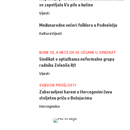
se zapetljala k'o pile u kučine
Vijesti
Međunarodne večeri folklora u Podveležju
Kultura
Vijesti
BUNE SE, A NEĆE DA SE UČLANE U SINDIKAT
Sindikat o optužbama neformalne grupa
radnika Zelenila RJ1
Vijesti
SVJEDOK PROŠLOSTI
Zaboravljeni harem u Hercegovini čuva
stoljetnu priču o Bošnjacima
Hercegovina