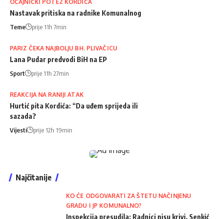
OČAJNIČKI POTEZ KORDIĆA
Nastavak pritiska na radnike Komunalnog
Teme
prije 11h 7min
PARIZ ČEKA NAJBOLJU BH. PLIVAČICU
Lana Pudar predvodi BiH na EP
Sport
prije 11h 27min
REAKCIJA NA RANIJI ATAK
Hurtić pita Kordića: “Da uđem sprijeda ili
sazada?
Vijesti
prije 12h 19min
Najčitanije
KO ĆE ODGOVARATI ZA ŠTETU NAČINJENU
GRADU I JP KOMUNALNO?
Inspekcija presudila: Radnici nisu krivi, Senkić