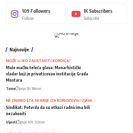
109
Followers
1K
Subscribers
Follow
Subscribe
Najnovije
MOŽE LI IKO ZAUSTAVITI KORDIĆA?
Malo mačku teleća glava: Monarhistički
vladar koji je privatizovao institucije Grada
Mostara
Teme
prije 5h 38min
NE ZNAMO ŠTA SE KRIJE IZA KORIDĆEVIH IZJAVA
Sindikat: Potvrda da su otkazi radnicima bili
nezakoniti
Vijesti
prije 10h 20min