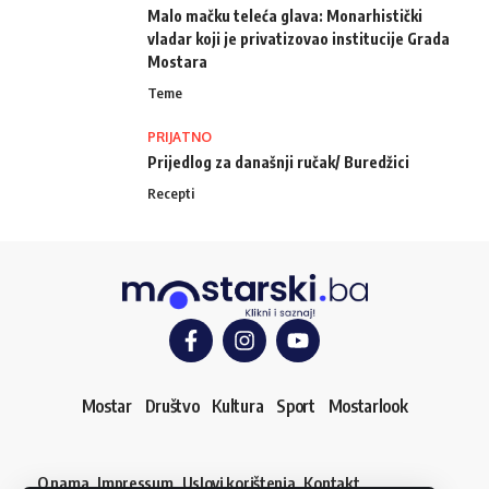
Malo mačku teleća glava: Monarhistički
vladar koji je privatizovao institucije Grada
Mostara
Teme
PRIJATNO
Prijedlog za današnji ručak/ Buredžici
Recepti
Mostar
Društvo
Kultura
Sport
Mostarlook
O nama
Impressum
Uslovi korištenja
Kontakt