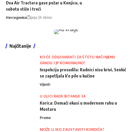
Dva Air Tractora gase požar u Konjicu, u
subotu stiže i treći
Hercegovina
prije 2h 41min
Najčitanije
KO ĆE ODGOVARATI ZA ŠTETU NAČINJENU
GRADU I JP KOMUNALNO?
Inspekcija presudila: Radnici nisu krivi, Senkić
se zapetljala k'o pile u kučine
Vijesti
U ULICI RADE BITANGE 34
Korica: Domaći okusi u modernom ruhu u
Mostaru
Promo
MOŽE LI IKO ZAUSTAVITI KORDIĆA?