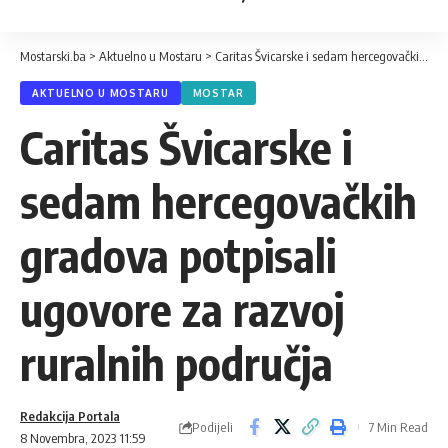
Mostarski.ba
>
Aktuelno u Mostaru
>
Caritas Švicarske i sedam hercegovačkih gradova potpisali ugovore za razvoj ruralnih područja
AKTUELNO U MOSTARU
MOSTAR
Caritas Švicarske i
sedam hercegovačkih
gradova potpisali
ugovore za razvoj
ruralnih područja
Redakcija Portala
Podijeli
7 Min Read
8 Novembra, 2023 11:59