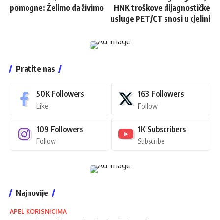
pomogne: Želimo da živimo
HNK troškove dijagnostičke
usluge PET/CT snosi u cjelini
Pratite nas
50K
Followers
163
Followers
Like
Follow
109
Followers
1K
Subscribers
Follow
Subscribe
Najnovije
APEL KORISNICIMA