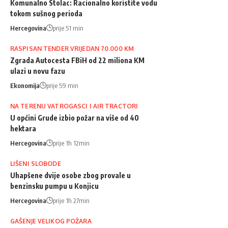
Komunalno Stolac: Racionalno koristite vodu
tokom sušnog perioda
Hercegovina
prije 51 min
RASPISAN TENDER VRIJEDAN 70.000 KM
Zgrada Autocesta FBiH od 22 miliona KM
ulazi u novu fazu
Ekonomija
prije 59 min
NA TERENU VATROGASCI I AIR TRACTORI
U općini Grude izbio požar na više od 40
hektara
Hercegovina
prije 1h 12min
LIŠENI SLOBODE
Uhapšene dvije osobe zbog provale u
benzinsku pumpu u Konjicu
Hercegovina
prije 1h 27min
GAŠENJE VELIKOG POŽARA