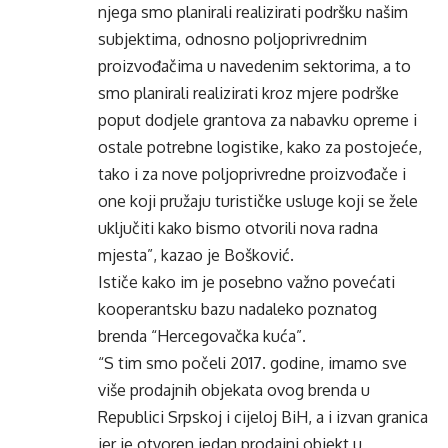
njega smo planirali realizirati podršku našim
subjektima, odnosno poljoprivrednim
proizvođačima u navedenim sektorima, a to
smo planirali realizirati kroz mjere podrške
poput dodjele grantova za nabavku opreme i
ostale potrebne logistike, kako za postojeće,
tako i za nove poljoprivredne proizvođače i
one koji pružaju turističke usluge koji se žele
uključiti kako bismo otvorili nova radna
mjesta”, kazao je Bošković.
Ističe kako im je posebno važno povećati
kooperantsku bazu nadaleko poznatog
brenda “Hercegovačka kuća”.
“S tim smo počeli 2017. godine, imamo sve
više prodajnih objekata ovog brenda u
Republici Srpskoj i cijeloj BiH, a i izvan granica
jer je otvoren jedan prodajni objekt u