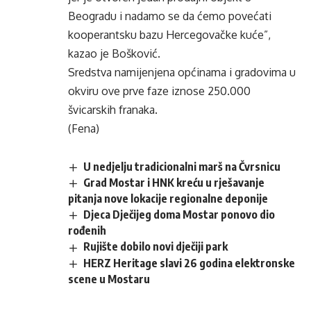
Beogradu i nadamo se da ćemo povećati
kooperantsku bazu Hercegovačke kuće”,
kazao je Bošković.
Sredstva namijenjena općinama i gradovima u
okviru ove prve faze iznose 250.000
švicarskih franaka.
(Fena)
U nedjelju tradicionalni marš na Čvrsnicu
Grad Mostar i HNK kreću u rješavanje
pitanja nove lokacije regionalne deponije
Djeca Dječijeg doma Mostar ponovo dio
rođenih
Rujište dobilo novi dječiji park
HERZ Heritage slavi 26 godina elektronske
scene u Mostaru