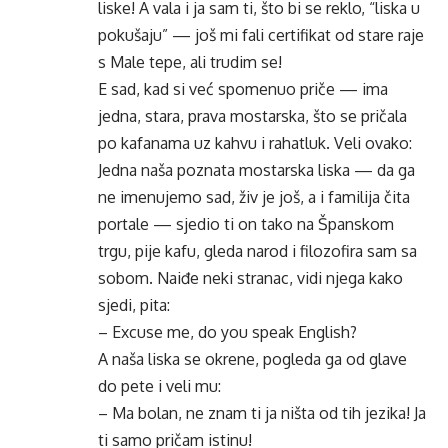
liske! A vala i ja sam ti, što bi se reklo, “liska u
pokušaju” — još mi fali certifikat od stare raje
s Male tepe, ali trudim se!
E sad, kad si već spomenuo priče — ima
jedna, stara, prava mostarska, što se pričala
po kafanama uz kahvu i rahatluk. Veli ovako:
Jedna naša poznata mostarska liska — da ga
ne imenujemo sad, živ je još, a i familija čita
portale — sjedio ti on tako na Španskom
trgu, pije kafu, gleda narod i filozofira sam sa
sobom. Naiđe neki stranac, vidi njega kako
sjedi, pita:
– Excuse me, do you speak English?
A naša liska se okrene, pogleda ga od glave
do pete i veli mu:
– Ma bolan, ne znam ti ja ništa od tih jezika! Ja
ti samo pričam istinu!