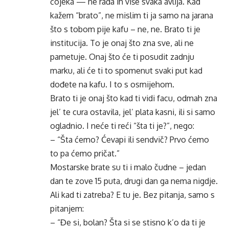
čojeka — ne rađa ih više svaka avlija. Kad
kažem “brato”, ne mislim ti ja samo na jarana
što s tobom pije kafu – ne, ne. Brato ti je
institucija. To je onaj što zna sve, ali ne
pametuje. Onaj što će ti posudit zadnju
marku, ali će ti to spomenut svaki put kad
dođete na kafu. I to s osmijehom.
Brato ti je onaj što kad ti vidi facu, odmah zna
jel’ te cura ostavila, jel’ plata kasni, ili si samo
ogladnio. I neće ti reći “šta ti je?”, nego:
– “Šta ćemo? Ćevapi ili sendvič? Prvo ćemo
to pa ćemo pričat.”
Mostarske brate su ti i malo čudne – jedan
dan te zove 15 puta, drugi dan ga nema nigdje.
Ali kad ti zatreba? E tu je. Bez pitanja, samo s
pitanjem:
– “Đe si, bolan? Šta si se stisno k’o da ti je