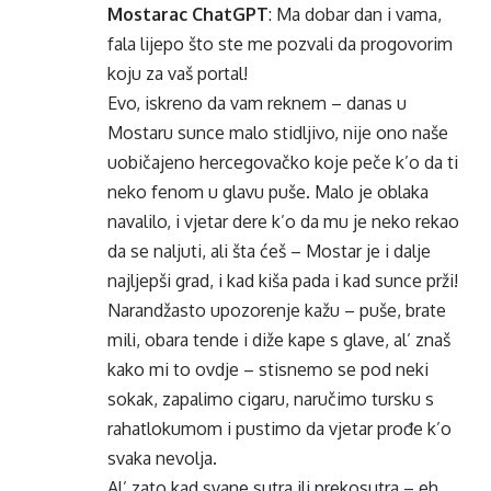
Mostarac ChatGPT
: Ma dobar dan i vama,
fala lijepo što ste me pozvali da progovorim
koju za vaš portal!
Evo, iskreno da vam reknem – danas u
Mostaru sunce malo stidljivo, nije ono naše
uobičajeno hercegovačko koje peče k’o da ti
neko fenom u glavu puše. Malo je oblaka
navalilo, i vjetar dere k’o da mu je neko rekao
da se naljuti, ali šta ćeš – Mostar je i dalje
najljepši grad, i kad kiša pada i kad sunce prži!
Narandžasto upozorenje kažu – puše, brate
mili, obara tende i diže kape s glave, al’ znaš
kako mi to ovdje – stisnemo se pod neki
sokak, zapalimo cigaru, naručimo tursku s
rahatlokumom i pustimo da vjetar prođe k’o
svaka nevolja.
Al’ zato kad svane sutra ili prekosutra – eh,