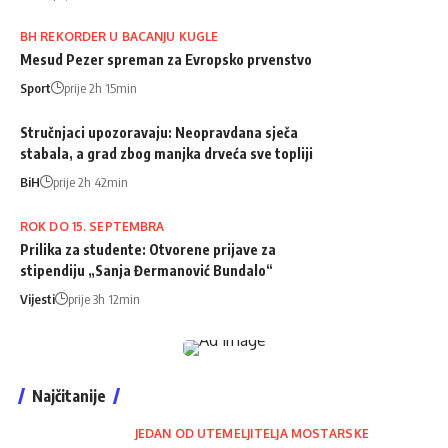
BH REKORDER U BACANJU KUGLE
Mesud Pezer spreman za Evropsko prvenstvo
Sport
prije 2h 15min
Stručnjaci upozoravaju: Neopravdana sječa
stabala, a grad zbog manjka drveća sve topliji
BiH
prije 2h 42min
ROK DO 15. SEPTEMBRA
Prilika za studente: Otvorene prijave za
stipendiju „Sanja Đermanović Bundalo“
Vijesti
prije 3h 12min
Najčitanije
JEDAN OD UTEMELJITELJA MOSTARSKE