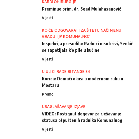
KARDIOHIRURGIJE
Preminuo prim. dr. Sead Mulahasanović
Vijesti
KO ĆE ODGOVARATI ZA ŠTETU NAČINJENU
GRADU I JP KOMUNALNO?
Inspekcija presudila: Radnici nisu krivi, Senkić
se zapetljala k'o pile u kučine
Vijesti
U ULICI RADE BITANGE 34
Korica: Domaći okusi u modernom ruhu u
Mostaru
Promo
USAGLAŠAVANJE IZJAVE
VIDEO: Postignut dogovor za rješavanje
statusa otpuštenih radnika Komunalnog
Vijesti