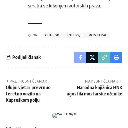
smatra se kršenjem autorskih prava.
OZNAKE:
CHATGPT
INTERVJU
MOSTARAC
Podijeli članak
PRETHODNI ČLANAK
NAREDNI ČLANAK
Olujni vjetar prevrnuo
Narodna knjižnica HNK
teretno vozilo na
ugostila mostarske učenike
Kupreškom polju