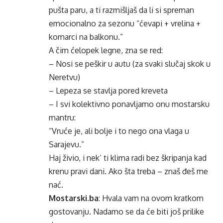
pušta paru, a ti razmišljaš da li si spreman
emocionalno za sezonu “ćevapi + vrelina +
komarci na balkonu.”
A čim ćelopek legne, zna se red:
– Nosi se peškir u autu (za svaki slučaj skok u
Neretvu)
– Lepeza se stavlja pored kreveta
– I svi kolektivno ponavljamo onu mostarsku
mantru:
“Vruće je, ali bolje i to nego ona vlaga u
Sarajevu.”
Haj živio, i nek’ ti klima radi bez škripanja kad
krenu pravi dani. Ako šta treba – znaš đeš me
nać.
Mostarski.ba
: Hvala vam na ovom kratkom
gostovanju. Nadamo se da će biti još prilike