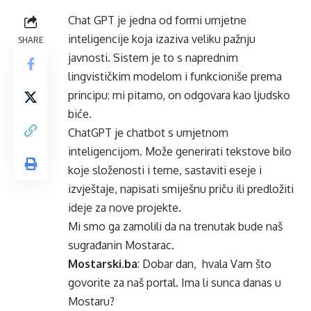
Chat GPT je jedna od formi umjetne
inteligencije koja izaziva veliku pažnju
SHARE
javnosti. Sistem je to s naprednim
lingvističkim modelom i funkcioniše prema
principu: mi pitamo, on odgovara kao ljudsko
biće.
ChatGPT je chatbot s umjetnom
inteligencijom. Može generirati tekstove bilo
koje složenosti i teme, sastaviti eseje i
izvještaje, napisati smiješnu priču ili predložiti
ideje za nove projekte.
Mi smo ga zamolili da na trenutak bude naš
sugrađanin Mostarac.
Mostarski.ba
: Dobar dan, hvala Vam što
govorite za naš portal. Ima li sunca danas u
Mostaru?