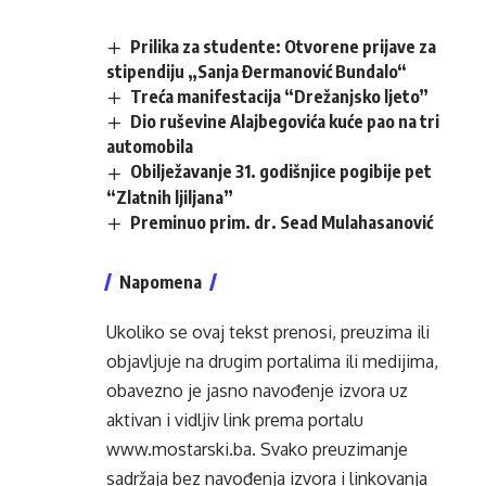
Prilika za studente: Otvorene prijave za
stipendiju „Sanja Đermanović Bundalo“
Treća manifestacija “Drežanjsko ljeto”
Dio ruševine Alajbegovića kuće pao na tri
automobila
Obilježavanje 31. godišnjice pogibije pet
“Zlatnih ljiljana”
Preminuo prim. dr. Sead Mulahasanović
Napomena
Ukoliko se ovaj tekst prenosi, preuzima ili
objavljuje na drugim portalima ili medijima,
obavezno je jasno navođenje izvora uz
aktivan i vidljiv link prema portalu
www.mostarski.ba
. Svako preuzimanje
sadržaja bez navođenja izvora i linkovanja