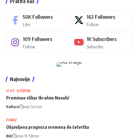
Pratite nas
50K
Followers
163
Followers
Like
Follow
109
Followers
1K
Subscribers
Follow
Subscribe
Najnovije
U 67. GODINI
Preminuo slikar Ibrahim Novalić
Kultura
prije 54 min
FHMZ
Objavljena prognoza vremena do četvrtka
BiH
prije 1h 58min