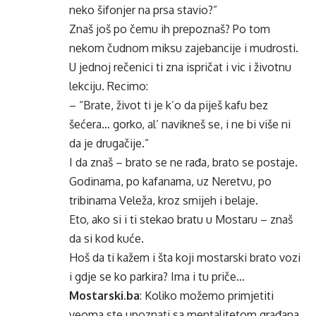
neko šifonjer na prsa stavio?”
Znaš još po čemu ih prepoznaš? Po tom
nekom čudnom miksu zajebancije i mudrosti.
U jednoj rečenici ti zna ispričat i vic i životnu
lekciju. Recimo:
– “Brate, život ti je k’o da piješ kafu bez
šećera… gorko, al’ navikneš se, i ne bi više ni
da je drugačije.”
I da znaš – brato se ne rađa, brato se postaje.
Godinama, po kafanama, uz Neretvu, po
tribinama Veleža, kroz smijeh i belaje.
Eto, ako si i ti stekao bratu u Mostaru – znaš
da si kod kuće.
Hoš da ti kažem i šta koji mostarski brato vozi
i gdje se ko parkira? Ima i tu priče…
Mostarski.ba
: Koliko možemo primjetiti
veoma ste upoznati sa mentalitetom građana