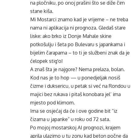
na pločniku, po onoj prašini što se diže čim
stane kiša.
Mi Mostarci znamo kad je vrijeme – ne treba
nama ni aplikacija ni prognoza. Gledaš stare
liske: ako brko iz Donje Mahale skine
potkošulju i šeta po Bulevaru s japankama i
bijelim čarapama – to ti je službeni znak da je
ćelopek stig'o!
A znaš šta je najgore? Nema prelaza, bolan.
Kod nas je to hop — u ponedjeljak nosiš
čizme i duksericu, u petak si već na Rondou u
majici bez rukava i pitaš konobara jel’ ima
mjesto pod klimom.
Ima se osjećaj da će i ove godine bit “iz
čizama u japanke” u roku od 72 sata.
Po mojoj mostarskoj AI prognozi, krajem
aprila ulazimo u tu zonu kad beton počne da