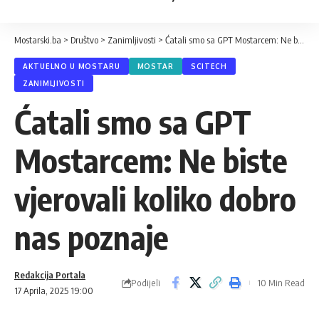
Mostarski.ba
>
Društvo
>
Zanimljivosti
>
Ćatali smo sa GPT Mostarcem: Ne biste vjerovali koliko dobro nas poznaje
AKTUELNO U MOSTARU
MOSTAR
SCITECH
ZANIMLJIVOSTI
Ćatali smo sa GPT
Mostarcem: Ne biste
vjerovali koliko dobro
nas poznaje
Redakcija Portala
Podijeli
10 Min Read
17 Aprila, 2025 19:00