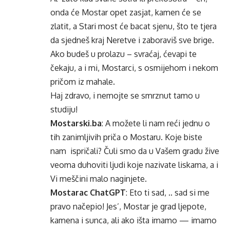
onda će Mostar opet zasjat, kamen će se
zlatit, a Stari most će bacat sjenu, što te tjera
da sjedneš kraj Neretve i zaboraviš sve brige.
Ako budeš u prolazu – svraćaj, ćevapi te
čekaju, a i mi, Mostarci, s osmijehom i nekom
pričom iz mahale.
Haj zdravo, i nemojte se smrznut tamo u
studiju!
Mostarski.ba
: A možete li nam reći jednu o
tih zanimljivih priča o Mostaru. Koje biste
nam ispričali? Čuli smo da u Vašem gradu žive
veoma duhoviti ljudi koje nazivate liskama, a i
Vi meščini malo naginjete.
Mostarac ChatGPT
: Eto ti sad, .. sad si me
pravo načepio! Jes’, Mostar je grad ljepote,
kamena i sunca, ali ako išta imamo — imamo