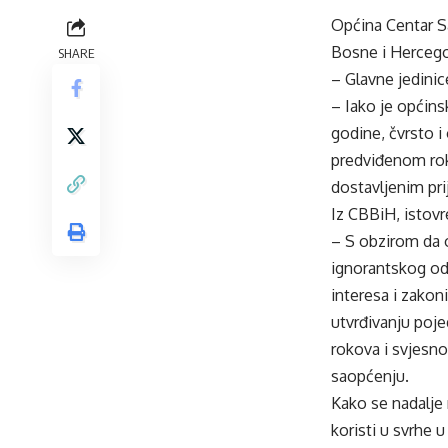
Općina Centar S
Bosne i Hercegov
SHARE
– Glavne jedinic
– Iako je općin
godine, čvrsto i
predviđenom roku
dostavljenim pri
Iz CBBiH, istovr
– S obzirom da 
ignorantskog od
interesa i zakon
utvrđivanju poje
rokova i svjesno
saopćenju.
Kako se nadalje 
koristi u svrhe 