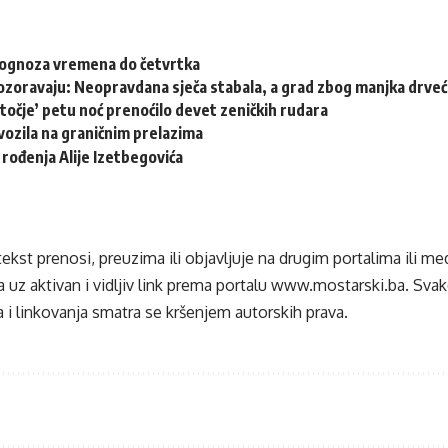
rognoza vremena do četvrtka
ozoravaju: Neopravdana sječa stabala, a grad zbog manjka drveća
točje’ petu noć prenoćilo devet zeničkih rudara
ozila na graničnim prelazima
 rođenja Alije Izetbegovića
tekst prenosi, preuzima ili objavljuje na drugim portalima ili m
 uz aktivan i vidljiv link prema portalu
www.mostarski.ba
. Sva
 i linkovanja smatra se kršenjem autorskih prava.