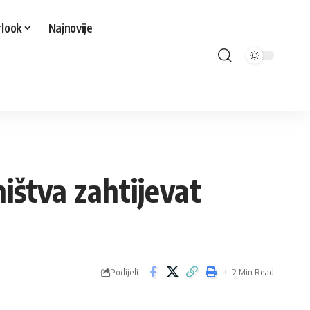
look
Najnovije
ištva zahtijevat
Podijeli
2 Min Read