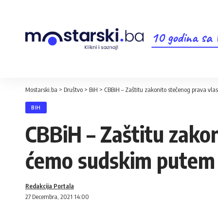
10 godina sa
Mostarski.ba
>
Društvo
>
BiH
>
CBBiH – Zaštitu zakonito stečenog prava vl
BIH
CBBiH – Zaštitu zakon
ćemo sudskim putem
Redakcija Portala
27 Decembra, 2021 14:00