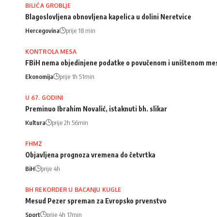
BILIĆA GROBLJE
Blagoslovljena obnovljena kapelica u dolini Neretvice
Hercegovina
prije 18 min
KONTROLA MESA
FBiH nema objedinjene podatke o povučenom i uništenom me
Ekonomija
prije 1h 51min
U 67. GODINI
Preminuo Ibrahim Novalić, istaknuti bh. slikar
Kultura
prije 2h 56min
FHMZ
Objavljena prognoza vremena do četvrtka
BiH
prije 4h
BH REKORDER U BACANJU KUGLE
Mesud Pezer spreman za Evropsko prvenstvo
Sport
prije 4h 17min