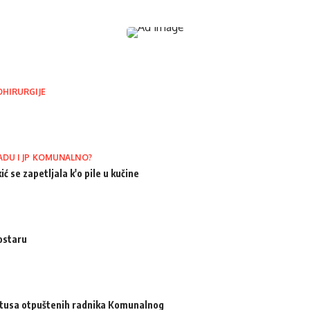
OHIRURGIJE
ADU I JP KOMUNALNO?
ić se zapetljala k'o pile u kučine
ostaru
atusa otpuštenih radnika Komunalnog