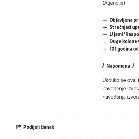
(Agencije)
Objavljena p
Stručnjaci up
U jami ‘Raspo
Duge kolone v
101 godina od
Napomena
Ukoliko se ovaj 
navođenje izvora
navođenja izvora
Podijeli članak