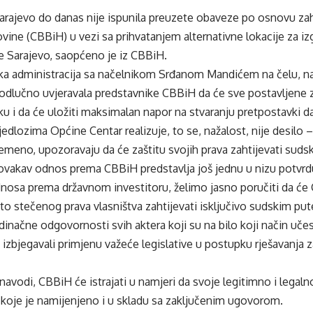
arajevo do danas nije ispunila preuzete obaveze po osnovu za
ine (CBBiH) u vezi sa prihvatanjem alternativne lokacije za i
e Sarajevo, saopćeno je iz CBBiH.
ska administracija sa načelnikom Srđanom Mandićem na čelu, na 
 odlučno uvjeravala predstavnike CBBiH da će sve postavljene z
 i da će uložiti maksimalan napor na stvaranju pretpostavki d
jedlozima Općine Centar realizuje, to se, nažalost, nije desilo 
emeno, upozoravaju da će zaštitu svojih prava zahtijevati sud
ovakav odnos prema CBBiH predstavlja još jednu u nizu potvrdu
nosa prema državnom investitoru, želimo jasno poručiti da će C
ito stečenog prava vlasništva zahtijevati isključivo sudskim put
dinačne odgovornosti svih aktera koji su na bilo koji način uče
 izbjegavali primjenu važeće legislative u postupku rješavanja 
navodi, CBBiH će istrajati u namjeri da svoje legitimno i legal
u koje je namijenjeno i u skladu sa zaključenim ugovorom.