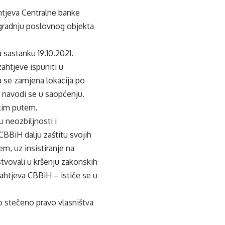
htjeva Centralne banke
zgradnju poslovnog objekta
sastanku 19.10.2021.
ahtjeve ispuniti u
a se zamjena lokacija po
– navodi se u saopćenju.
skim putem.
 neozbiljnosti i
BBiH dalju zaštitu svojih
em, uz insistiranje na
stvovali u kršenju zakonskih
zahtjeva CBBiH – ističe se u
no stečeno pravo vlasništva