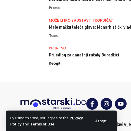
Promo
MOŽE LI IKO ZAUSTAVITI KORDIĆA?
Malo mačku teleća glava: Monarhistički vlad
Teme
PRIJATNO
Prijedlog za današnji ručak/ Buredžici
Recepti
By using this site, you agree to the
Privacy
Accept
O nama
Impressum
Uslovi korištenja
Kontakt
Dojavi vije
Policy
and
Terms of Use
.