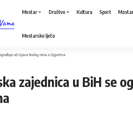
Mostar
Društvo
Kultura
Sport
Mostar
 Vama
Mostarsko ljeto
 ograđuje od izjava bivšeg reisa o Ujgurima
mska zajednica u BiH se o
ma