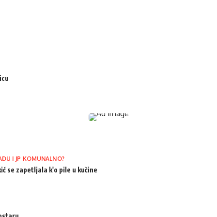
icu
ADU I JP KOMUNALNO?
ić se zapetljala k'o pile u kučine
ostaru