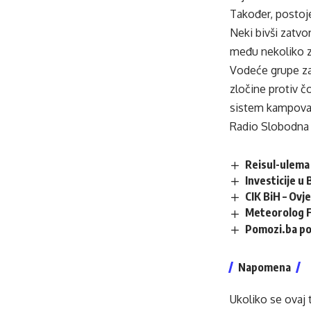
Također, postoje
Neki bivši zatvo
među nekoliko ze
Vodeće grupe za
zločine protiv čo
sistem kampova z
Radio Slobodna
Reisul-ulema 
Investicije u
CIK BiH – Ovj
Meteorolog F
Pomozi.ba po
Napomena
Ukoliko se ovaj 