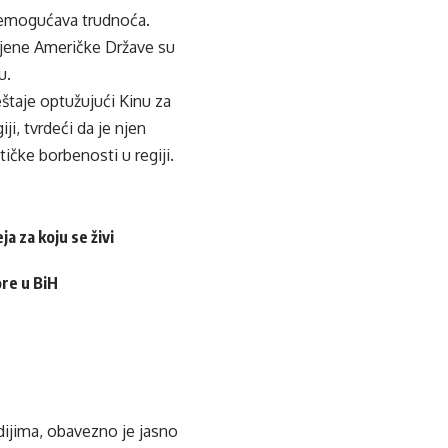
onemogućava trudnoća.
dinjene Američke Države su
u.
štaje optužujući Kinu za
ji, tvrdeći da je njen
ičke borbenosti u regiji.
a za koju se živi
ore u BiH
edijima, obavezno je jasno