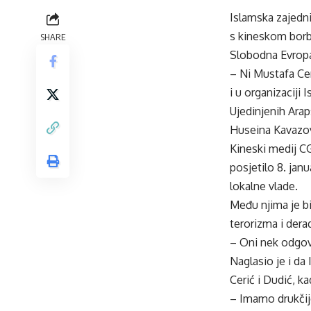
Islamska zajedni
s kineskom borb
SHARE
Slobodna Evrop
– Ni Mustafa Cer
i u organizaciji
Ujedinjenih Arap
Huseina Kavazov
Kineski medij CG
posjetilo 8. jan
lokalne vlade.
Među njima je bi
terorizma i derad
– Oni nek odgova
Naglasio je i da
Cerić i Dudić, ka
– Imamo drukčij