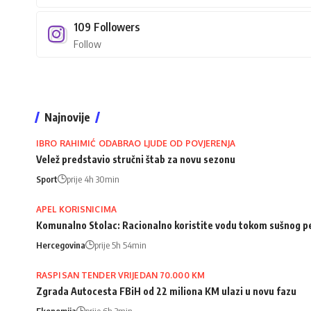
109
Followers
Follow
Najnovije
IBRO RAHIMIĆ ODABRAO LJUDE OD POVJERENJA
Velež predstavio stručni štab za novu sezonu
Sport
prije 4h 30min
APEL KORISNICIMA
Komunalno Stolac: Racionalno koristite vodu tokom sušnog p
Hercegovina
prije 5h 54min
RASPISAN TENDER VRIJEDAN 70.000 KM
Zgrada Autocesta FBiH od 22 miliona KM ulazi u novu fazu
Ekonomija
prije 6h 3min