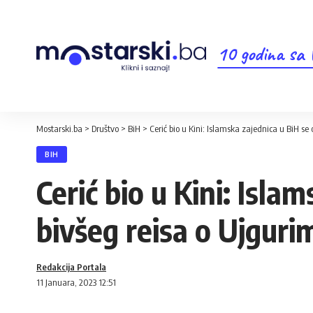
10 godina sa
Mostarski.ba
>
Društvo
>
BiH
>
Cerić bio u Kini: Islamska zajednica u BiH se
BIH
Cerić bio u Kini: Isla
bivšeg reisa o Ujguri
Redakcija Portala
11 Januara, 2023 12:51