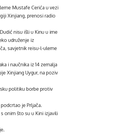
-uleme Mustafe Cerića u vezi
ji Xinjiang, prenosi radio
Dudić nisu išli u Kinu u ime
neko udruženje iz
ča, savjetnik reisu-l-uleme
aka i naučnika iz 14 zemalja
je Xinjiang Uygur, na poziv
esku politiku borbe protiv
podcrtao je Prljača.
 onim što su u Kini izjavili
je.