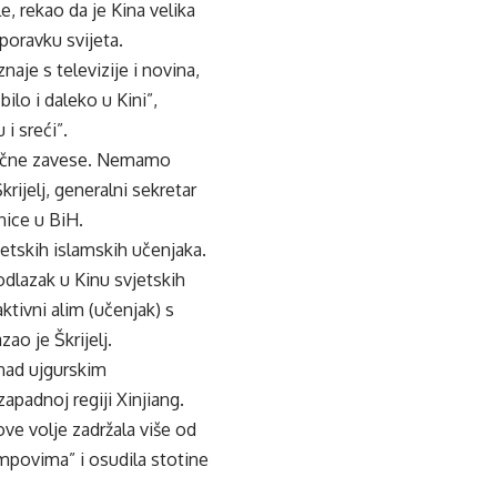
e, rekao da je Kina velika
oravku svijeta.
aje s televizije i novina,
ilo i daleko u Kini”,
i sreći”.
čelične zavese. Nemamo
rijelj, generalni sekretar
nice u BiH.
jetskih islamskih učenjaka.
odlazak u Kinu svjetskih
ktivni alim (učenjak) s
ao je Škrijelj.
 nad ujgurskim
padnoj regiji Xinjiang.
ove volje zadržala više od
mpovima” i osudila stotine