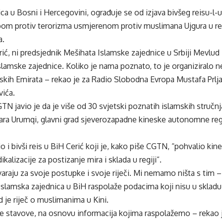
ca u Bosni i Hercegovini, ograđuje se od izjava bivšeg reisu-l
om protiv terorizma usmjerenom protiv muslimana Ujgura u regi
a.
ić, ni predsjednik Mešihata Islamske zajednice u Srbiji Mevlud 
 Islamske zajednice. Koliko je nama poznato, to je organiziralo 
skih Emirata – rekao je za Radio Slobodna Evropa Mustafa Prlja
ića.
TN javio je da je više od 30 svjetski poznatih islamskih stručnj
uara Urumqi, glavni grad sjeverozapadne kineske autonomne regi
o i bivši reis u BiH Cerić koji je, kako piše CGTN, “pohvalio kin
ikalizacije za postizanje mira i sklada u regiji”.
raju za svoje postupke i svoje riječi. Mi nemamo ništa s tim – 
 Islamska zajednica u BiH raspolaže podacima koji nisu u skladu s
d je riječ o muslimanima u Kini.
e stavove, na osnovu informacija kojima raspolažemo – rekao 