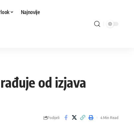
look
Najnovije
građuje od izjava
Podijeli
4 Min Read