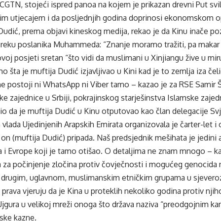
e CGTN, stojeći ispred panoa na kojem je prikazan drevni Put svil
nim utjecajem i da posljednjih godina doprinosi ekonomskom op
udić, prema objavi kineskog medija, rekao je da Kinu inače pozn
 izreku poslanika Muhammeda: “Znanje moramo tražiti, pa makar b
voj posjeti sretan “što vidi da muslimani u Xinjiangu žive u miru 
 šta je muftija Dudić izjavljivao u Kini kad je to zemlja iza 
ne postoji ni WhatsApp ni Viber tamo – kazao je za RSE Samir Šk
e zajednice u Srbiji, pokrajinskog starješinstva Islamske zajed
snio da je muftija Dudić u Kinu otputovao kao član delegacije Sv
 vlada Ujedinjenih Arapskih Emirata organizovala je čarter-let i 
on (muftija Dudić) pripada. Naš predsjednik mešihata je jedini a
 i Evrope koji je tamo otišao. O detaljima ne znam mnogo – kaz
a za počinjenje zločina protiv čovječnosti i mogućeg genocida
 drugim, uglavnom, muslimanskim etničkim grupama u sjeveroza
 prava vjeruju da je Kina u proteklih nekoliko godina protiv njih
jgura u velikoj mreži onoga što država naziva “preodgojnim ka
rske kazne.