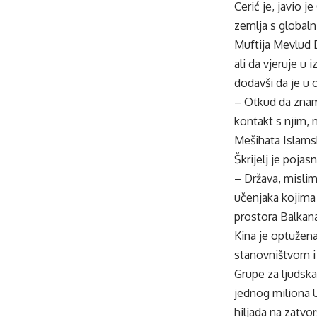
Cerić je, javio j
zemlja s global
Muftija Mevlud D
ali da vjeruje u
dodavši da je u o
– Otkud da znamo
kontakt s njim, 
Mešihata Islamsk
Škrijelj je poja
– Država, mislim
učenjaka kojima 
prostora Balkana
Kina je optužen
stanovništvom i
Grupe za ljudska
jednog miliona U
hiljada na zatvo