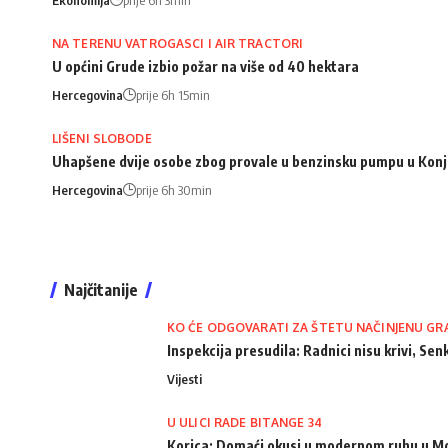
NA TERENU VATROGASCI I AIR TRACTORI
U općini Grude izbio požar na više od 40 hektara
Hercegovina
prije 6h 15min
LIŠENI SLOBODE
Uhapšene dvije osobe zbog provale u benzinsku pumpu u Konj
Hercegovina
prije 6h 30min
Najčitanije
KO ĆE ODGOVARATI ZA ŠTETU NAČINJENU GR
Inspekcija presudila: Radnici nisu krivi, Senk
Vijesti
U ULICI RADE BITANGE 34
Korica: Domaći okusi u modernom ruhu u M