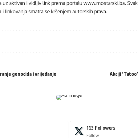
 uz aktivan i vidljiv link prema portalu
www.mostarski.ba
. Sva
 i linkovanja smatra se kršenjem autorskih prava.
anje genocida i vrijeđanje
Akciji ‘Tato
163
Followers
Follow