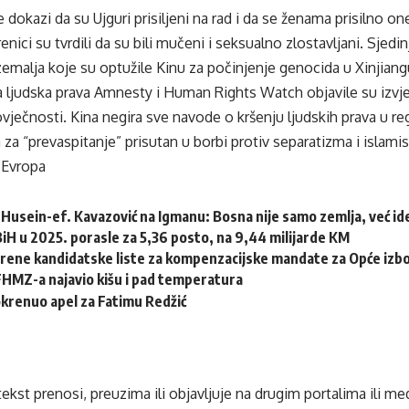
 dokazi da su Ujguri prisiljeni na rad i da se ženama prisilno 
renici su tvrdili da su bili mučeni i seksualno zlostavljani. Sje
malja koje su optužile Kinu za počinjenje genocida u Xinjiang
 ljudska prava Amnesty i Human Rights Watch objavile su izvje
vječnosti. Kina negira sve navode o kršenju ljudskih prava u regi
a “prevaspitanje” prisutan u borbi protiv separatizma i islamist
 Evropa
Husein-ef. Kavazović na Igmanu: Bosna nije samo zemlja, već idej
 BiH u 2025. porasle za 5,36 posto, na 9,44 milijarde KM
erene kandidatske liste za kompenzacijske mandate za Opće izb
HMZ-a najavio kišu i pad temperatura
krenuo apel za Fatimu Redžić
tekst prenosi, preuzima ili objavljuje na drugim portalima ili m