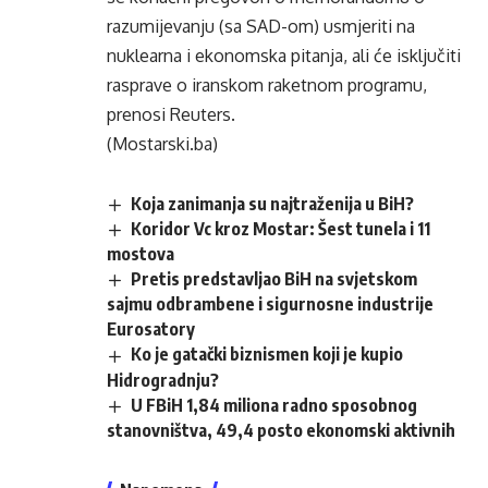
razumijevanju (sa SAD-om) usmjeriti na
nuklearna i ekonomska pitanja, ali će isključiti
rasprave o iranskom raketnom programu,
prenosi Reuters.
(Mostarski.ba)
Koja zanimanja su najtraženija u BiH?
Koridor Vc kroz Mostar: Šest tunela i 11
mostova
Pretis predstavljao BiH na svjetskom
sajmu odbrambene i sigurnosne industrije
Eurosatory
Ko je gatački biznismen koji je kupio
Hidrogradnju?
U FBiH 1,84 miliona radno sposobnog
stanovništva, 49,4 posto ekonomski aktivnih