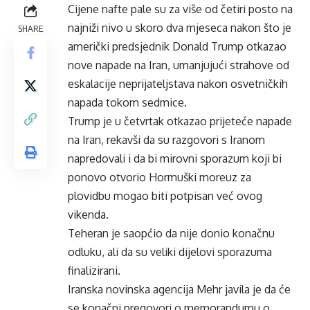
Cijene nafte pale su za više od četiri posto na
najniži nivo u skoro dva mjeseca nakon što je
SHARE
američki predsjednik Donald Trump otkazao
nove napade na Iran, umanjujući strahove od
eskalacije neprijateljstava nakon osvetničkih
napada tokom sedmice.
Trump je u četvrtak otkazao prijeteće napade
na Iran, rekavši da su razgovori s Iranom
napredovali i da bi mirovni sporazum koji bi
ponovo otvorio Hormuški moreuz za
plovidbu mogao biti potpisan već ovog
vikenda.
Teheran je saopćio da nije donio konačnu
odluku, ali da su veliki dijelovi sporazuma
finalizirani.
Iranska novinska agencija Mehr javila je da će
se konačni pregovori o memorandumu o