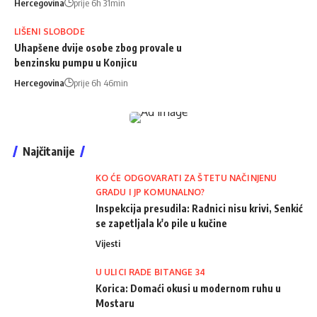
Hercegovina
prije 6h 31min
LIŠENI SLOBODE
Uhapšene dvije osobe zbog provale u
benzinsku pumpu u Konjicu
Hercegovina
prije 6h 46min
Najčitanije
KO ĆE ODGOVARATI ZA ŠTETU NAČINJENU
GRADU I JP KOMUNALNO?
Inspekcija presudila: Radnici nisu krivi, Senkić
se zapetljala k'o pile u kučine
Vijesti
U ULICI RADE BITANGE 34
Korica: Domaći okusi u modernom ruhu u
Mostaru