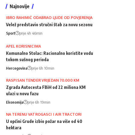
Najnovije
IBRO RAHIMIĆ ODABRAO LJUDE OD POVJERENJA
Velež predstavio stručni štab za novu sezonu
Sport
prije 4h 46min
APEL KORISNICIMA
Komunalno Stolac: Racionalno koristite vodu
tokom sušnog perioda
Hercegovina
prije 6h 10min
RASPISAN TENDER VRIJEDAN 70.000 KM
Zgrada Autocesta FBiH od 22 miliona KM
ulazi u novu fazu
Ekonomija
prije 6h 19min
NA TERENU VATROGASCI I AIR TRACTORI
U općini Grude izbio požar na više od 40
hektara