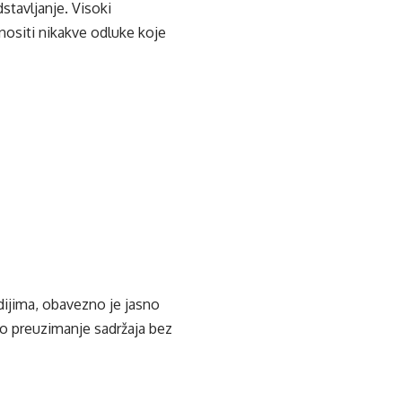
stavljanje. Visoki
nositi nikakve odluke koje
edijima, obavezno je jasno
ko preuzimanje sadržaja bez