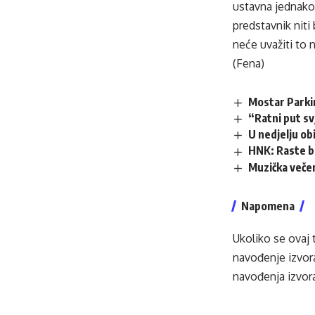
ustavna jednakos
predstavnik niti
neće uvažiti to 
(Fena)
Mostar Parki
“Ratni put s
U nedjelju obi
HNK: Raste b
Muzička večer
Napomena
Ukoliko se ovaj 
navođenje izvora
navođenja izvora