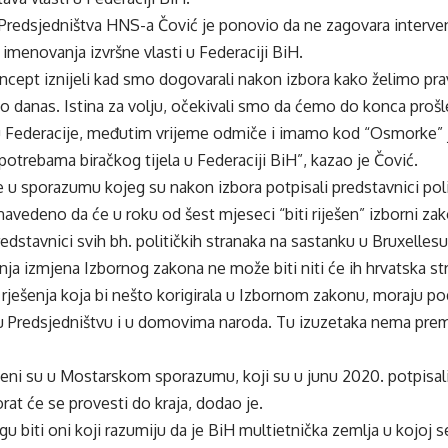
Predsjedništva HNS-a Čović je ponovio da ne zagovara interve
u imenovanja izvršne vlasti u Federaciji BiH.
cept iznijeli kad smo dogovarali nakon izbora kako želimo pravi
 danas. Istina za volju, očekivali smo da ćemo do konca prošl
du Federacije, međutim vrijeme odmiče i imamo kod “Osmorke”
 potrebama biračkog tijela u Federaciji BiH”, kazao je Čović.
 u sporazumu kojeg su nakon izbora potpisali predstavnici polit
navedeno da će u roku od šest mjeseci “biti riješen” izborni zako
redstavnici svih bh. političkih stranaka na sastanku u Bruxellesu
nja izmjena Izbornog zakona ne može biti niti će ih hrvatska str
li rješenja koja bi nešto korigirala u Izbornom zakonu, moraju p
i u Predsjedništvu i u domovima naroda. Tu izuzetaka nema pre
eni su u Mostarskom sporazumu, koji su u junu 2020. potpisali
at će se provesti do kraja, dodao je.
u biti oni koji razumiju da je BiH multietnička zemlja u kojoj 