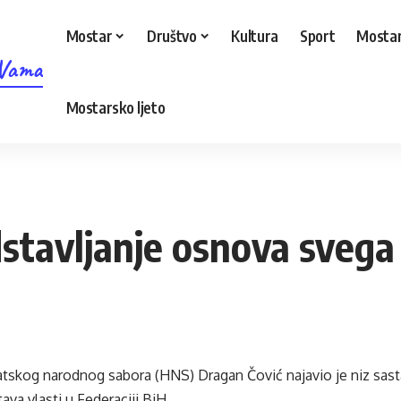
Mostar
Društvo
Kultura
Sport
Mostar
 Vama
Mostarsko ljeto
dstavljanje osnova svega
atskog narodnog sabora (HNS) Dragan Čović najavio je niz sasta
stava vlasti u Federaciji BiH.