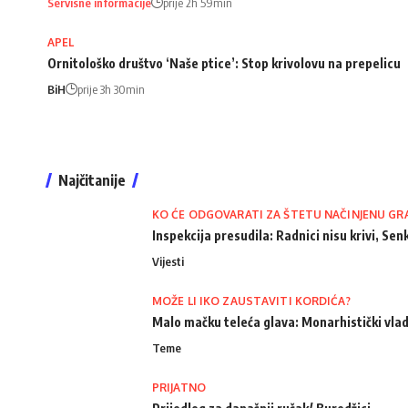
Servisne informacije
prije 2h 59min
APEL
Ornitološko društvo ‘Naše ptice’: Stop krivolovu na prepelicu
BiH
prije 3h 30min
Najčitanije
KO ĆE ODGOVARATI ZA ŠTETU NAČINJENU GR
Inspekcija presudila: Radnici nisu krivi, Senk
Vijesti
MOŽE LI IKO ZAUSTAVITI KORDIĆA?
Malo mačku teleća glava: Monarhistički vlad
Teme
PRIJATNO