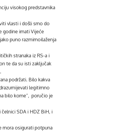
nciju visokog predstavnika
ti vlasti i došli smo do
e godine imati Vijeće
 jako puno razmimoilaženja
ičkih stranaka iz RS-a i
n te da su isti zaključak
.
ana podržati. Bilo kakva
odrazumijevati legitimno
ma bilo kome”, poručio je
 čelnici SDA i HDZ BiH, i
se mora osigurati potpuna