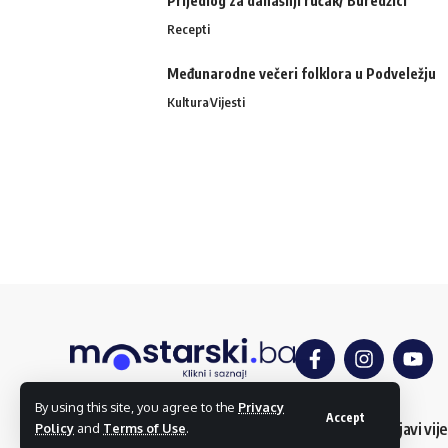
Prijedlog za današnji ručak/ Buredžici
Recepti
Međunarodne večeri folklora u Podveležju
Kultura
Vijesti
By using this site, you agree to the
Privacy
Accept
O nama
Impressum
Uslovi korištenja
Kontakt
Dojavi vije
Policy
and
Terms of Use
.