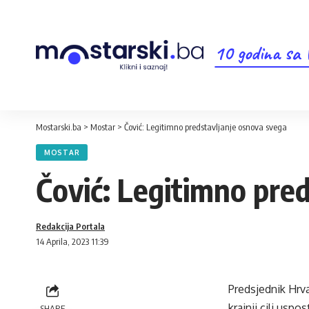
10 godina sa
Mostarski.ba
>
Mostar
>
Čović: Legitimno predstavljanje osnova svega
MOSTAR
Čović: Legitimno pre
Redakcija Portala
14 Aprila, 2023 11:39
Predsjednik Hrv
krajnji cilj uspo
SHARE