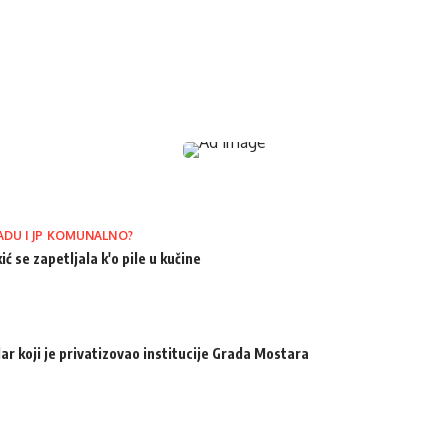
ADU I JP KOMUNALNO?
ić se zapetljala k'o pile u kučine
ar koji je privatizovao institucije Grada Mostara