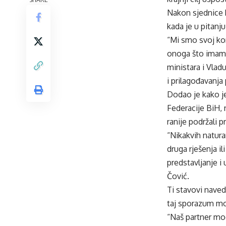
Nakon sjednice 
kada je u pitanj
“Mi smo svoj kon
onoga što imamo
ministara i Vla
i prilagođavanja
Dodao je kako je
Federacije BiH, 
ranije podržali p
“Nikakvih natura
druga rješenja i
predstavljanje 
Čović.
Ti stavovi naved
taj sporazum mor
“Naš partner mog