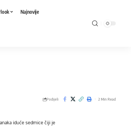
look
Najnovije
Podijeli
2 Min Read
naka iduće sedmice čiji je