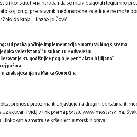
t tri konstitutivna naroda i da se mora osigurati legitimno pred
 bilo koji drugi predstavnik međunarodne zajednice ne može do
načelo do kraja”, kazao je Čović.
ng: Od petka počinje implementacija Smart Parking sistema
vjedoka Veležistana” u subotu u Podveležju
lježavanje 31. godišnjice pogibije pet “Zlatnih ljiljana”
roj požara
 u znak sjećanja na Marka Govorčina
tekst prenosi, preuzima ili objavljuje na drugim portalima ili m
 uz aktivan i vidljiv link prema portalu
www.mostarski.ba
. Sva
 i linkovanja smatra se kršenjem autorskih prava.