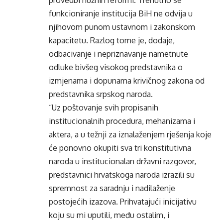
provedbi nužnih reformi. Trenutno se
funkcioniranje institucija BiH ne odvija u
njihovom punom ustavnom i zakonskom
kapacitetu. Razlog tome je, dodaje,
odbacivanje i nepriznavanje nametnute
odluke bivšeg visokog predstavnika o
izmjenama i dopunama krivičnog zakona od
predstavnika srpskog naroda.
“Uz poštovanje svih propisanih
institucionalnih procedura, mehanizama i
aktera, a u težnji za iznalaženjem rješenja koje
će ponovno okupiti sva tri konstitutivna
naroda u institucionalan državni razgovor,
predstavnici hrvatskoga naroda izrazili su
spremnost za saradnju i nadilaženje
postojećih izazova. Prihvatajući inicijativu
koju su mi uputili, među ostalim, i