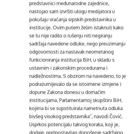
predstavnici međunarodne zajednice,
nastojao sam izvršiti ulogu medijatora u
pokušaju vraćanja srpskih predstavnika u
institucije. Ovim putem želim istaknuti kako
se tu nije radilo o rušenju niti negiranju
sadržaja navedene odluke, nego preuzimanju
odgovornosti za nastavak neometanog
funkcioniranja institucija BiH, u skladu s
ustavnim i zakonskim procedurama i
nadležnostima. S obzirom na navedeno, to je
podrazumijevalo da se istoimene izmjene i
dopune Zakona donesu u domaćim
institucijama, Parlamentarnoj skupštini BiH,
kojima bi se supstituirala nametnuta odluka
bivšeg visokog predstavnika”, navodi Čović.
Usprkos potencijalu takvog koraka, koji je,
dodaje, pretpostavljao donošenje sadržajno