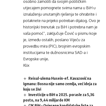
osobno zamoliti da svojim političkim
utjecajem pomognete svima nama u BiH u
iznalaženju unutarnjih rješenja te ohrabrite i
potaknete na prijeko potreban dijalog. Ovo je
historijski trenutak za BiH i potrebna nam je
vaša pomoć”, zaključuje Čović u pismu koje
je, između ostalih, poslano Vijeću za
provedbu mira (PIC), brojnim evropskim
institucijama te dužnosnicima SAD-a i
Evropske unije.
Klix
Reisul-ulema Husein-ef. Kavazović na
Igmanu: Bosna nije samo zemlja, već ideja za
koju se živi
Investicije u BiH u 2025. porasle za 5,36
posto, na 9,44 milijarde KM
CIK BiH – Ovjerene kandidatske liste za