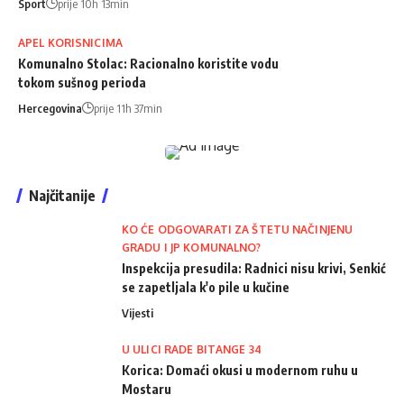
Sport
prije 10h 13min
APEL KORISNICIMA
Komunalno Stolac: Racionalno koristite vodu
tokom sušnog perioda
Hercegovina
prije 11h 37min
Najčitanije
KO ĆE ODGOVARATI ZA ŠTETU NAČINJENU
GRADU I JP KOMUNALNO?
Inspekcija presudila: Radnici nisu krivi, Senkić
se zapetljala k'o pile u kučine
Vijesti
U ULICI RADE BITANGE 34
Korica: Domaći okusi u modernom ruhu u
Mostaru