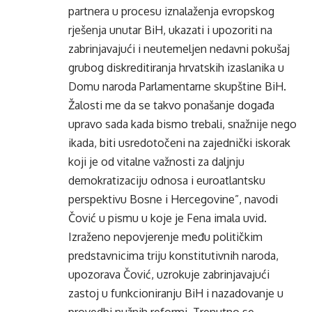
partnera u procesu iznalaženja evropskog
rješenja unutar BiH, ukazati i upozoriti na
zabrinjavajući i neutemeljen nedavni pokušaj
grubog diskreditiranja hrvatskih izaslanika u
Domu naroda Parlamentarne skupštine BiH.
Žalosti me da se takvo ponašanje događa
upravo sada kada bismo trebali, snažnije nego
ikada, biti usredotočeni na zajednički iskorak
koji je od vitalne važnosti za daljnju
demokratizaciju odnosa i euroatlantsku
perspektivu Bosne i Hercegovine”, navodi
Čović u pismu u koje je Fena imala uvid.
Izraženo nepovjerenje među političkim
predstavnicima triju konstitutivnih naroda,
upozorava Čović, uzrokuje zabrinjavajući
zastoj u funkcioniranju BiH i nazadovanje u