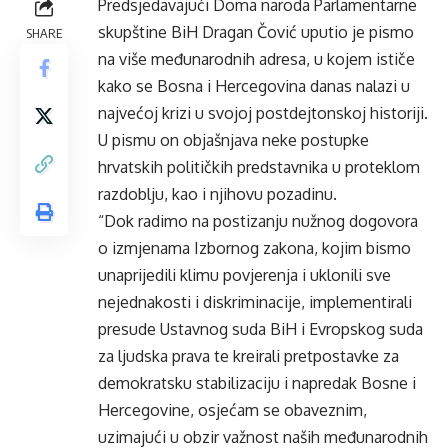
Predsjedavajući Doma naroda Parlamentarne
skupštine BiH Dragan Čović uputio je pismo
SHARE
na više međunarodnih adresa, u kojem ističe
kako se Bosna i Hercegovina danas nalazi u
najvećoj krizi u svojoj postdejtonskoj historiji.
U pismu on objašnjava neke postupke
hrvatskih političkih predstavnika u proteklom
razdoblju, kao i njihovu pozadinu.
“Dok radimo na postizanju nužnog dogovora
o izmjenama Izbornog zakona, kojim bismo
unaprijedili klimu povjerenja i uklonili sve
nejednakosti i diskriminacije, implementirali
presude Ustavnog suda BiH i Evropskog suda
za ljudska prava te kreirali pretpostavke za
demokratsku stabilizaciju i napredak Bosne i
Hercegovine, osjećam se obaveznim,
uzimajući u obzir važnost naših međunarodnih