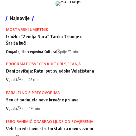
Najnovije
MOSTARSKI UMJETNIK
Izložba “Zemlja Nura” Tarika Trbonje u
Šarića kući
Događaji
Hercegovina
Kultura
prije 37 min
PROGRAM POSVEĆEN KULTURI SJEĆANJA
Dani zavičaja: Ratni put svjedoka Veležistana
Vijesti
prije 45 min
PARALELNO S PREGOVORIMA
Senkić podnijela nove krivične prijave
Vijesti
prije 49 min
IBRO RAHIMIĆ ODABRAO LJUDE OD POVJERENJA
Velež predstavio stručni štab za novu sezonu