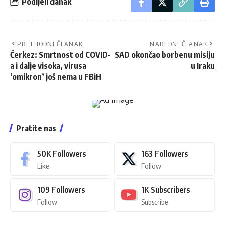
Podijeli članak
PRETHODNI ČLANAK
NAREDNI ČLANAK
Čerkez: Smrtnost od COVID-
SAD okončao borbenu misiju
a i dalje visoka, virusa
u Iraku
‘omikron’ još nema u FBiH
Pratite nas
50K
Followers
163
Followers
Like
Follow
109
Followers
1K
Subscribers
Follow
Subscribe