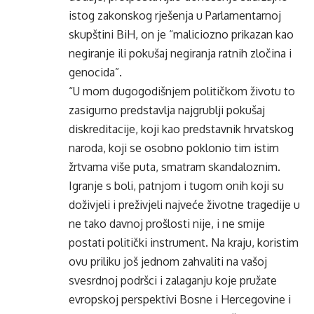
istog zakonskog rješenja u Parlamentarnoj
skupštini BiH, on je “maliciozno prikazan kao
negiranje ili pokušaj negiranja ratnih zločina i
genocida”.
“U mom dugogodišnjem političkom životu to
zasigurno predstavlja najgrublji pokušaj
diskreditacije, koji kao predstavnik hrvatskog
naroda, koji se osobno poklonio tim istim
žrtvama više puta, smatram skandaloznim.
Igranje s boli, patnjom i tugom onih koji su
doživjeli i preživjeli najveće životne tragedije u
ne tako davnoj prošlosti nije, i ne smije
postati politički instrument. Na kraju, koristim
ovu priliku još jednom zahvaliti na vašoj
svesrdnoj podršci i zalaganju koje pružate
evropskoj perspektivi Bosne i Hercegovine i