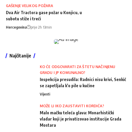
GAŠENJE VELIKOG POŽARA
Dva Air Tractora gase požar u Konjicu, u
subotu stiže i treći
Hercegovina
prije 2h 13min
Najčitanije
KO ĆE ODGOVARATI ZA ŠTETU NAČINJENU
GRADU I JP KOMUNALNO?
Inspekcija presudila: Radnici nisu krivi, Senkić
se zapetljala k'o pile u kučine
Vijesti
MOŽE LI IKO ZAUSTAVITI KORDIĆA?
Malo mačku teleća glava: Monarhistički
vladar koji je privatizovao institucije Grada
Mostara