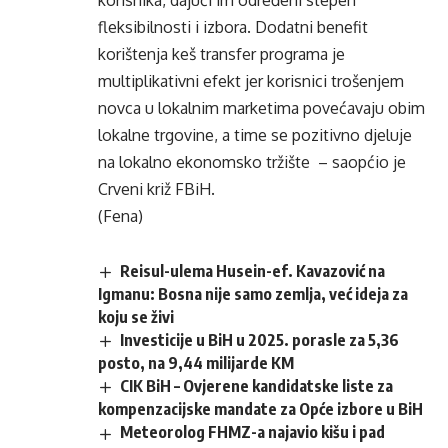
korisnika, dajući im određeni stepen
fleksibilnosti i izbora. Dodatni benefit
korištenja keš transfer programa je
multiplikativni efekt jer korisnici trošenjem
novca u lokalnim marketima povećavaju obim
lokalne trgovine, a time se pozitivno djeluje
na lokalno ekonomsko tržište – saopćio je
Crveni križ FBiH.
(Fena)
Reisul-ulema Husein-ef. Kavazović na
Igmanu: Bosna nije samo zemlja, već ideja za
koju se živi
Investicije u BiH u 2025. porasle za 5,36
posto, na 9,44 milijarde KM
CIK BiH – Ovjerene kandidatske liste za
kompenzacijske mandate za Opće izbore u BiH
Meteorolog FHMZ-a najavio kišu i pad