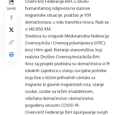
Crveni križ Federacije BiH, u okviru
humanitarnog odgovora na izazove
SHARE
migrantske situacije, podržao je 939
domaćinstava, u vidu transfera novca. Radi se
o 140.850 KM.
Sredstva su osigurali Međunarodna federacija
Crvenog križa i Crvenog polumjeseca (IFRC),
kroz Hitni apel: Kretanje stanovništva, koji
realizira Društvo Crvenog krsta/križa BiH.
Kroz taj projekt podržana su domaćinstva iz 19
lokalnih zajednica u stanju socijalne potrebe
koja žive u blizini prihvatnih centara za
migrante ili glavnih migrantskih ruta, starije
osobe, osobe sa težim invaliditetom,
višečlana domaćinstva i domaćinstva
pogođena virusom COVID-19.
Crveni križ Federacije BiH ispunjavanje svojih