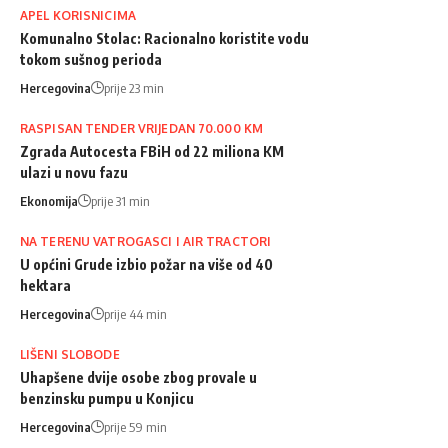
APEL KORISNICIMA
Komunalno Stolac: Racionalno koristite vodu
tokom sušnog perioda
Hercegovina
prije 23 min
RASPISAN TENDER VRIJEDAN 70.000 KM
Zgrada Autocesta FBiH od 22 miliona KM
ulazi u novu fazu
Ekonomija
prije 31 min
NA TERENU VATROGASCI I AIR TRACTORI
U općini Grude izbio požar na više od 40
hektara
Hercegovina
prije 44 min
LIŠENI SLOBODE
Uhapšene dvije osobe zbog provale u
benzinsku pumpu u Konjicu
Hercegovina
prije 59 min