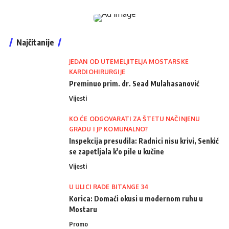
Najčitanije
JEDAN OD UTEMELJITELJA MOSTARSKE
KARDIOHIRURGIJE
Preminuo prim. dr. Sead Mulahasanović
Vijesti
KO ĆE ODGOVARATI ZA ŠTETU NAČINJENU
GRADU I JP KOMUNALNO?
Inspekcija presudila: Radnici nisu krivi, Senkić
se zapetljala k'o pile u kučine
Vijesti
U ULICI RADE BITANGE 34
Korica: Domaći okusi u modernom ruhu u
Mostaru
Promo