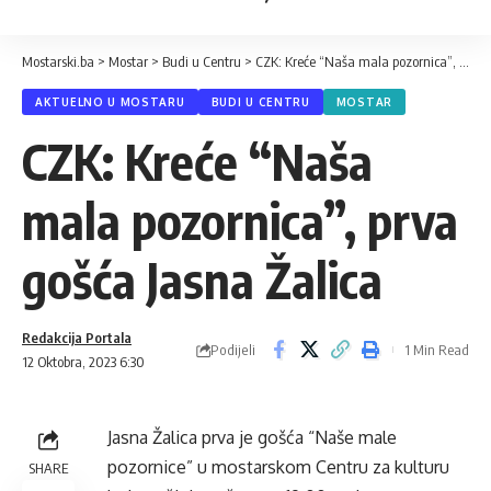
Mostarski.ba
>
Mostar
>
Budi u Centru
>
CZK: Kreće “Naša mala pozornica”, prva gošća Jasna Žalica
AKTUELNO U MOSTARU
BUDI U CENTRU
MOSTAR
CZK: Kreće “Naša
mala pozornica”, prva
gošća Jasna Žalica
Redakcija Portala
Podijeli
1 Min Read
12 Oktobra, 2023 6:30
Jasna Žalica prva je gošća “Naše male
pozornice” u mostarskom Centru za kulturu
SHARE