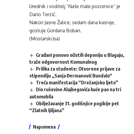
Urednik i voditelj “Naše male pozornice” je
Dario Terzić.
Nakon Jasne Žalice, sedam dana kasnije,
gostuje Gordana Boban.
(Mostarski.ba)
Građani ponovo očistili deponiju u Blagaju,
traže odgovornost Komunalnog
Prilika za studente: Otvorene prijave za
stipendiju „Sanja Đermanović Bundalo“
Treća manifestacija “Drežanjsko ljeto”
Dio ruševine Alajbegovića kuće pao na tri
automobila
Obilježavanje 31. godišnjice pogibije pet
“Zlatnih ljiljana”
Napomena