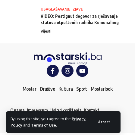
USAGLAŠAVANJE IZJAVE
VIDEO: Postignut dogovor za rješavanje
statusa otpuštenih radnika Komunalnog
Vijesti
Mostar
Društvo
Kultura
Sport
Mostarlook
O nama
Impressum
Uslovi korištenja
Kontakt
Dojavi vijest
By using this site, you agree to the
Privacy
© mostarski.ba. Sva prava pridržana
Accept
Policy
and
Terms of Use
.