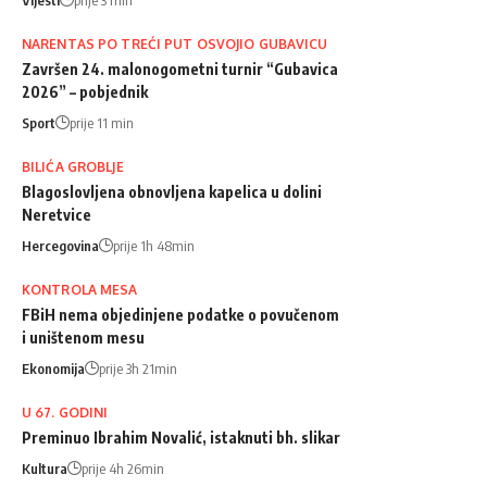
NARENTAS PO TREĆI PUT OSVOJIO GUBAVICU
Završen 24. malonogometni turnir “Gubavica
2026” – pobjednik
Sport
prije 11 min
BILIĆA GROBLJE
Blagoslovljena obnovljena kapelica u dolini
Neretvice
Hercegovina
prije 1h 48min
KONTROLA MESA
FBiH nema objedinjene podatke o povučenom
i uništenom mesu
Ekonomija
prije 3h 21min
U 67. GODINI
Preminuo Ibrahim Novalić, istaknuti bh. slikar
Kultura
prije 4h 26min