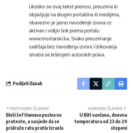
Ukoliko se ovaj tekst prenosi, preuzima ili
objavljuje na drugim portalima ili medijima,
obavezno je jasno navođenje izvora uz
aktivan i vidljiv link prema portalu
www.mostarski.ba
. Svako preuzimanje
sadržaja bez navođenja izvora i linkovanja
smatra se kršenjem autorskih prava.
Podijeli članak
PRETHODNI ČLANAK
NAREDNI ČLANAK
Bivši šef Hamasa poziva na
U BiH sunčano, dnevna
proteste, a susjede da se
temperatura od 23 do 29
pridruže ratu protiv Izraela
stepeni