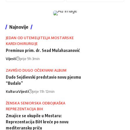
Najnovije
JEDAN OD UTEMELJITELJA MOSTARSKE
KARDIOHIRURGIJE
Preminuo prim. dr. Sead Mulahasanović
Vijesti
prije 9h 3min
ZAVRŠIO DUGO OČEKIVANI ALBUM
Dado Sejdievski predstavio novu pjesmu
“Budalo”
Kultura
Vijesti
prije 11h 12min
ŽENSKA SENIORSKA ODBOJKAŠKA
REPREZENTACIJA BIH
Zmajice se okupile u Mostaru:
Reprezentacija BiH kreće po novu
mediteransku priču