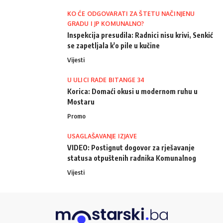
KO ĆE ODGOVARATI ZA ŠTETU NAČINJENU
GRADU I JP KOMUNALNO?
Inspekcija presudila: Radnici nisu krivi, Senkić
se zapetljala k'o pile u kučine
Vijesti
U ULICI RADE BITANGE 34
Korica: Domaći okusi u modernom ruhu u
Mostaru
Promo
USAGLAŠAVANJE IZJAVE
VIDEO: Postignut dogovor za rješavanje
statusa otpuštenih radnika Komunalnog
Vijesti