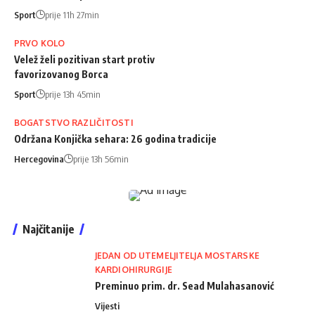
Sport
prije 11h 27min
PRVO KOLO
Velež želi pozitivan start protiv
favorizovanog Borca
Sport
prije 13h 45min
BOGATSTVO RAZLIČITOSTI
Održana Konjička sehara: 26 godina tradicije
Hercegovina
prije 13h 56min
Najčitanije
JEDAN OD UTEMELJITELJA MOSTARSKE
KARDIOHIRURGIJE
Preminuo prim. dr. Sead Mulahasanović
Vijesti