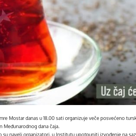
mre Mostar danas u 18.00 sati organizuje veče posvećeno turskoj
m Međunarodnog dana čaja.
 su naveli organizatori, u Institutu upotpuniti izvođenje na s