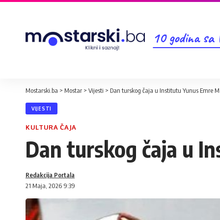
10 godina sa
Mostarski.ba
>
Mostar
>
Vijesti
>
Dan turskog čaja u Institutu Yunus Emre M
VIJESTI
KULTURA ČAJA
Dan turskog čaja u I
Redakcija Portala
21 Maja, 2026 9:39