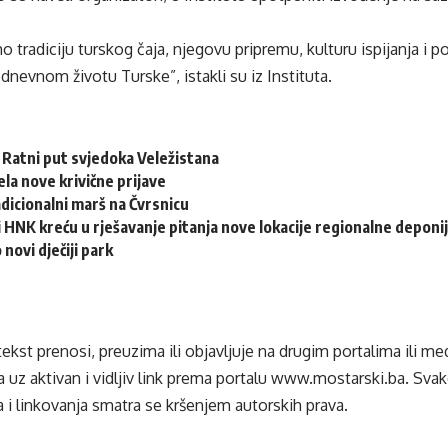
o tradiciju turskog čaja, njegovu pripremu, kulturu ispijanja i
nevnom životu Turske”, istakli su iz Instituta.
: Ratni put svjedoka Veležistana
ela nove krivične prijave
adicionalni marš na Čvrsnicu
 HNK kreću u rješavanje pitanja nove lokacije regionalne deponi
 novi dječiji park
tekst prenosi, preuzima ili objavljuje na drugim portalima ili m
 uz aktivan i vidljiv link prema portalu
www.mostarski.ba
. Sva
 i linkovanja smatra se kršenjem autorskih prava.