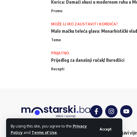
Korica: Domaći okusi u modernom ruhu u M
Promo
MOŽE LI IKO ZAUSTAVITI KORDIĆA?
Malo mačku teleća glava: Monarhistički vlad
Teme
PRIJATNO
Prijedlog za današnji ručak/ Buredžici
Recepti
By using this site, you agree to the
Privacy
Accept
O nama
Impressum
Uslovi korištenja
Kontakt
Dojavi vije
Policy
and
Terms of Use
.