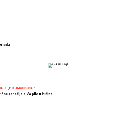
erioda
ADU I JP KOMUNALNO?
ić se zapetljala k'o pile u kučine