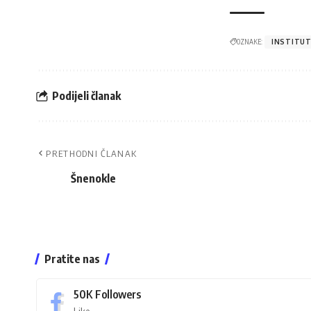
OZNAKE:
INSTITU
Podijeli članak
PRETHODNI ČLANAK
Šnenokle
Pratite nas
50K
Followers