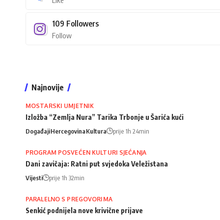
Like
109
Followers
Follow
Najnovije
MOSTARSKI UMJETNIK
Izložba “Zemlja Nura” Tarika Trbonje u Šarića kući
Događaji
Hercegovina
Kultura
prije 1h 24min
PROGRAM POSVEĆEN KULTURI SJEĆANJA
Dani zavičaja: Ratni put svjedoka Veležistana
Vijesti
prije 1h 32min
PARALELNO S PREGOVORIMA
Senkić podnijela nove krivične prijave