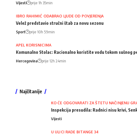
Vijesti
prije 1h 35min
IBRO RAHIMIĆ ODABRAO LJUDE OD POVJERENJA
Velež predstavio stručni štab za novu sezonu
Sport
prije 10h 59min
APEL KORISNICIMA
Komunalno Stolac: Racionalno koristite vodu tokom sušnog p
Hercegovina
prije 12h 24min
Najčitanije
KO ĆE ODGOVARATI ZA ŠTETU NAČINJENU GR
Inspekcija presudila: Radnici nisu krivi, Senk
Vijesti
U ULICI RADE BITANGE 34