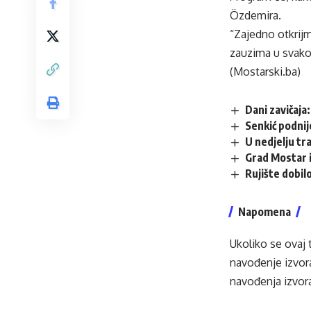
Özdemira.
“Zajedno otkrijm
zauzima u svakod
(Mostarski.ba)
Dani zavičaja
Senkić podnij
U nedjelju tr
Grad Mostar i
Rujište dobilo
Napomena
Ukoliko se ovaj 
navođenje izvora
navođenja izvora