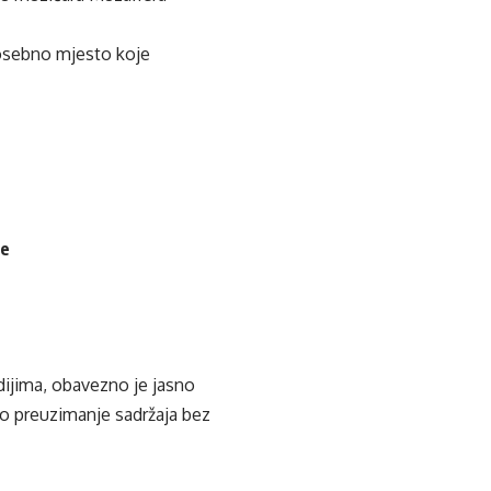
 posebno mjesto koje
je
edijima, obavezno je jasno
ko preuzimanje sadržaja bez