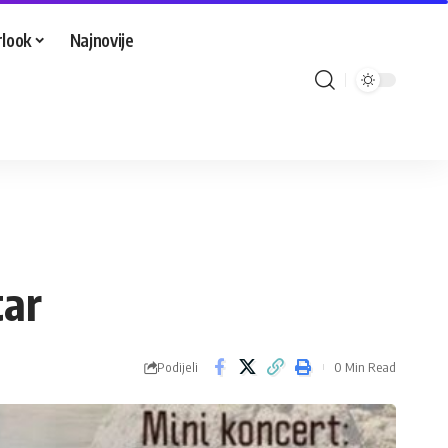
look
Najnovije
tar
Podijeli
0 Min Read