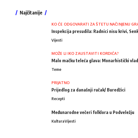
Najčitanije
KO ĆE ODGOVARATI ZA ŠTETU NAČINJENU GR
Inspekcija presudila: Radnici nisu krivi, Senk
Vijesti
MOŽE LI IKO ZAUSTAVITI KORDIĆA?
Malo mačku teleća glava: Monarhistički vlad
Teme
PRIJATNO
Prijedlog za današnji ručak/ Buredžici
Recepti
Međunarodne večeri folklora u Podveležju
Kultura
Vijesti