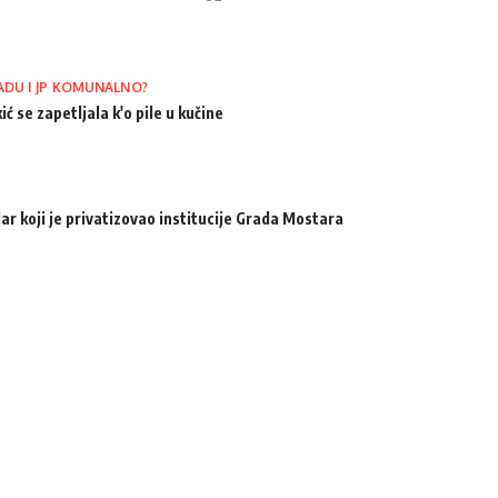
ADU I JP KOMUNALNO?
ić se zapetljala k'o pile u kučine
ar koji je privatizovao institucije Grada Mostara