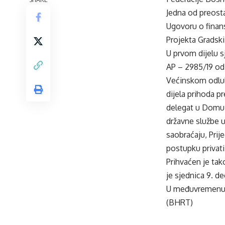
Jedna od preosta
Ugovoru o finans
Projekta Gradski
U prvom dijelu 
AP – 2985/19 od 
Većinskom odluk
dijela prihoda 
delegat u Domu 
državne službe 
saobraćaju, Prij
postupku privati
Prihvaćen je tak
je sjednica 9. d
U međuvremenu j
(BHRT)