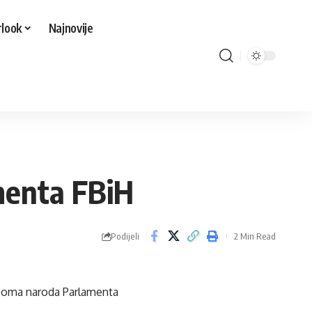
look
Najnovije
menta FBiH
Podijeli
2 Min Read
 Doma naroda Parlamenta