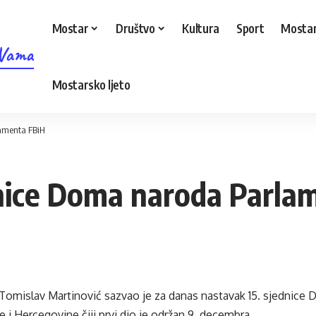
Mostar
Društvo
Kultura
Sport
Mostar
 Vama
Mostarsko ljeto
amenta FBiH
nice Doma naroda Parla
 Tomislav Martinović sazvao je za danas nastavak 15. sjednice
 i Hercegovine čiji prvi dio je održan 9. decembra.