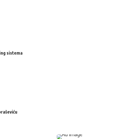
ing sistema
braševiću