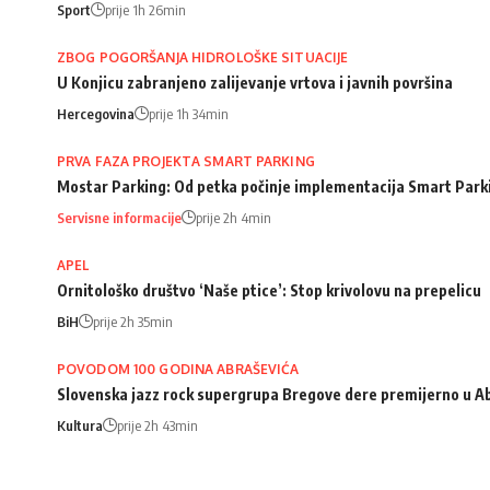
Sport
prije 1h 26min
ZBOG POGORŠANJA HIDROLOŠKE SITUACIJE
U Konjicu zabranjeno zalijevanje vrtova i javnih površina
Hercegovina
prije 1h 34min
PRVA FAZA PROJEKTA SMART PARKING
Mostar Parking: Od petka počinje implementacija Smart Park
Servisne informacije
prije 2h 4min
APEL
Ornitološko društvo ‘Naše ptice’: Stop krivolovu na prepelicu
BiH
prije 2h 35min
POVODOM 100 GODINA ABRAŠEVIĆA
Slovenska jazz rock supergrupa Bregove dere premijerno u A
Kultura
prije 2h 43min