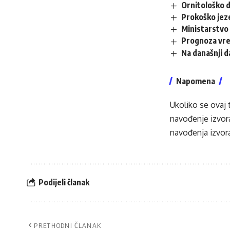
Ornitološko d
Prokoško jez
Ministarstvo 
Prognoza vr
Na današnji 
Napomena
Ukoliko se ovaj 
navođenje izvora
navođenja izvora
Podijeli članak
PRETHODNI ČLANAK