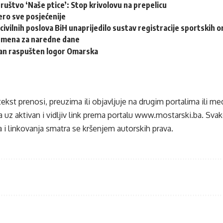
ruštvo ‘Naše ptice’: Stop krivolovu na prepelicu
ero sve posjećenije
civilnih poslova BiH unaprijedilo sustav registracije sportskih o
emena za naredne dane
dan raspušten logor Omarska
tekst prenosi, preuzima ili objavljuje na drugim portalima ili m
 uz aktivan i vidljiv link prema portalu
www.mostarski.ba
. Sva
 i linkovanja smatra se kršenjem autorskih prava.