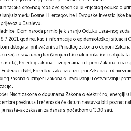
lih tačaka dnevnog reda ove sjednice je Prijedlog odluke o pr
iranju između Bosne i Hercegovine i Evropske investicijske ban
 prijevoz u Sarajevu.
sjednice, Dom naroda primio je k znanju Odluku Ustavnog suda
8.7.2021. godine, kao i informacije o epidemiološkoj situaciji 
om delegata, prihvaćeni su Prijedlog zakona o dopuni Zakona 
preduzeća ostvarenog korištenjem hidroakumulacionih objekata 
naroda), Prijedog zakona o izmjenama i dopuni Zakona o nam
u Federaciji BiH, Prijedlog zakona o izmjeni Zakona o obavezni
edlog zakona o izmjeni Zakona o utvrđivanju i ostvarivanju potr
zacije.
ođer Nacrt zakona o dopunama Zakona o električnoj energiji u 
ecembra prekinuta i rečeno da će datum nastavka biti poznat n
e nastavak zakazan za danas s početkom u 13.30 sati.