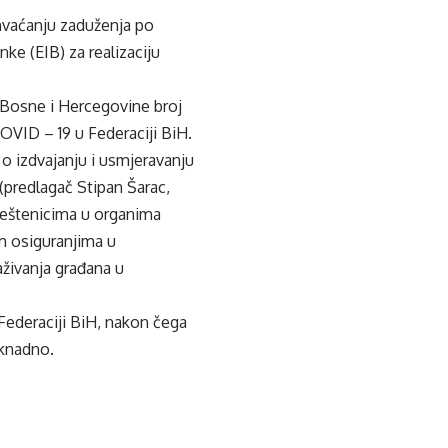
ihvaćanju zaduženja po
ke (EIB) za realizaciju
 Bosne i Hercegovine broj
COVID – 19 u Federaciji BiH.
o izdvajanju i usmjeravanju
(predlagač Stipan Šarac,
ještenicima u organima
m osiguranjima u
aživanja građana u
Federaciji BiH, nakon čega
aknadno.