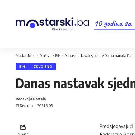
10 godina sa
Mostarski.ba
>
Društvo
>
BiH
>
Danas nastavak sjednice Doma naroda Parl
BIH
IZDVOJENO
Danas nastavak sjed
Redakcija Portala
15 Decembra, 2021 5:05
Predsjedavajući
Federacije Bosne
SHARE