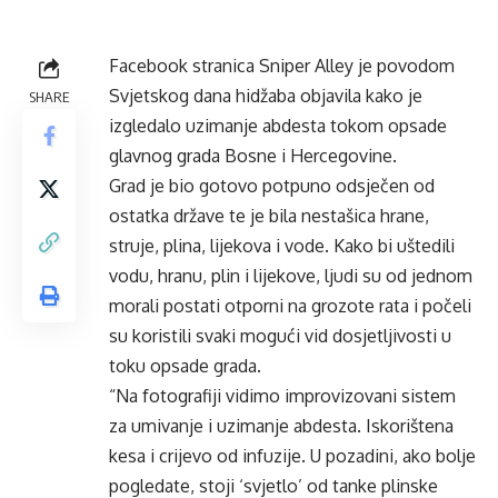
Facebook stranica Sniper Alley je povodom
Svjetskog dana hidžaba objavila kako je
SHARE
izgledalo uzimanje abdesta tokom opsade
glavnog grada Bosne i Hercegovine.
Grad je bio gotovo potpuno odsječen od
ostatka države te je bila nestašica hrane,
struje, plina, lijekova i vode. Kako bi uštedili
vodu, hranu, plin i lijekove, ljudi su od jednom
morali postati otporni na grozote rata i počeli
su koristili svaki mogući vid dosjetljivosti u
toku opsade grada.
“Na fotografiji vidimo improvizovani sistem
za umivanje i uzimanje abdesta. Iskorištena
kesa i crijevo od infuzije. U pozadini, ako bolje
pogledate, stoji ‘svjetlo’ od tanke plinske