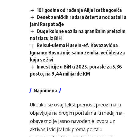
101 godina od rođenja Alije Izetbegovića
Deset zeničkih rudara četvrtu noć ostali u
jami Raspotočje
Duge kolone vozila na graničnim prelazim
na izlazu iz BiH
Reisul-ulema Husein-ef. Kavazović na
Igmanu: Bosna nije samo zemlja, već ideja za
koju se živi
Investicije u BiH u 2025. porasle za 5,36
posto, na 9,44 milijarde KM
Napomena
Ukoliko se ovaj tekst prenosi, preuzima ili
objavljuje na drugim portalima ili medijima,
obavezno je jasno navođenje izvora uz
aktivan i vidljiv link prema portalu