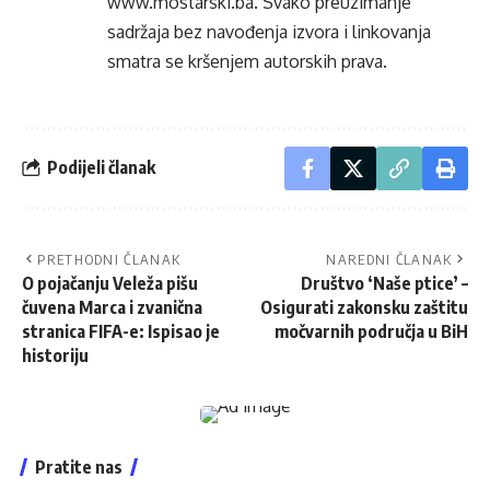
www.mostarski.ba
. Svako preuzimanje
sadržaja bez navođenja izvora i linkovanja
smatra se kršenjem autorskih prava.
Podijeli članak
PRETHODNI ČLANAK
NAREDNI ČLANAK
O pojačanju Veleža pišu
Društvo ‘Naše ptice’ –
čuvena Marca i zvanična
Osigurati zakonsku zaštitu
stranica FIFA-e: Ispisao je
močvarnih područja u BiH
historiju
Pratite nas