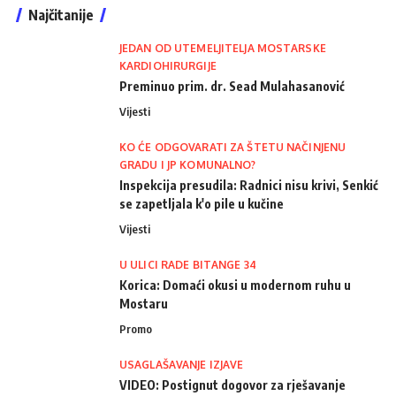
Najčitanije
JEDAN OD UTEMELJITELJA MOSTARSKE
KARDIOHIRURGIJE
Preminuo prim. dr. Sead Mulahasanović
Vijesti
KO ĆE ODGOVARATI ZA ŠTETU NAČINJENU
GRADU I JP KOMUNALNO?
Inspekcija presudila: Radnici nisu krivi, Senkić
se zapetljala k'o pile u kučine
Vijesti
U ULICI RADE BITANGE 34
Korica: Domaći okusi u modernom ruhu u
Mostaru
Promo
USAGLAŠAVANJE IZJAVE
VIDEO: Postignut dogovor za rješavanje