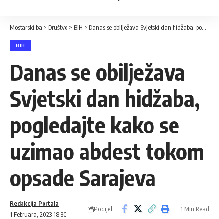
Mostarski.ba
>
Društvo
>
BiH
>
Danas se obilježava Svjetski dan hidžaba, pogledajte kako se uzimao abdest tokom opsade Sarajeva
BIH
Danas se obilježava
Svjetski dan hidžaba,
pogledajte kako se
uzimao abdest tokom
opsade Sarajeva
Redakcija Portala
Podijeli
1 Min Read
1 Februara, 2023 18:30