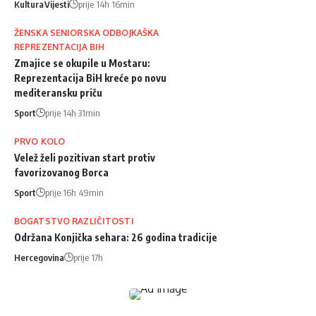
Kultura
Vijesti
prije 14h 16min
ŽENSKA SENIORSKA ODBOJKAŠKA
REPREZENTACIJA BIH
Zmajice se okupile u Mostaru:
Reprezentacija BiH kreće po novu
mediteransku priču
Sport
prije 14h 31min
PRVO KOLO
Velež želi pozitivan start protiv
favorizovanog Borca
Sport
prije 16h 49min
BOGATSTVO RAZLIČITOSTI
Održana Konjička sehara: 26 godina tradicije
Hercegovina
prije 17h