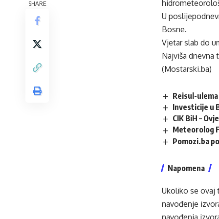
hidrometeorološ
SHARE
U poslijepodnevn
Bosne.
Vjetar slab do u
Najviša dnevna 
(Mostarski.ba)
Reisul-ulema 
Investicije u
CIK BiH – Ovj
Meteorolog F
Pomozi.ba po
Napomena
Ukoliko se ovaj 
navođenje izvora
navođenja izvora