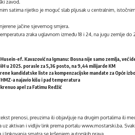
ki zavod.
im satima rijetko je moguć slab pljusak u centralnim, istočni
mjerene jačine sjevernog smjera.
temperatura zraka uglavnom između 18 i 24, na jugu zemlje do 
Husein-ef. Kavazović na Igmanu: Bosna nije samo zemlja, već idej
 BiH u 2025. porasle za 5,36 posto, na 9,44 milijarde KM
erene kandidatske liste za kompenzacijske mandate za Opće izb
HMZ-a najavio kišu i pad temperatura
krenuo apel za Fatimu Redžić
tekst prenosi, preuzima ili objavljuje na drugim portalima ili m
 uz aktivan i vidljiv link prema portalu
www.mostarski.ba
. Sva
 i linkovanja smatra se kršenjem autorskih prava.