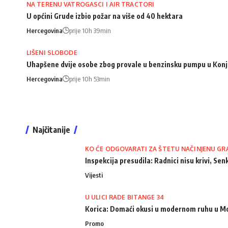
NA TERENU VATROGASCI I AIR TRACTORI
U općini Grude izbio požar na više od 40 hektara
Hercegovina
prije 10h 39min
LIŠENI SLOBODE
Uhapšene dvije osobe zbog provale u benzinsku pumpu u Konj
Hercegovina
prije 10h 53min
Najčitanije
KO ĆE ODGOVARATI ZA ŠTETU NAČINJENU GR
Inspekcija presudila: Radnici nisu krivi, Senk
Vijesti
U ULICI RADE BITANGE 34
Korica: Domaći okusi u modernom ruhu u M
Promo