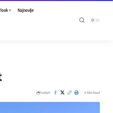
look
Najnovije
t
Podijeli
0 Min Read