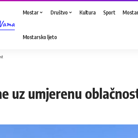
Mostar
Društvo
Kultura
Sport
Mostar
 Vama
Mostarsko ljeto
st
me uz umjerenu oblačnos