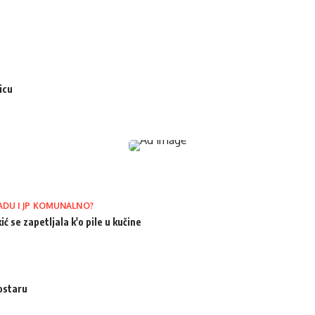
icu
ADU I JP KOMUNALNO?
ić se zapetljala k'o pile u kučine
ostaru