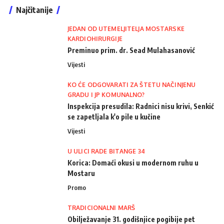
Najčitanije
JEDAN OD UTEMELJITELJA MOSTARSKE
KARDIOHIRURGIJE
Preminuo prim. dr. Sead Mulahasanović
Vijesti
KO ĆE ODGOVARATI ZA ŠTETU NAČINJENU
GRADU I JP KOMUNALNO?
Inspekcija presudila: Radnici nisu krivi, Senkić
se zapetljala k'o pile u kučine
Vijesti
U ULICI RADE BITANGE 34
Korica: Domaći okusi u modernom ruhu u
Mostaru
Promo
TRADICIONALNI MARŠ
Obilježavanje 31. godišnjice pogibije pet