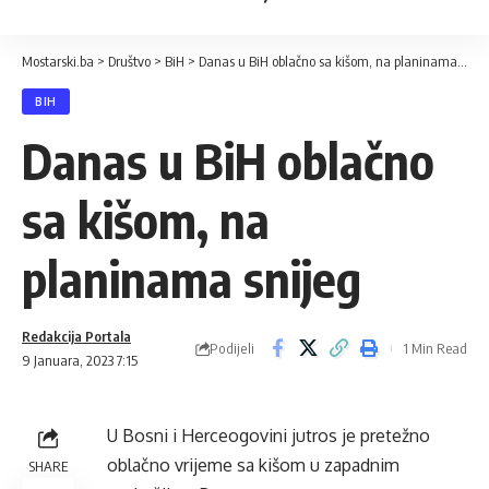
Mostarski.ba
>
Društvo
>
BiH
>
Danas u BiH oblačno sa kišom, na planinama snijeg
BIH
Danas u BiH oblačno
sa kišom, na
planinama snijeg
Redakcija Portala
Podijeli
1 Min Read
9 Januara, 2023 7:15
U Bosni i Herceogovini jutros je pretežno
oblačno vrijeme sa kišom u zapadnim
SHARE