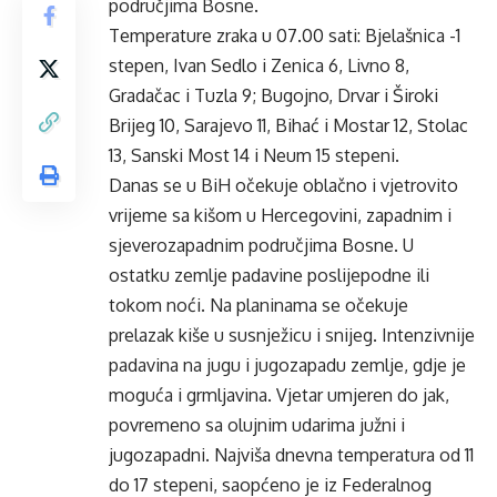
područjima Bosne.
Temperature zraka u 07.00 sati: Bjelašnica -1
stepen, Ivan Sedlo i Zenica 6, Livno 8,
Gradačac i Tuzla 9; Bugojno, Drvar i Široki
Brijeg 10, Sarajevo 11, Bihać i Mostar 12, Stolac
13, Sanski Most 14 i Neum 15 stepeni.
Danas se u BiH očekuje oblačno i vjetrovito
vrijeme sa kišom u Hercegovini, zapadnim i
sjeverozapadnim područjima Bosne. U
ostatku zemlje padavine poslijepodne ili
tokom noći. Na planinama se očekuje
prelazak kiše u susnježicu i snijeg. Intenzivnije
padavina na jugu i jugozapadu zemlje, gdje je
moguća i grmljavina. Vjetar umjeren do jak,
povremeno sa olujnim udarima južni i
jugozapadni. Najviša dnevna temperatura od 11
do 17 stepeni, saopćeno je iz Federalnog