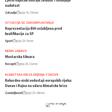
Ljetni napitak smiruje želudac i smanjuje
nadutost
Zdravlje
prije 1h 29min
SITUACIJA SE ZAKOMPLIKOVALA
Reprezentacija BiH oslabljena pred
kvalifikacije za SP
Sport
prije 2h 9min
NEMA LABAVO
Mostarska tikvara
Recepti
prije 2h 24min
KLIMATSKA KRIZA MIJENJA TOKOVE
Rekordno niski vodostaji evropskih rijeka:
Dunav i Rajna na udaru klimatske krize
Zanimljivosti
prije 2h 28min