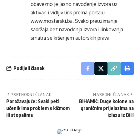
obavezno je jasno navođenje izvora uz
aktivan i vidljiv link prema portalu
www.mostarski.ba
. Svako preuzimanje
sadržaja bez navođenja izvora i linkovanja
smatra se kršenjem autorskih prava.
Podijeli članak
PRETHODNI ČLANAK
NAREDNI ČLANAK
Poražavajuće: Svaki peti
BIHAMK: Duge kolone na
učenik ima problem s kičmom
graničnim prijelazima na
ili stopalima
izlazu iz BiH