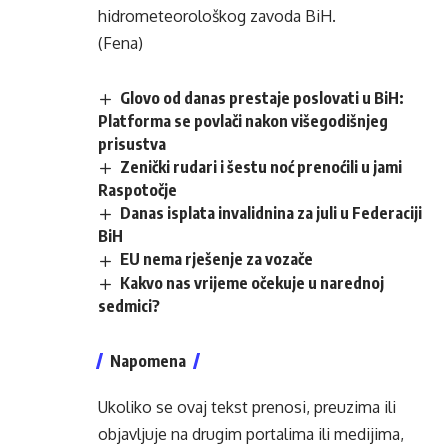
hidrometeorološkog zavoda BiH.
(Fena)
Glovo od danas prestaje poslovati u BiH:
Platforma se povlači nakon višegodišnjeg
prisustva
Zenički rudari i šestu noć prenoćili u jami
Raspotočje
Danas isplata invalidnina za juli u Federaciji
BiH
EU nema rješenje za vozače
Kakvo nas vrijeme očekuje u narednoj
sedmici?
Napomena
Ukoliko se ovaj tekst prenosi, preuzima ili
objavljuje na drugim portalima ili medijima,