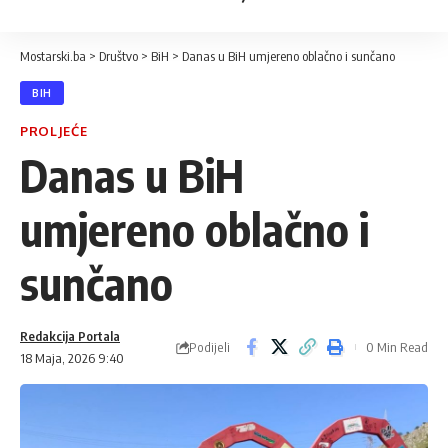
Mostarski.ba
>
Društvo
>
BiH
>
Danas u BiH umjereno oblačno i sunčano
BIH
PROLJEĆE
Danas u BiH
umjereno oblačno i
sunčano
Redakcija Portala
Podijeli
0 Min Read
18 Maja, 2026 9:40