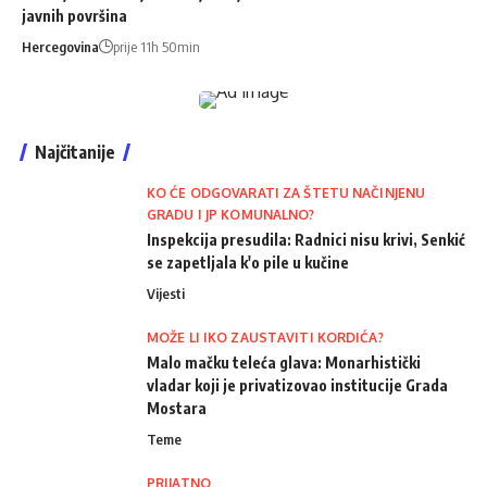
javnih površina
Hercegovina
prije 11h 50min
Najčitanije
KO ĆE ODGOVARATI ZA ŠTETU NAČINJENU
GRADU I JP KOMUNALNO?
Inspekcija presudila: Radnici nisu krivi, Senkić
se zapetljala k'o pile u kučine
Vijesti
MOŽE LI IKO ZAUSTAVITI KORDIĆA?
Malo mačku teleća glava: Monarhistički
vladar koji je privatizovao institucije Grada
Mostara
Teme
PRIJATNO