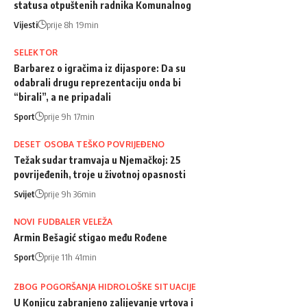
statusa otpuštenih radnika Komunalnog
Vijesti
prije 8h 19min
SELEKTOR
Barbarez o igračima iz dijaspore: Da su
odabrali drugu reprezentaciju onda bi
“birali”, a ne pripadali
Sport
prije 9h 17min
DESET OSOBA TEŠKO POVRIJEĐENO
Težak sudar tramvaja u Njemačkoj: 25
povrijeđenih, troje u životnoj opasnosti
Svijet
prije 9h 36min
NOVI FUDBALER VELEŽA
Armin Bešagić stigao među Rođene
Sport
prije 11h 41min
ZBOG POGORŠANJA HIDROLOŠKE SITUACIJE
U Konjicu zabranjeno zalijevanje vrtova i