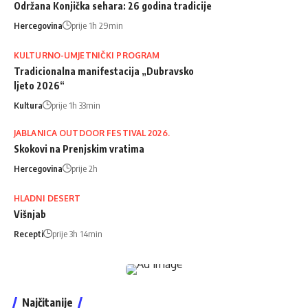
Održana Konjička sehara: 26 godina tradicije
Hercegovina
prije 1h 29min
KULTURNO-UMJETNIČKI PROGRAM
Tradicionalna manifestacija „Dubravsko
ljeto 2026“
Kultura
prije 1h 33min
JABLANICA OUTDOOR FESTIVAL 2026.
Skokovi na Prenjskim vratima
Hercegovina
prije 2h
HLADNI DESERT
Višnjab
Recepti
prije 3h 14min
Najčitanije