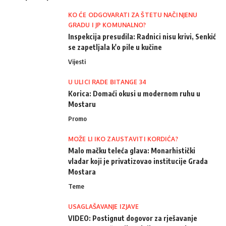
KO ĆE ODGOVARATI ZA ŠTETU NAČINJENU
GRADU I JP KOMUNALNO?
Inspekcija presudila: Radnici nisu krivi, Senkić
se zapetljala k'o pile u kučine
Vijesti
U ULICI RADE BITANGE 34
Korica: Domaći okusi u modernom ruhu u
Mostaru
Promo
MOŽE LI IKO ZAUSTAVITI KORDIĆA?
Malo mačku teleća glava: Monarhistički
vladar koji je privatizovao institucije Grada
Mostara
Teme
USAGLAŠAVANJE IZJAVE
VIDEO: Postignut dogovor za rješavanje