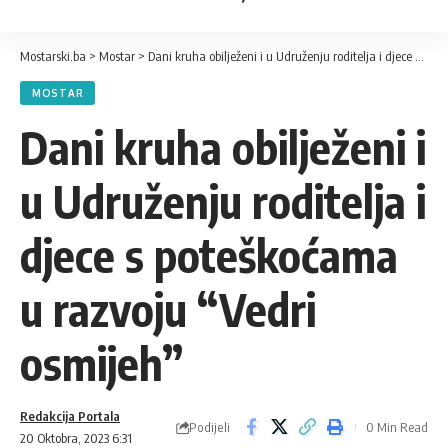
Mostarski.ba
>
Mostar
>
Dani kruha obilježeni i u Udruženju roditelja i djece s poteškoćama u razvoju “Vedri osmijeh”
MOSTAR
Dani kruha obilježeni i
u Udruženju roditelja i
djece s poteškoćama
u razvoju “Vedri
osmijeh”
Redakcija Portala
Podijeli
0 Min Read
20 Oktobra, 2023 6:31