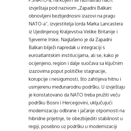
PSNATO-a, na kojem se razmatrao nacrt
izvještaja pod nazivom „Zapadni Balkan:
obnovljeni bezbjednosni izazovi na pragu
NATO-a“, izvjestitelja lorda Marka Lancastera
iz Ujedinjenog Kraljevstva Velike Britanije i
Sjeverne Irske. Naglašeno je da Zapadni
Balkan bilježi napredak u integraciji s
euroatlantskim institucijama, ali se, kako je
ocijenjeno, region i dalje suočava sa ključnim
izazovima poput političke stagnacije,
korupcije i nesigurnosti, što zahtijeva hitnu i
usmjerenu međunarodnu podršku. U izvještaju
je konstatovano da NATO treba pružiti veću
podršku Bosni i Hercegovini, uključujući
modernizaciju odbrane i jačanje otpornosti na
hibridne prijetnje, te obezbijediti stabilnost u
regiji, posebno uz podršku u modernizaciji