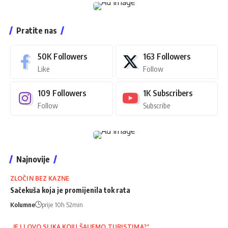
Pratite nas
50K
Followers
163
Followers
Like
Follow
109
Followers
1K
Subscribers
Follow
Subscribe
Najnovije
ZLOČIN BEZ KAZNE
Sačekuša koja je promijenila tok rata
Kolumne
prije 10h 52min
„JE LI OVO SLIKA KOJU ŠALJEMO TURISTIMA?“