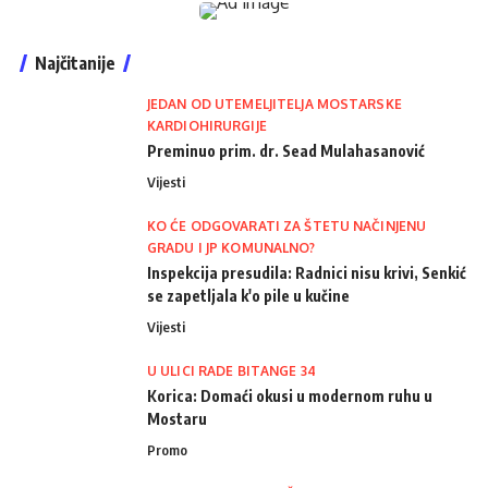
Najčitanije
JEDAN OD UTEMELJITELJA MOSTARSKE
KARDIOHIRURGIJE
Preminuo prim. dr. Sead Mulahasanović
Vijesti
KO ĆE ODGOVARATI ZA ŠTETU NAČINJENU
GRADU I JP KOMUNALNO?
Inspekcija presudila: Radnici nisu krivi, Senkić
se zapetljala k'o pile u kučine
Vijesti
U ULICI RADE BITANGE 34
Korica: Domaći okusi u modernom ruhu u
Mostaru
Promo