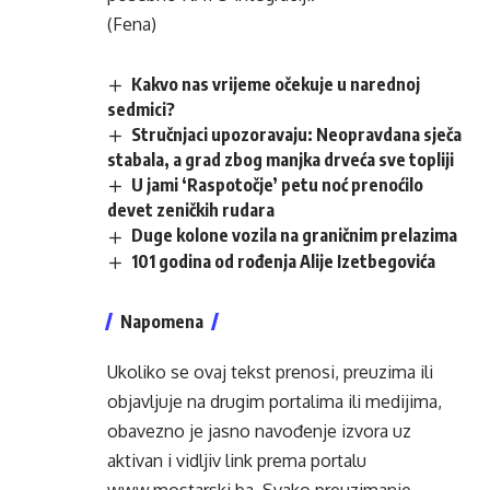
(Fena)
Kakvo nas vrijeme očekuje u narednoj
sedmici?
Stručnjaci upozoravaju: Neopravdana sječa
stabala, a grad zbog manjka drveća sve topliji
U jami ‘Raspotočje’ petu noć prenoćilo
devet zeničkih rudara
Duge kolone vozila na graničnim prelazima
101 godina od rođenja Alije Izetbegovića
Napomena
Ukoliko se ovaj tekst prenosi, preuzima ili
objavljuje na drugim portalima ili medijima,
obavezno je jasno navođenje izvora uz
aktivan i vidljiv link prema portalu
www.mostarski.ba
. Svako preuzimanje