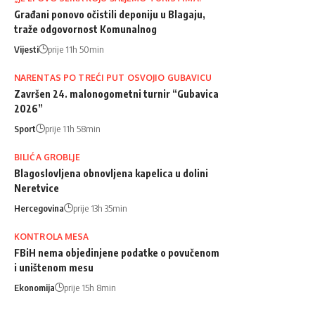
Građani ponovo očistili deponiju u Blagaju,
traže odgovornost Komunalnog
Vijesti
prije 11h 50min
NARENTAS PO TREĆI PUT OSVOJIO GUBAVICU
Završen 24. malonogometni turnir “Gubavica
2026”
Sport
prije 11h 58min
BILIĆA GROBLJE
Blagoslovljena obnovljena kapelica u dolini
Neretvice
Hercegovina
prije 13h 35min
KONTROLA MESA
FBiH nema objedinjene podatke o povučenom
i uništenom mesu
Ekonomija
prije 15h 8min