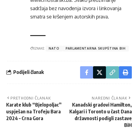
sadržaja bez navođenja izvora i linkovanja
smatra se kršenjem autorskih prava.
OZNAKE:
NATO
PARLAMENTARNA SKUPŠTINA BIH
Podijeli članak
PRETHODNI ČLANAK
NAREDNI ČLANAK
Karate klub “Bjelopoljac”
Kanadski gradovi Hamilton,
uspješan na Trofeju Bara
Kalgari i Toronto u čast Dana
2024 – Crna Gora
državnosti podigli zastave
BiH