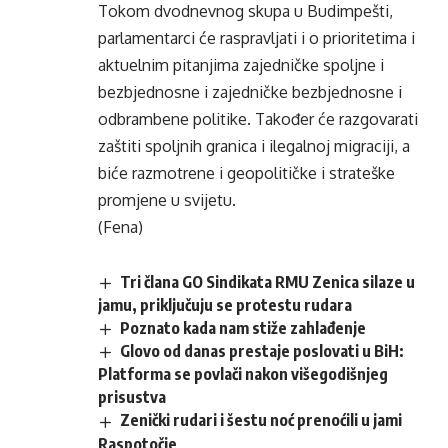
Tokom dvodnevnog skupa u Budimpešti,
parlamentarci će raspravljati i o prioritetima i
aktuelnim pitanjima zajedničke spoljne i
bezbjednosne i zajedničke bezbjednosne i
odbrambene politike. Također će razgovarati
zaštiti spoljnih granica i ilegalnoj migraciji, a
biće razmotrene i geopolitičke i strateške
promjene u svijetu.
(Fena)
Tri člana GO Sindikata RMU Zenica silaze u
jamu, priključuju se protestu rudara
Poznato kada nam stiže zahlađenje
Glovo od danas prestaje poslovati u BiH:
Platforma se povlači nakon višegodišnjeg
prisustva
Zenički rudari i šestu noć prenoćili u jami
Raspotočje