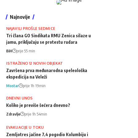
Najnovije
NAJAVILI PROŠLE SEDMICE
Tri člana GO Sindikata RMU Zenica silaze u
jamu, priključuju se protestu rudara
BiH
prije 55 min
ISTRAŽENO 12 NOVIH OBJEKAT
Završena prva međunarodna speleološka
ekspedicija na Veleži
Mostar
prije 1h 19min
DNEVNI UNOS
Koliko je previše šećera dnevno?
Zdravlje
prije 1h 54min
EVAKUACIJE U TOKU
Zemljotres jačine 7,4 pogodio Kolumbiju i