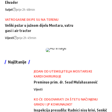
Ekvador
Svijet
prije 2h 48min
VATROGASNE EKIPE SU NA TERENU
Veliki požar u južnom dijelu Mostara, vatru
gasi i air tractor
Vijesti
prije 2h 49min
Najčitanije
JEDAN OD UTEMELJITELJA MOSTARSKE
KARDIOHIRURGIJE
Preminuo prim. dr. Sead Mulahasanović
Vijesti
KO ĆE ODGOVARATI ZA ŠTETU NAČINJENU
GRADU I JP KOMUNALNO?
Inspekcija presudila: Radnici nisu krivi, Senkić