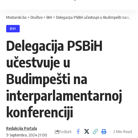
Mostarski.ba
>
Društvo
>
BiH
>
Delegacija PSBiH učestvuje u Budimpešti na interparlamentarnoj konferenciji
BIH
Delegacija PSBiH
učestvuje u
Budimpešti na
interparlamentarnoj
konferenciji
Redakcija Portala
Podijeli
2 Min Read
9 Septembra, 2024 21:00