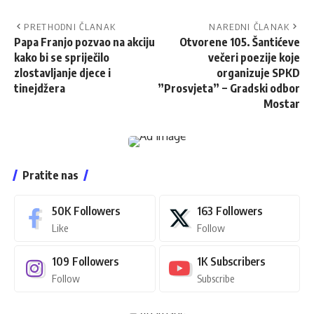
PRETHODNI ČLANAK
NAREDNI ČLANAK
Papa Franjo pozvao na akciju
Otvorene 105. Šantićeve
kako bi se spriječilo
večeri poezije koje
zlostavljanje djece i
organizuje SPKD
tinejdžera
”Prosvjeta” − Gradski odbor
Mostar
Pratite nas
50K
Followers
163
Followers
Like
Follow
109
Followers
1K
Subscribers
Follow
Subscribe