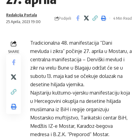
Redakcija Portala
Podijeli
4 Min Read
25 Aprila, 2023 19:00
Tradicionalna 48. manifestacija “Dani
mevluda i zikra” počinje 27. aprila u Mostaru, a
SHARE
centralna manifestacija – Derviški mevlud i
zikr na vrelu Bune u Blagaju održat će se u
subotu 13. maja kad se očekuje dolazak na
desetine hiljada vjernika.
Najstariju kulturno-vjersku manifestaciju koja
u Hercegovini okuplja na desetine hiljada
muslimana iz BiH i regije organizuju
Mostarsko muftijstvo, Tarikatski centar BiH,
Medžlis IZ-e Mostar, Karađoz-begova
medresa i B.Z.K. “Preporod” Mostar.