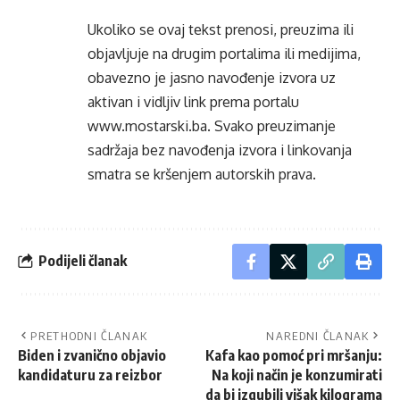
Ukoliko se ovaj tekst prenosi, preuzima ili
objavljuje na drugim portalima ili medijima,
obavezno je jasno navođenje izvora uz
aktivan i vidljiv link prema portalu
www.mostarski.ba
. Svako preuzimanje
sadržaja bez navođenja izvora i linkovanja
smatra se kršenjem autorskih prava.
Podijeli članak
PRETHODNI ČLANAK
NAREDNI ČLANAK
Biden i zvanično objavio
Kafa kao pomoć pri mršanju:
kandidaturu za reizbor
Na koji način je konzumirati
da bi izgubili višak kilograma