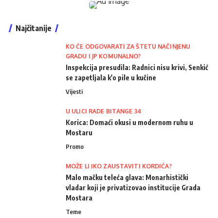
Najčitanije
KO ĆE ODGOVARATI ZA ŠTETU NAČINJENU
GRADU I JP KOMUNALNO?
Inspekcija presudila: Radnici nisu krivi, Senkić
se zapetljala k'o pile u kučine
Vijesti
U ULICI RADE BITANGE 34
Korica: Domaći okusi u modernom ruhu u
Mostaru
Promo
MOŽE LI IKO ZAUSTAVITI KORDIĆA?
Malo mačku teleća glava: Monarhistički
vladar koji je privatizovao institucije Grada
Mostara
Teme