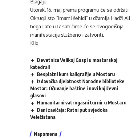
Blagaju.
Utorak, 16. maj prema programu će se održati
Okrugli sto “Imami šehidi” u džamija Hadži Ali
bega Lafe u 17 sati čime će se ovogodišnja
manifestacija službeno i zatvoriti.
Klix
Devetnica Velikoj Gospi u mostarskoj
katedrali
Besplatni kurs kaligrafije u Mostaru
Izdavačka djelatnost Narodne biblioteke
Mostar: Očuvanje baštine i novi književni
glasovi
Humanitarni vatrogasni turnir u Mostaru
Dani zavičaja: Ratni put svjedoka
Veležistana
Napomena