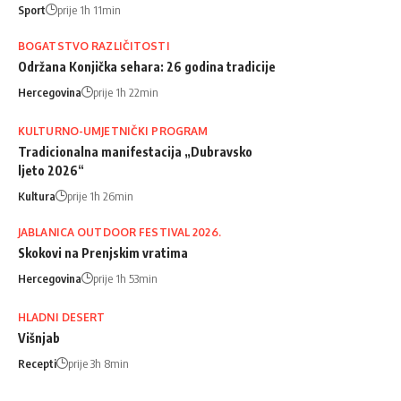
Sport
prije 1h 11min
BOGATSTVO RAZLIČITOSTI
Održana Konjička sehara: 26 godina tradicije
Hercegovina
prije 1h 22min
KULTURNO-UMJETNIČKI PROGRAM
Tradicionalna manifestacija „Dubravsko
ljeto 2026“
Kultura
prije 1h 26min
JABLANICA OUTDOOR FESTIVAL 2026.
Skokovi na Prenjskim vratima
Hercegovina
prije 1h 53min
HLADNI DESERT
Višnjab
Recepti
prije 3h 8min