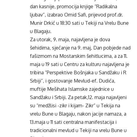
dan kasnije, promocija knjige “Radikalna
ljubav”, izabrao Omid Safi, prijevod prof.dr.
Munir Drkić u 18:30 sati u Tekiji na Vrelu Bune
u Blagaju.
Za utorak, 9. maja, najavljena je dova
šehidima, sjećanje na 9. maj, Dan pobjede nad
fašizmom na Mostarskim šehitlucima, a za 11.
maja u 19 sati u Centru za kulturu najavljena je
tribina “Perspektive Bošnjaka u Sandžaku i R
Srbiji”, i gostovanje Mevlud-ef. Dudića,
muftije Mešihata Islamske zajednice u
Sandžaku i Srbiji. Za petak,12. maja najavljeni
su “medžlisi -zikr i kijam- Zikr” u Tekija na
vrelu Bune u Blagaju, nakon jacije namaza, a
13.maja u 11 sati centralna manifestacija i
tradicionalni mevlud u Tekiji na vrelu Bune u