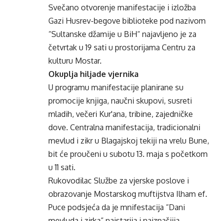
Svečano otvorenje manifestacije i izložba
Gazi Husrev-begove biblioteke pod nazivom
“Sultanske džamije u BiH“ najavljeno je za
četvrtak u 19 sati u prostorijama Centru za
kulturu Mostar.
Okuplja hiljade vjernika
U programu manifestacije planirane su
promocije knjiga, naučni skupovi, susreti
mladih, večeri Kur'ana, tribine, zajedničke
dove. Centralna manifestacija, tradicionalni
mevlud i zikr u Blagajskoj tekiji na vrelu Bune,
bit će proučeni u subotu 13. maja s početkom
u 11 sati.
Rukovodilac Službe za vjerske poslove i
obrazovanje Mostarskog muftijstva Ilham ef.
Puce podsjeća da je mnifestacija “Dani
mevluda i zirka” najstarija i najznačjija