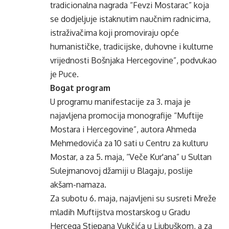
tradicionalna nagrada “Fevzi Mostarac” koja
se dodjeljuje istaknutim naučnim radnicima,
istraživačima koji promoviraju opće
humanističke, tradicijske, duhovne i kulturne
vrijednosti Bošnjaka Hercegovine”, podvukao
je Puce.
Bogat program
U programu manifestacije za 3. maja je
najavljena promocija monografije “Muftije
Mostara i Hercegovine”, autora Ahmeda
Mehmedovića za 10 sati u Centru za kulturu
Mostar, a za 5. maja, “Veče Kur'ana” u Sultan
Sulejmanovoj džamiji u Blagaju, poslije
akšam-namaza.
Za subotu 6. maja, najavljeni su susreti Mreže
mladih Muftijstva mostarskog u Gradu
Hercega Stjepana Vukčića u Ljubuškom, a za