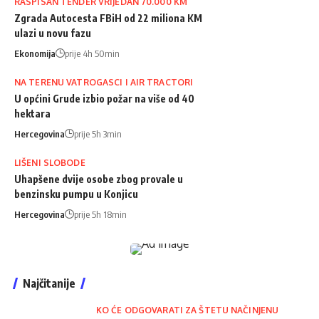
RASPISAN TENDER VRIJEDAN 70.000 KM
Zgrada Autocesta FBiH od 22 miliona KM
ulazi u novu fazu
Ekonomija
prije 4h 50min
NA TERENU VATROGASCI I AIR TRACTORI
U općini Grude izbio požar na više od 40
hektara
Hercegovina
prije 5h 3min
LIŠENI SLOBODE
Uhapšene dvije osobe zbog provale u
benzinsku pumpu u Konjicu
Hercegovina
prije 5h 18min
Najčitanije
KO ĆE ODGOVARATI ZA ŠTETU NAČINJENU