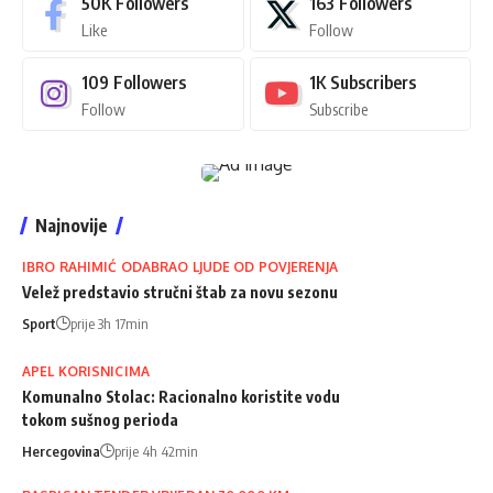
50K
Followers
163
Followers
Like
Follow
109
Followers
1K
Subscribers
Follow
Subscribe
Najnovije
IBRO RAHIMIĆ ODABRAO LJUDE OD POVJERENJA
Velež predstavio stručni štab za novu sezonu
Sport
prije 3h 17min
APEL KORISNICIMA
Komunalno Stolac: Racionalno koristite vodu
tokom sušnog perioda
Hercegovina
prije 4h 42min