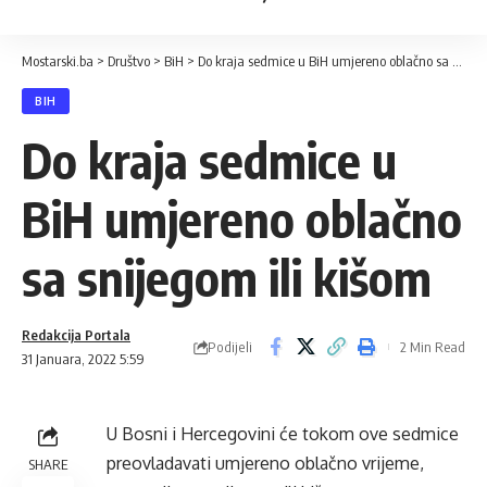
Mostarski.ba
>
Društvo
>
BiH
>
Do kraja sedmice u BiH umjereno oblačno sa snijegom ili kišom
BIH
Do kraja sedmice u
BiH umjereno oblačno
sa snijegom ili kišom
Redakcija Portala
Podijeli
2 Min Read
31 Januara, 2022 5:59
U Bosni i Hercegovini će tokom ove sedmice
preovladavati umjereno oblačno vrijeme,
SHARE