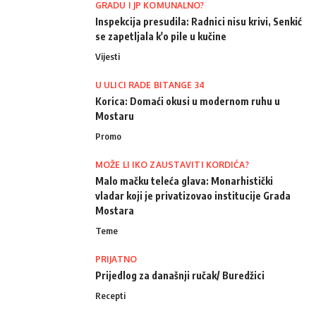
GRADU I JP KOMUNALNO?
Inspekcija presudila: Radnici nisu krivi, Senkić
se zapetljala k'o pile u kučine
Vijesti
U ULICI RADE BITANGE 34
Korica: Domaći okusi u modernom ruhu u
Mostaru
Promo
MOŽE LI IKO ZAUSTAVITI KORDIĆA?
Malo mačku teleća glava: Monarhistički
vladar koji je privatizovao institucije Grada
Mostara
Teme
PRIJATNO
Prijedlog za današnji ručak/ Buredžici
Recepti