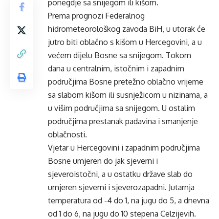
ponegdje sa snijegom ili kišom.
Prema prognozi Federalnog
hidrometeorološkog zavoda BiH, u utorak će
jutro biti oblačno s kišom u Hercegovini, a u
većem dijelu Bosne sa snijegom. Tokom
dana u centralnim, istočnim i zapadnim
područjima Bosne pretežno oblačno vrijeme
sa slabom kišom ili susnježicom u nizinama, a
u višim područjima sa snijegom. U ostalim
područjima prestanak padavina i smanjenje
oblačnosti.
Vjetar u Hercegovini i zapadnim područjima
Bosne umjeren do jak sjeverni i
sjeveroistočni, a u ostatku države slab do
umjeren sjeverni i sjeverozapadni. Jutarnja
temperatura od -4 do 1, na jugu do 5, a dnevna
od 1 do 6, na jugu do 10 stepena Celzijevih.