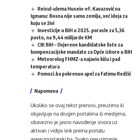
Reisul-ulema Husein-ef. Kavazović na
Igmanu: Bosna nije samo zemlja, već ideja za
koju se živi
Investicije u BiH u 2025. porasle za 5,36
posto, na 9,44 milijarde KM
CIK BiH – Ovjerene kandidatske liste za
kompenzacijske mandate za Opće izbore u BiH
Meteorolog FHMZ-a najavio kišu i pad
temperatura
Pomozi.ba pokrenuo apel za Fatimu Redžić
Napomena
Ukoliko se ovaj tekst prenosi, preuzima ili
objavljuje na drugim portalima ili medijima,
obavezno je jasno navođenje izvora uz
aktivan i vidljiv link prema portalu
www.mostarski.ba
. Svako preuzimanje