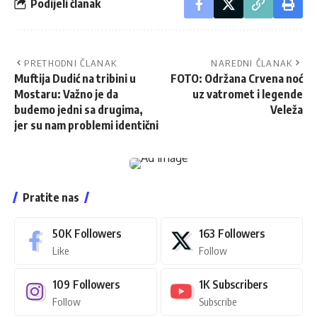
Podijeli članak
PRETHODNI ČLANAK
NAREDNI ČLANAK
Muftija Dudić na tribini u
FOTO: Održana Crvena noć
Mostaru: Važno je da
uz vatromet i legende
budemo jedni sa drugima,
Veleža
jer su nam problemi identični
Pratite nas
50K
Followers
163
Followers
Like
Follow
109
Followers
1K
Subscribers
Follow
Subscribe