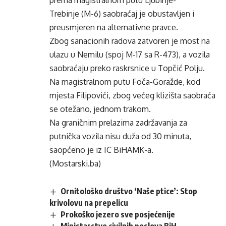
prema magistralnom putu Ljubinje-
Trebinje (M-6) saobraćaj je obustavljen i
preusmjeren na alternativne pravce.
Zbog sanacionih radova zatvoren je most na
ulazu u Nemilu (spoj M-17 sa R-473), a vozila
saobraćaju preko raskrsnice u Topčić Polju.
Na magistralnom putu Foča-Goražde, kod
mjesta Filipovići, zbog većeg klizišta saobraća
se otežano, jednom trakom.
Na graničnim prelazima zadržavanja za
putnička vozila nisu duža od 30 minuta,
saopćeno je iz IC BiHAMK-a.
(Mostarski.ba)
Ornitološko društvo ‘Naše ptice’: Stop
krivolovu na prepelicu
Prokoško jezero sve posjećenije