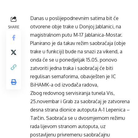
Danas u poslijepodnevnim satima bit će
otvorene obje trake u Donjoj Jablanici, na
SHARE
magistralnom putu M-17 Jablanica-Mostar.
Planirano je da takav režim saobraćaja (obje
trake u funkciji) bude na snazi za vikend, a
onda će se u ponedjeljak 15.05. ponovo
zatvoriti jedna traka i saobraćaj će biti
regulisan semaforima, obavješten je IC
BiHAMK-a od izvođača radova,
Zbog redovnog servisiranja tunela Vis,
25.novembar i Grab za saobraćaj je zatvorena
desna strana dionice autoputa A-1 Lepenica –
Tarčin. Saobraća se u dvosmjernom režimu
rada lijevom stranom autoputa, uz
postavljenu privremenu saobraćajnu