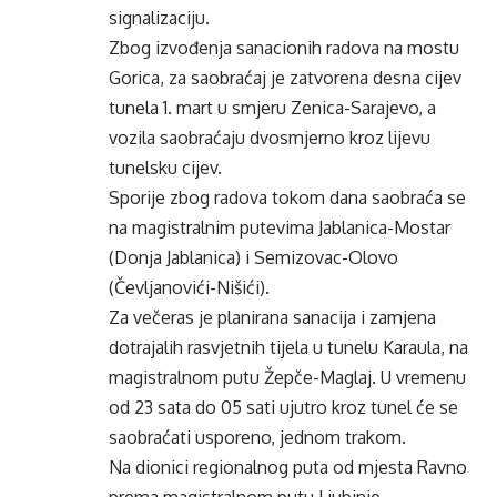
signalizaciju.
Zbog izvođenja sanacionih radova na mostu
Gorica, za saobraćaj je zatvorena desna cijev
tunela 1. mart u smjeru Zenica-Sarajevo, a
vozila saobraćaju dvosmjerno kroz lijevu
tunelsku cijev.
Sporije zbog radova tokom dana saobraća se
na magistralnim putevima Jablanica-Mostar
(Donja Jablanica) i Semizovac-Olovo
(Čevljanovići-Nišići).
Za večeras je planirana sanacija i zamjena
dotrajalih rasvjetnih tijela u tunelu Karaula, na
magistralnom putu Žepče-Maglaj. U vremenu
od 23 sata do 05 sati ujutro kroz tunel će se
saobraćati usporeno, jednom trakom.
Na dionici regionalnog puta od mjesta Ravno