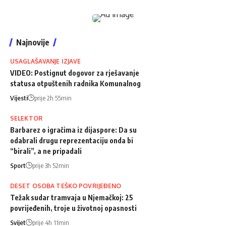
Najnovije
USAGLAŠAVANJE IZJAVE
VIDEO: Postignut dogovor za rješavanje
statusa otpuštenih radnika Komunalnog
Vijesti
prije 2h 55min
SELEKTOR
Barbarez o igračima iz dijaspore: Da su
odabrali drugu reprezentaciju onda bi
“birali”, a ne pripadali
Sport
prije 3h 52min
DESET OSOBA TEŠKO POVRIJEĐENO
Težak sudar tramvaja u Njemačkoj: 25
povrijeđenih, troje u životnoj opasnosti
Svijet
prije 4h 11min