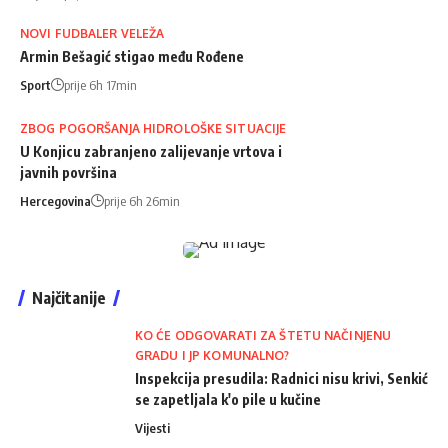
NOVI FUDBALER VELEŽA
Armin Bešagić stigao među Rođene
Sport
prije 6h 17min
ZBOG POGORŠANJA HIDROLOŠKE SITUACIJE
U Konjicu zabranjeno zalijevanje vrtova i
javnih površina
Hercegovina
prije 6h 26min
Najčitanije
KO ĆE ODGOVARATI ZA ŠTETU NAČINJENU
GRADU I JP KOMUNALNO?
Inspekcija presudila: Radnici nisu krivi, Senkić
se zapetljala k'o pile u kučine
Vijesti