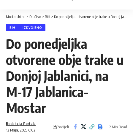
Mostarski.ba
>
Društvo
>
BiH
>
Do ponedjeljka otvorene obje trake u Donjoj Jablanici, na M-17 Jablanica-Mostar
BIH
IZDVOJENO
Do ponedjeljka
otvorene obje trake u
Donjoj Jablanici, na
M-17 Jablanica-
Mostar
Redakcija Portala
Podijeli
2 Min Read
12 Maja, 2023 6:02