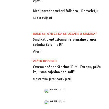
Vijesti
Međunarodne večeri folklora u Podveležju
Kultura
Vijesti
BUNE SE, A NEĆE DA SE UČLANE U SINDIKAT
Sindikat o optužbama neformalne grupa
radnika Zelenila RJ1
Vijesti
VEČER ROĐENIH
Crvena noć pod Starim: “Put u Evropu, priča
koju smo zajedno napisali”
Mostarsko ljeto
Sport
Vijesti