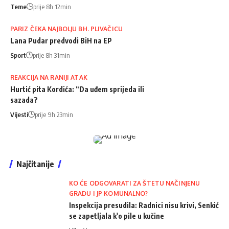
Teme
prije 8h 12min
PARIZ ČEKA NAJBOLJU BH. PLIVAČICU
Lana Pudar predvodi BiH na EP
Sport
prije 8h 31min
REAKCIJA NA RANIJI ATAK
Hurtić pita Kordića: “Da uđem sprijeda ili
sazada?
Vijesti
prije 9h 23min
Najčitanije
KO ĆE ODGOVARATI ZA ŠTETU NAČINJENU
GRADU I JP KOMUNALNO?
Inspekcija presudila: Radnici nisu krivi, Senkić
se zapetljala k'o pile u kučine