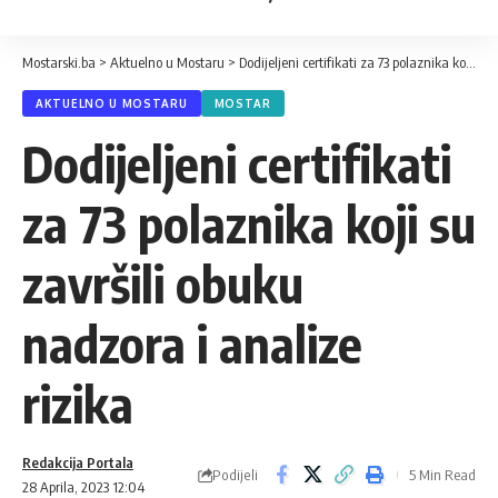
Mostarski.ba
>
Aktuelno u Mostaru
>
Dodijeljeni certifikati za 73 polaznika koji su završili obuku nadzora i analize rizika
AKTUELNO U MOSTARU
MOSTAR
Dodijeljeni certifikati
za 73 polaznika koji su
završili obuku
nadzora i analize
rizika
Redakcija Portala
Podijeli
5 Min Read
28 Aprila, 2023 12:04