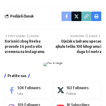
Podijeli članak
PRETHODNI ČLANAK
NAREDNI ČLANAK
Korisnici zbog Reelsa
Dječak u Jadranu upecao
provode 24 posto više
ajkulu tešku 100 kilograma i
vremena na Instagramu
dugu tri metra
Pratite nas
50K
Followers
163
Followers
Like
Follow
109
Followers
1K
Subscribers