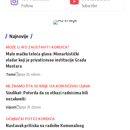
Follow
Subscribe
Najnovije
MOŽE LI IKO ZAUSTAVITI KORDIĆA?
Malo mačku teleća glava: Monarhistički
vladar koji je privatizovao institucije Grada
Mostara
Teme
prije 2h 43min
NE ZNAMO ŠTA SE KRIJE IZA KORIDĆEVIH IZJAVA
Sindikat: Potvrda da su otkazi radnicima bili
nezakoniti
Vijesti
prije 7h 25min
OČAJNIČKI POTEZ KORDIĆA
Nastavak pritiska na radnike Komunalnog