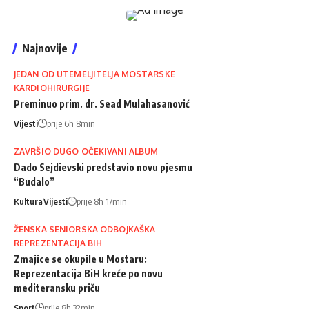
Najnovije
JEDAN OD UTEMELJITELJA MOSTARSKE
KARDIOHIRURGIJE
Preminuo prim. dr. Sead Mulahasanović
Vijesti
prije 6h 8min
ZAVRŠIO DUGO OČEKIVANI ALBUM
Dado Sejdievski predstavio novu pjesmu
“Budalo”
Kultura
Vijesti
prije 8h 17min
ŽENSKA SENIORSKA ODBOJKAŠKA
REPREZENTACIJA BIH
Zmajice se okupile u Mostaru:
Reprezentacija BiH kreće po novu
mediteransku priču
Sport
prije 8h 32min