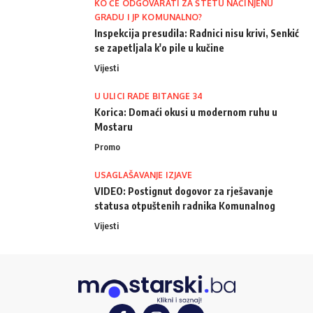
KO ĆE ODGOVARATI ZA ŠTETU NAČINJENU
GRADU I JP KOMUNALNO?
Inspekcija presudila: Radnici nisu krivi, Senkić
se zapetljala k'o pile u kučine
Vijesti
U ULICI RADE BITANGE 34
Korica: Domaći okusi u modernom ruhu u
Mostaru
Promo
USAGLAŠAVANJE IZJAVE
VIDEO: Postignut dogovor za rješavanje
statusa otpuštenih radnika Komunalnog
Vijesti