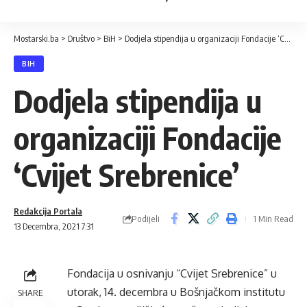
Mostarski.ba
>
Društvo
>
BiH
>
Dodjela stipendija u organizaciji Fondacije ‘Cvijet Srebrenice’
BIH
Dodjela stipendija u
organizaciji Fondacije
‘Cvijet Srebrenice’
Redakcija Portala
Podijeli
1 Min Read
13 Decembra, 2021 7:31
Fondacija u osnivanju “Cvijet Srebrenice” u
utorak, 14. decembra u Bošnjačkom institutu
SHARE