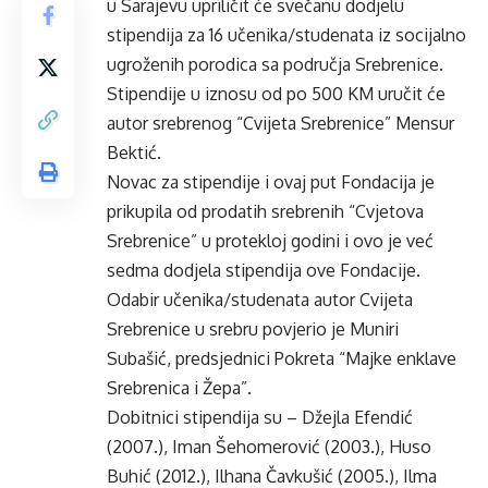
u Sarajevu upriličit će svečanu dodjelu
stipendija za 16 učenika/studenata iz socijalno
ugroženih porodica sa područja Srebrenice.
Stipendije u iznosu od po 500 KM uručit će
autor srebrenog “Cvijeta Srebrenice” Mensur
Bektić.
Novac za stipendije i ovaj put Fondacija je
prikupila od prodatih srebrenih “Cvjetova
Srebrenice” u protekloj godini i ovo je već
sedma dodjela stipendija ove Fondacije.
Odabir učenika/studenata autor Cvijeta
Srebrenice u srebru povjerio je Muniri
Subašić, predsjednici Pokreta “Majke enklave
Srebrenica i Žepa”.
Dobitnici stipendija su – Džejla Efendić
(2007.), Iman Šehomerović (2003.), Huso
Buhić (2012.), Ilhana Čavkušić (2005.), Ilma