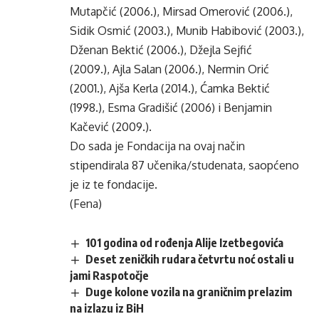
Mutapčić (2006.), Mirsad Omerović (2006.),
Sidik Osmić (2003.), Munib Habibović (2003.),
Dženan Bektić (2006.), Džejla Sejfić
(2009.), Ajla Salan (2006.), Nermin Orić
(2001.), Ajša Kerla (2014.), Ćamka Bektić
(1998.), Esma Gradišić (2006) i Benjamin
Kačević (2009.).
Do sada je Fondacija na ovaj način
stipendirala 87 učenika/studenata, saopćeno
je iz te fondacije.
(Fena)
101 godina od rođenja Alije Izetbegovića
Deset zeničkih rudara četvrtu noć ostali u
jami Raspotočje
Duge kolone vozila na graničnim prelazim
na izlazu iz BiH