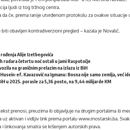
ija ljudi iz tog tržnog centra.
la da će, prema ranije utvrđenom protokolu za ovakve situacije 
biti obavljen kontradiverzioni pregled – kazala je Novalić.
 rođenja Alije Izetbegovića
h rudara četvrtu noć ostali u jami Raspotočje
ozila na graničnim prelazim na izlazu iz BiH
Husein-ef. Kavazović na Igmanu: Bosna nije samo zemlja, već idej
 BiH u 2025. porasle za 5,36 posto, na 9,44 milijarde KM
tekst prenosi, preuzima ili objavljuje na drugim portalima ili m
 uz aktivan i vidljiv link prema portalu
www.mostarski.ba
. Sva
 i linkovanja smatra se kršenjem autorskih prava.