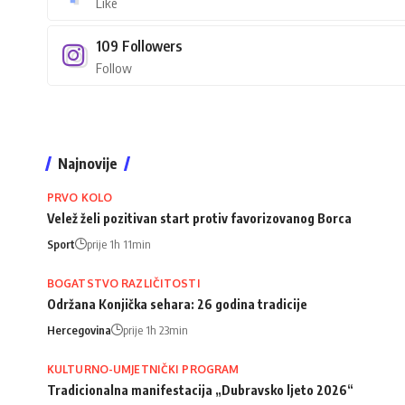
Like
109
Followers
Follow
Najnovije
PRVO KOLO
Velež želi pozitivan start protiv favorizovanog Borca
Sport
prije 1h 11min
BOGATSTVO RAZLIČITOSTI
Održana Konjička sehara: 26 godina tradicije
Hercegovina
prije 1h 23min
KULTURNO-UMJETNIČKI PROGRAM
Tradicionalna manifestacija „Dubravsko ljeto 2026“