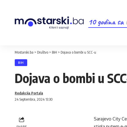
10 godina sa
Mostarski.ba
>
Društvo
>
BiH
>
Dojava o bombi u SCC-u
BIH
Dojava o bombi u SCC
Redakcija Portala
24 Septembra, 2024 13:30
Sarajevo City Ce
stigla putem e-m
SHARE