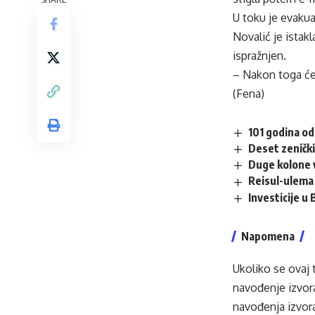
U toku je evakuac
Novalić je istak
ispražnjen.
– Nakon toga će 
(Fena)
101 godina od
Deset zenički
Duge kolone v
Reisul-ulema 
Investicije u
Napomena
Ukoliko se ovaj 
navođenje izvora
navođenja izvora