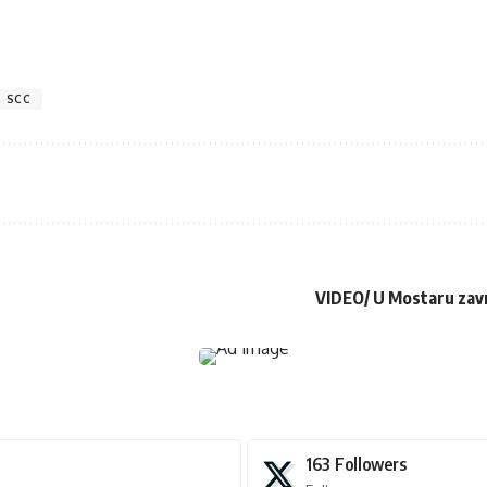
SCC
VIDEO/ U Mostaru zavr
163
Followers