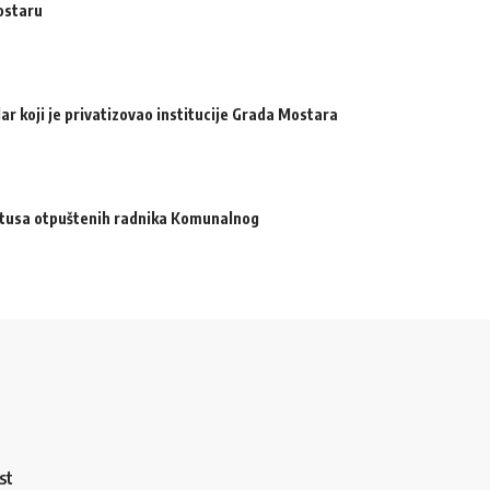
ostaru
ar koji je privatizovao institucije Grada Mostara
atusa otpuštenih radnika Komunalnog
st