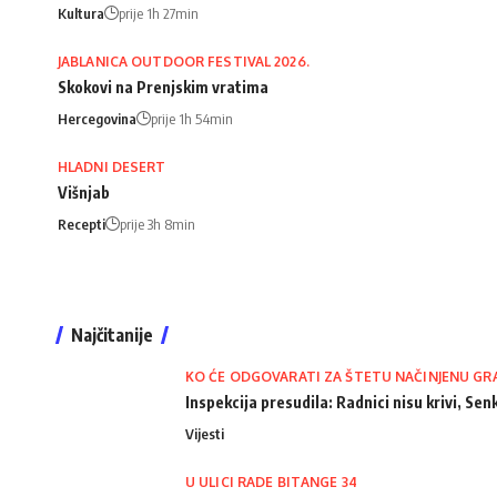
Kultura
prije 1h 27min
JABLANICA OUTDOOR FESTIVAL 2026.
Skokovi na Prenjskim vratima
Hercegovina
prije 1h 54min
HLADNI DESERT
Višnjab
Recepti
prije 3h 8min
Najčitanije
KO ĆE ODGOVARATI ZA ŠTETU NAČINJENU GR
Inspekcija presudila: Radnici nisu krivi, Senk
Vijesti
U ULICI RADE BITANGE 34