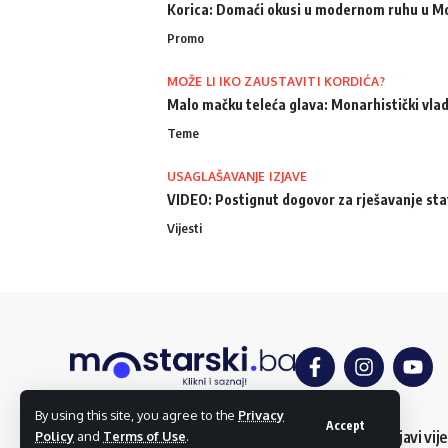
Korica: Domaći okusi u modernom ruhu u M
Promo
MOŽE LI IKO ZAUSTAVITI KORDIĆA?
Malo mačku teleća glava: Monarhistički vlad
Teme
USAGLAŠAVANJE IZJAVE
VIDEO: Postignut dogovor za rješavanje st
Vijesti
By using this site, you agree to the
Privacy
Accept
O nama
Impressum
Uslovi korištenja
Kontakt
Dojavi vije
Policy
and
Terms of Use
.