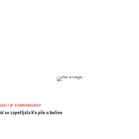
ADU I JP KOMUNALNO?
ić se zapetljala k'o pile u kučine