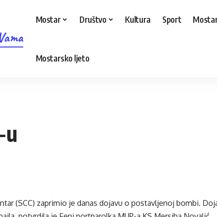
Mostar
Društvo
Kultura
Sport
Mostar
 Vama
Mostarsko ljeto
-u
ntar (SCC) zaprimio je danas dojavu o postavljenoj bombi. Doja
aila, potvrdila je Feni portparolka MUP-a KS Mersiha Novalić.