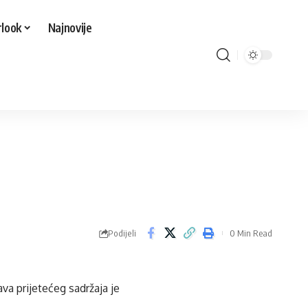
look
Najnovije
Podijeli
0 Min Read
va prijetećeg sadržaja je