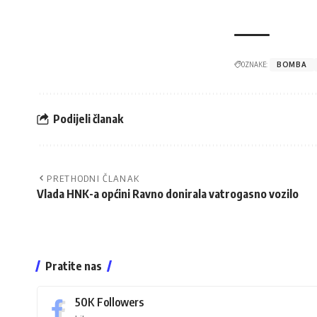
OZNAKE:
BOMBA
Podijeli članak
PRETHODNI ČLANAK
Vlada HNK-a općini Ravno donirala vatrogasno vozilo
Pratite nas
50K
Followers