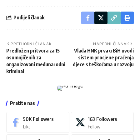
Podijeli članak
PRETHODNI ČLANAK
NAREDNI ČLANAK
Predložen pritvora za 15
Vlada HNK prva u BiH uvodi
osumnjičenih za
sistem procjene praćenja
organizovani međunarodni
djece s teškoćama u razvoju
kriminal
Pratite nas
50K
Followers
163
Followers
Like
Follow