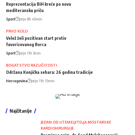
Reprezentacija BiH kreće po novu
mediteransku priču
Sport
prije 8h 45min
PRVO KOLO
Velež želi pozitivan start protiv
favorizovanog Borca
Sport
prije 11h 3min
BOGATSTVO RAZLIČITOSTI
Održana Konjička sehara: 26 godina tradicije
Hercegovina
prije 11h 15min
Najčitanije
JEDAN OD UTEMELJITELJA MOSTARSKE
KARDIOHIRURGIJE