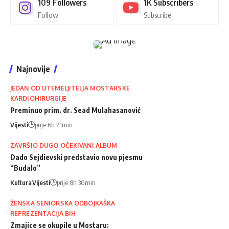
109
Followers
1K
Subscribers
Follow
Subscribe
Najnovije
JEDAN OD UTEMELJITELJA MOSTARSKE
KARDIOHIRURGIJE
Preminuo prim. dr. Sead Mulahasanović
Vijesti
prije 6h 21min
ZAVRŠIO DUGO OČEKIVANI ALBUM
Dado Sejdievski predstavio novu pjesmu
“Budalo”
Kultura
Vijesti
prije 8h 30min
ŽENSKA SENIORSKA ODBOJKAŠKA
REPREZENTACIJA BIH
Zmajice se okupile u Mostaru: