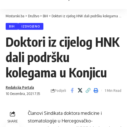
Mostarski.ba
>
Društvo
>
BiH
>
Doktori iz cijelog HNK dali podršku kolegama u Konjicu
BIH
IZDVOJENO
Doktori iz cijelog HNK
dali podršku
kolegama u Konjicu
Redakcija Portala
Podijeli
1 Min Read
10 Decembra, 2021 7:35
Članovi Sindikata doktora medicine i
stomatologije u Hercegovačko-
SHARE