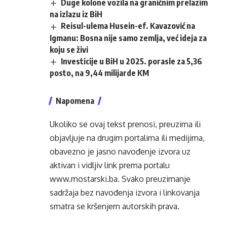
Duge kolone vozila na graničnim prelazim
na izlazu iz BiH
Reisul-ulema Husein-ef. Kavazović na
Igmanu: Bosna nije samo zemlja, već ideja za
koju se živi
Investicije u BiH u 2025. porasle za 5,36
posto, na 9,44 milijarde KM
Napomena
Ukoliko se ovaj tekst prenosi, preuzima ili
objavljuje na drugim portalima ili medijima,
obavezno je jasno navođenje izvora uz
aktivan i vidljiv link prema portalu
www.mostarski.ba
. Svako preuzimanje
sadržaja bez navođenja izvora i linkovanja
smatra se kršenjem autorskih prava.