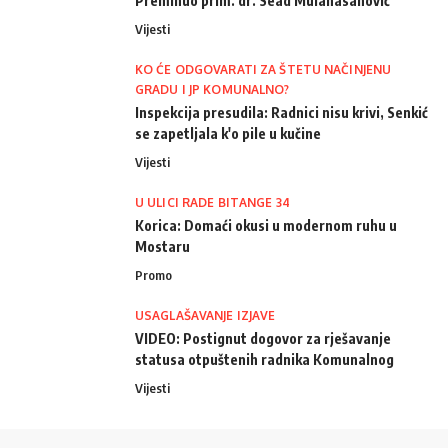
Preminuo prim. dr. Sead Mulahasanović
Vijesti
KO ĆE ODGOVARATI ZA ŠTETU NAČINJENU
GRADU I JP KOMUNALNO?
Inspekcija presudila: Radnici nisu krivi, Senkić
se zapetljala k'o pile u kučine
Vijesti
U ULICI RADE BITANGE 34
Korica: Domaći okusi u modernom ruhu u
Mostaru
Promo
USAGLAŠAVANJE IZJAVE
VIDEO: Postignut dogovor za rješavanje
statusa otpuštenih radnika Komunalnog
Vijesti