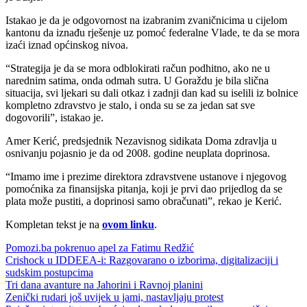
Istakao je da je odgovornost na izabranim zvaničnicima u cijelom
kantonu da iznađu rješenje uz pomoć federalne Vlade, te da se mora
izaći iznad općinskog nivoa.
“Strategija je da se mora odblokirati račun podhitno, ako ne u
narednim satima, onda odmah sutra. U Goraždu je bila slična
situacija, svi ljekari su dali otkaz i zadnji dan kad su iselili iz bolnice
kompletno zdravstvo je stalo, i onda su se za jedan sat sve
dogovorili”, istakao je.
Amer Kerić, predsjednik Nezavisnog sidikata Doma zdravlja u
osnivanju pojasnio je da od 2008. godine neuplata doprinosa.
“Imamo ime i prezime direktora zdravstvene ustanove i njegovog
pomoćnika za finansijska pitanja, koji je prvi dao prijedlog da se
plata može pustiti, a doprinosi samo obračunati”, rekao je Kerić.
Kompletan tekst je na
ovom linku
.
Pomozi.ba pokrenuo apel za Fatimu Redžić
Crishock u IDDEEA-i: Razgovarano o izborima, digitalizaciji i
sudskim postupcima
Tri dana avanture na Jahorini i Ravnoj planini
Zenički rudari još uvijek u jami, nastavljaju protest