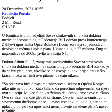
20 Decembra, 2021 10:55
Redakcija Portala
Podijeli
2 Min Read
SHARE
U Konjicu je u ponedjeljak Savez strukovnih sindikata doktora
medicine i stomatologije Federacije BiH održao press konferenciju.
Zahtjevi uposlenika Opće Bolnice i Doma zdravlja su jednostavni:
deblokada računa i uplata plata. Ukupan dug je 22 miliona. Dug se
nagomilava od 2008., javlja televizija N1.
Doktor Admir Suljić, zamjernik predsjednika Saveza strukovnih
sindikata doktora medicine i stomatologije Federacije BiH istakao je
da će biti prinuđeni, ukoliko se ne usvoje njihovi prijedlozi i u što
kraćem roku ne riješi ovo pitanje, da daju otkaze.
“Sa otkazima biće devastiran zdravstveni sektor u Općini Konjic i
niko nije na dobitku. Zato želimo da poručimo odgovornim da riješe
ovu situaciju. Mi kao Sindikat želimo da učestvujemo i ovo riješimo.
Ovo se više ne može gledati sa strane. Ovo je nešto nezamislivo u
savremenim društvima da se u javnoj ustanovi toliko dug period ne
uplaćuju porezi i da uposlenici nemaju svoje zarađene plate”, naveo
je Suljić.