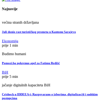
Najnovije
većina stranih državljana
Juli donio rast turističkog prometa u Kantonu Sarajevo
Ekonomija
prije 1 min
Budimo humani
Pomozi.ba pokrenuo apel za Fatimu Redžić
BiH
prije 5 min
jačanje digitalnih kapaciteta BiH
Crishock u IDDEEA-i: Razgovarano o izborima, digitalizaciji i sudskim
postupcima