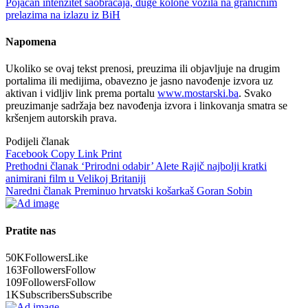
Pojačan intenzitet saobraćaja, duge kolone vozila na graničnim
prelazima na izlazu iz BiH
Napomena
Ukoliko se ovaj tekst prenosi, preuzima ili objavljuje na drugim
portalima ili medijima, obavezno je jasno navođenje izvora uz
aktivan i vidljiv link prema portalu
www.mostarski.ba
. Svako
preuzimanje sadržaja bez navođenja izvora i linkovanja smatra se
kršenjem autorskih prava.
Podijeli članak
Facebook
Copy Link
Print
Prethodni članak
‘Prirodni odabir’ Alete Rajič najbolji kratki
animirani film u Velikoj Britaniji
Naredni članak
Preminuo hrvatski košarkaš Goran Sobin
Pratite nas
50K
Followers
Like
163
Followers
Follow
109
Followers
Follow
1K
Subscribers
Subscribe