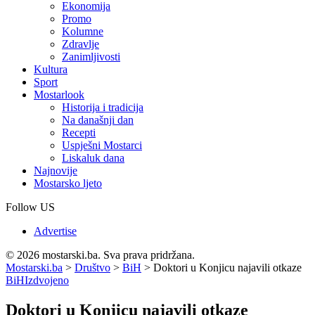
Ekonomija
Promo
Kolumne
Zdravlje
Zanimljivosti
Kultura
Sport
Mostarlook
Historija i tradicija
Na današnji dan
Recepti
Uspješni Mostarci
Liskaluk dana
Najnovije
Mostarsko ljeto
Follow US
Advertise
© 2026 mostarski.ba. Sva prava pridržana.
Mostarski.ba
>
Društvo
>
BiH
>
Doktori u Konjicu najavili otkaze
BiH
Izdvojeno
Doktori u Konjicu najavili otkaze