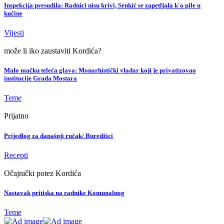
Inspekcija presudila: Radnici nisu krivi, Senkić se zapetljala k'o pile u
kučine
Vijesti
može li iko zaustaviti Kordića?
Malo mačku teleća glava: Monarhistički vladar koji je privatizovao
institucije Grada Mostara
Teme
Prijatno
Prijedlog za današnji ručak/ Buredžici
Recepti
Očajnički potez Kordića
Nastavak pritiska na radnike Komunalnog
Teme