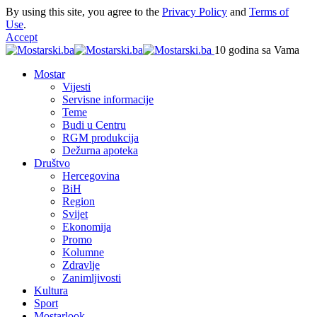
By using this site, you agree to the
Privacy Policy
and
Terms of
Use
.
Accept
10 godina sa Vama
Mostar
Vijesti
Servisne informacije
Teme
Budi u Centru
RGM produkcija
Dežurna apoteka
Društvo
Hercegovina
BiH
Region
Svijet
Ekonomija
Promo
Kolumne
Zdravlje
Zanimljivosti
Kultura
Sport
Mostarlook