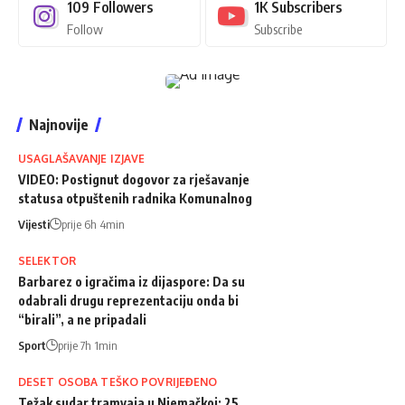
109
Followers
1K
Subscribers
Follow
Subscribe
Najnovije
USAGLAŠAVANJE IZJAVE
VIDEO: Postignut dogovor za rješavanje
statusa otpuštenih radnika Komunalnog
Vijesti
prije 6h 4min
SELEKTOR
Barbarez o igračima iz dijaspore: Da su
odabrali drugu reprezentaciju onda bi
“birali”, a ne pripadali
Sport
prije 7h 1min
DESET OSOBA TEŠKO POVRIJEĐENO
Težak sudar tramvaja u Njemačkoj: 25