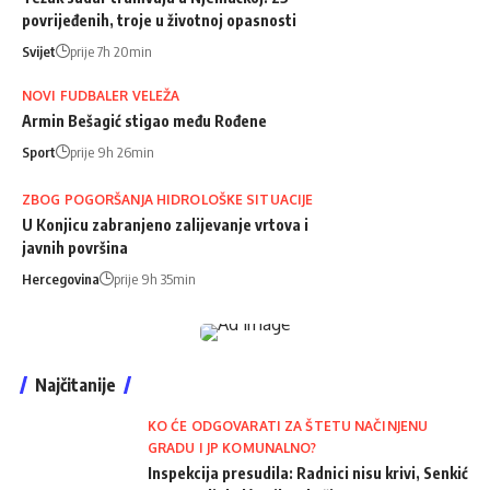
povrijeđenih, troje u životnoj opasnosti
Svijet
prije 7h 20min
NOVI FUDBALER VELEŽA
Armin Bešagić stigao među Rođene
Sport
prije 9h 26min
ZBOG POGORŠANJA HIDROLOŠKE SITUACIJE
U Konjicu zabranjeno zalijevanje vrtova i
javnih površina
Hercegovina
prije 9h 35min
Najčitanije
KO ĆE ODGOVARATI ZA ŠTETU NAČINJENU
GRADU I JP KOMUNALNO?
Inspekcija presudila: Radnici nisu krivi, Senkić