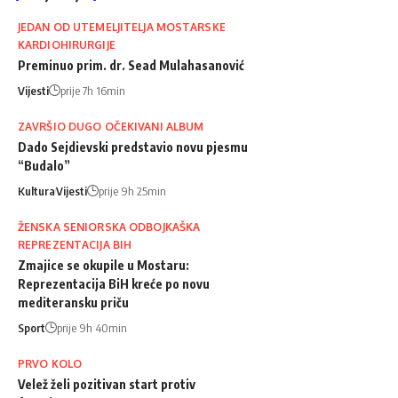
JEDAN OD UTEMELJITELJA MOSTARSKE
KARDIOHIRURGIJE
Preminuo prim. dr. Sead Mulahasanović
Vijesti
prije 7h 16min
ZAVRŠIO DUGO OČEKIVANI ALBUM
Dado Sejdievski predstavio novu pjesmu
“Budalo”
Kultura
Vijesti
prije 9h 25min
ŽENSKA SENIORSKA ODBOJKAŠKA
REPREZENTACIJA BIH
Zmajice se okupile u Mostaru:
Reprezentacija BiH kreće po novu
mediteransku priču
Sport
prije 9h 40min
PRVO KOLO
Velež želi pozitivan start protiv