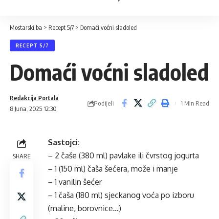
Mostarski.ba
>
Recept 5/7
>
Domaći voćni sladoled
RECEPT 5/7
Domaći voćni sladoled
Redakcija Portala
Podijeli
1 Min Read
8 Juna, 2025 12:30
Sastojci:
– 2 čaše (380 ml) pavlake ili čvrstog jogurta
SHARE
– 1 (150 ml) čaša šećera, može i manje
– 1 vanilin šećer
– 1 čaša (180 ml) sjeckanog voća po izboru
(maline, borovnice…)