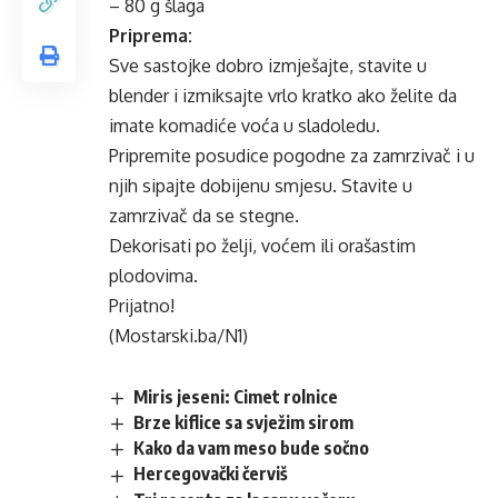
– 80 g šlaga
Priprema:
Sve sastojke dobro izmješajte, stavite u
blender i izmiksajte vrlo kratko ako želite da
imate komadiće voća u sladoledu.
Pripremite posudice pogodne za zamrzivač i u
njih sipajte dobijenu smjesu. Stavite u
zamrzivač da se stegne.
Dekorisati po želji, voćem ili orašastim
plodovima.
Prijatno!
(Mostarski.ba/N1)
Miris jeseni: Cimet rolnice
Brze kiflice sa svježim sirom
Kako da vam meso bude sočno
Hercegovački červiš