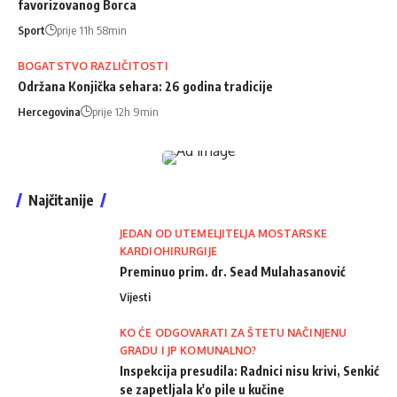
favorizovanog Borca
Sport
prije 11h 58min
BOGATSTVO RAZLIČITOSTI
Održana Konjička sehara: 26 godina tradicije
Hercegovina
prije 12h 9min
Najčitanije
JEDAN OD UTEMELJITELJA MOSTARSKE
KARDIOHIRURGIJE
Preminuo prim. dr. Sead Mulahasanović
Vijesti
KO ĆE ODGOVARATI ZA ŠTETU NAČINJENU
GRADU I JP KOMUNALNO?
Inspekcija presudila: Radnici nisu krivi, Senkić
se zapetljala k'o pile u kučine