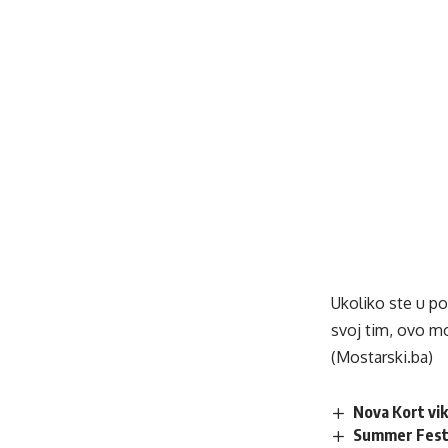
Ukoliko ste u po
svoj tim, ovo mož
(Mostarski.ba)
Nova Kort vike
Summer Fest V