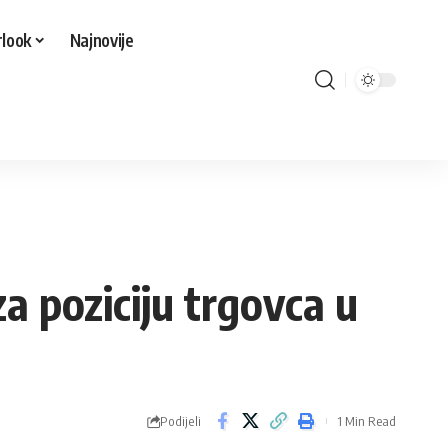
look
Najnovije
 poziciju trgovca u
Podijeli
1 Min Read