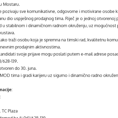
 u Mostaru.
e pozivaju sve komunikativne, odgovorne i motivirane osobe k
tanu dio uspješnog prodajnog tima. Riječ je o jednoj otvorenoj p
 rad u stabilnom i dinamičnom radnom okruženju, uz mogućnost 
skustava.
o traži osobu koja je spremna na timski rad, kvalitetnu komun
nevnim prodajnim aktivnostima.
andidati svoje prijave mogu poslati putem e-mail adrese posao
1/628-139.
otvoren do 30. juna.
OD tima i gradi karijeru uz sigurno i dinamično radno okruženje
macije
:
c
, TC Plaza
domod.ba ili 061/628-139