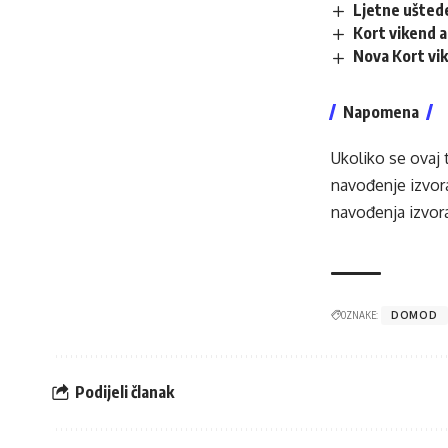
Ljetne ušted
Kort vikend a
Nova Kort vik
Napomena
Ukoliko se ovaj 
navođenje izvora
navođenja izvora
OZNAKE:
DOMOD
Podijeli članak