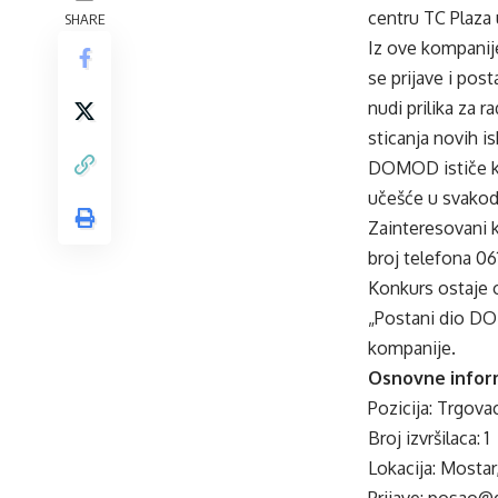
centru TC Plaza
SHARE
Iz ove kompanij
se prijave i pos
nudi prilika za
sticanja novih i
DOMOD ističe kak
učešće u svakod
Zainteresovani k
broj telefona 06
Konkurs ostaje 
„Postani dio DOM
kompanije.
Osnovne infor
Pozicija: Trgova
Broj izvršilaca: 1
Lokacija: Mostar
Prijave: posao@