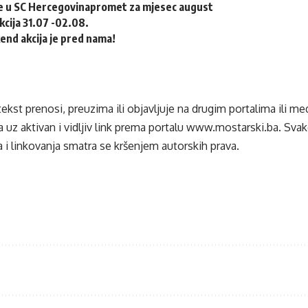
e u SC Hercegovinapromet za mjesec august
kcija 31.07 -02.08.
end akcija je pred nama!
tekst prenosi, preuzima ili objavljuje na drugim portalima ili m
 uz aktivan i vidljiv link prema portalu
www.mostarski.ba
. Sva
 i linkovanja smatra se kršenjem autorskih prava.