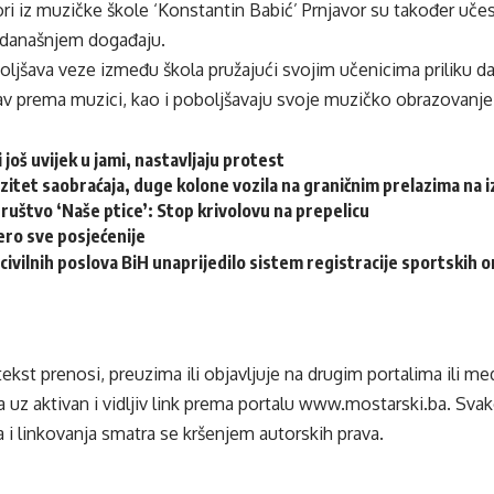
ori iz muzičke škole ‘Konstantin Babić’ Prnjavor su također uč
u današnjem događaju.
oljšava veze između škola pružajući svojim učenicima priliku d
bav prema muzici, kao i poboljšavaju svoje muzičko obrazovanje
 još uvijek u jami, nastavljaju protest
zitet saobraćaja, duge kolone vozila na graničnim prelazima na iz
ruštvo ‘Naše ptice’: Stop krivolovu na prepelicu
ero sve posjećenije
civilnih poslova BiH unaprijedilo sistem registracije sportskih o
tekst prenosi, preuzima ili objavljuje na drugim portalima ili m
 uz aktivan i vidljiv link prema portalu
www.mostarski.ba
. Sva
 i linkovanja smatra se kršenjem autorskih prava.