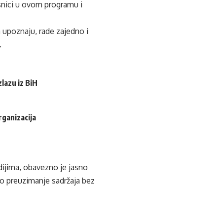
esnici u ovom programu i
a upoznaju, rade zajedno i
.
lazu iz BiH
rganizacija
edijima, obavezno je jasno
ko preuzimanje sadržaja bez