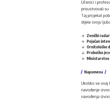
Učenici i profes
prisustvovali s
Taj projekat pob
dijele svoju lju
Zenički rudari
Pojačan inten
Ornitološko d
Prokoško jez
Ministarstvo 
Napomena
Ukoliko se ovaj 
navođenje izvora
navođenja izvora