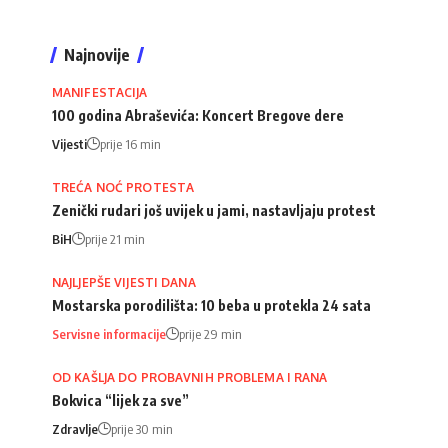
Najnovije
MANIFESTACIJA
100 godina Abraševića: Koncert Bregove dere
Vijesti
prije 16 min
TREĆA NOĆ PROTESTA
Zenički rudari još uvijek u jami, nastavljaju protest
BiH
prije 21 min
NAJLJEPŠE VIJESTI DANA
Mostarska porodilišta: 10 beba u protekla 24 sata
Servisne informacije
prije 29 min
OD KAŠLJA DO PROBAVNIH PROBLEMA I RANA
Bokvica “lijek za sve”
Zdravlje
prije 30 min