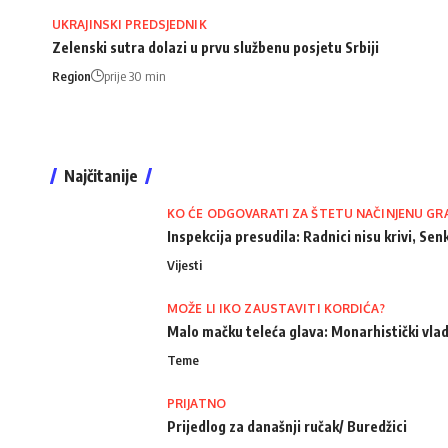
UKRAJINSKI PREDSJEDNIK
Zelenski sutra dolazi u prvu službenu posjetu Srbiji
Region
prije 30 min
Najčitanije
KO ĆE ODGOVARATI ZA ŠTETU NAČINJENU GR
Inspekcija presudila: Radnici nisu krivi, Senk
Vijesti
MOŽE LI IKO ZAUSTAVITI KORDIĆA?
Malo mačku teleća glava: Monarhistički vlad
Teme
PRIJATNO
Prijedlog za današnji ručak/ Buredžici