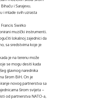
 Bihaću i Sarajevu.
u i mlade svih uzrasta
 Francis Swirko
donirani muzički instrumenti.
gućiti lokalnoj zajednici da
no, sa sredstvima koje je
 kada je na terenu može
 koje se mogu desiti kada
ašeg glavnog narednika
ama širom BiH. On je
miranje novog partnerstva sa
zajednicama širom svijeta –
risti od partnerstva NATO-a,