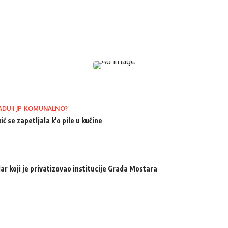
ADU I JP KOMUNALNO?
ić se zapetljala k'o pile u kučine
ar koji je privatizovao institucije Grada Mostara