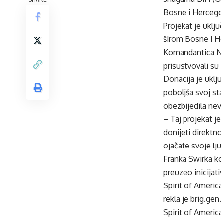
Bosne i Hercegovi
Projekat je uklj
širom Bosne i H
Komandantica NA
prisustvovali su
Donacija je uklj
poboljša svoj st
obezbijedila nev
– Taj projekat 
donijeti direktn
ojačate svoje lj
Franka Swirka ko
preuzeo inicijat
Spirit of Americ
rekla je brig.ge
Spirit of Americ