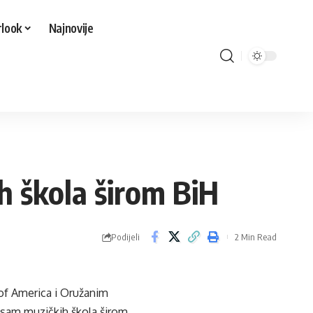
look
Najnovije
h škola širom BiH
Podijeli
2 Min Read
of America i Oružanim
osam muzičkih škola širom