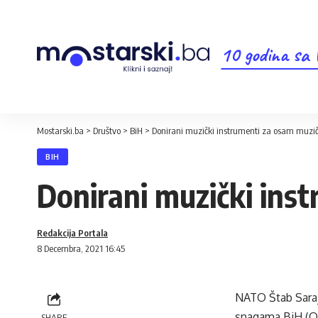
10 godina sa
Mostarski.ba
>
Društvo
>
BiH
>
Donirani muzički instrumenti za osam muzič
BIH
Donirani muzički ins
Redakcija Portala
8 Decembra, 2021 16:45
NATO Štab Saraj
snagama BiH (OS
SHARE