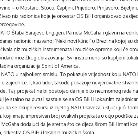
ne – u Mostaru, Stocu, Čapljini, Prijedoru, Prnjavoru, Bijeljini,
učivao niz radionica koje je orkestar OS BiH organizovao za djec
ercegovine.
TO Štaba Sarajevo brig.gen. Pamela McGaha i glavni narednik
 danas radionici nazvanoj ‘Neki novi klinci’ u Brezi na kojoj su 
učivala niz muzičkih instrumenata i muzičke opreme koji će omo
andard muzičkog obrazovanja. Svi instrumenti su kupljeni lokal
ladina organizacija Spirit of America.
je NATO u najboljem smislu. To pokazuje vrijednost koju NATO
o u zajednice. I, kao lider, takođe pokazuje nevjerovatne stvari
ude. Taj projekat ne bi postojao da nije bilo neumornog rada n
ji je stalno na putu i sastaje se sa OS BiH i lokalnim zajednic
ivu da se okupe resursi iz cijelog NATO saveza, uključujući for
a, koji imaju impresivan broj ovakvih projekata u cilju podrške 
n. McGaha dodajući da je sretna što će djeca širom BiH imati ko
a, orkestra OS BiH i lokalnih muzičkih škola.