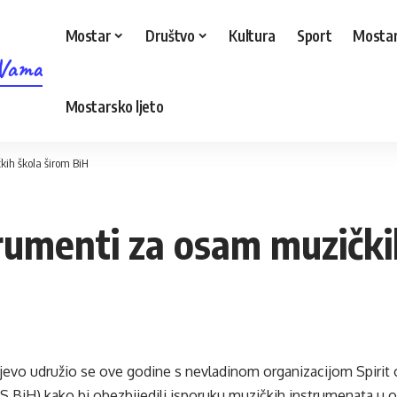
Mostar
Društvo
Kultura
Sport
Mostar
 Vama
Mostarsko ljeto
kih škola širom BiH
trumenti za osam muzički
evo udružio se ove godine s nevladinom organizacijom Spirit 
 BiH) kako bi obezbijedili isporuku muzičkih instrumenata u 