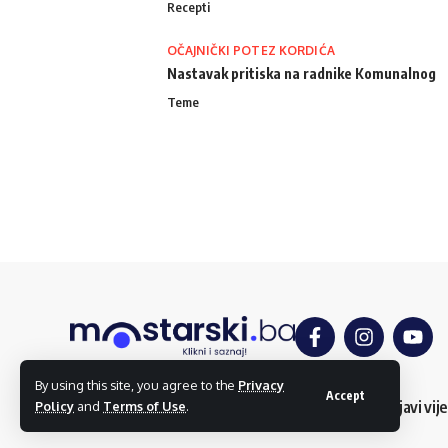
Recepti
OČAJNIČKI POTEZ KORDIĆA
Nastavak pritiska na radnike Komunalnog
Teme
By using this site, you agree to the
Privacy
Accept
O nama
Impressum
Uslovi korištenja
Kontakt
Dojavi vije
Policy
and
Terms of Use
.