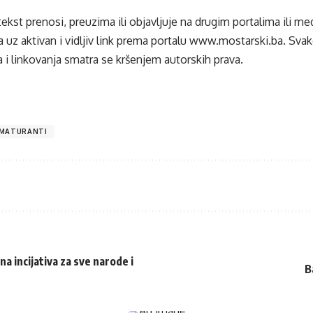
tekst prenosi, preuzima ili objavljuje na drugim portalima ili m
 uz aktivan i vidljiv link prema portalu
www.mostarski.ba
. Sva
 i linkovanja smatra se kršenjem autorskih prava.
MATURANTI
a incijativa za sve narode i
B