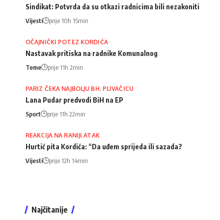
Sindikat: Potvrda da su otkazi radnicima bili nezakoniti
Vijesti
prije 10h 15min
OČAJNIČKI POTEZ KORDIĆA
Nastavak pritiska na radnike Komunalnog
Teme
prije 11h 2min
PARIZ ČEKA NAJBOLJU BH. PLIVAČICU
Lana Pudar predvodi BiH na EP
Sport
prije 11h 22min
REAKCIJA NA RANIJI ATAK
Hurtić pita Kordića: “Da uđem sprijeda ili sazada?
Vijesti
prije 12h 14min
Najčitanije