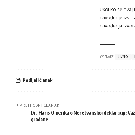
Ukoliko se ovaj 
navođenje izvora
navođenja izvora
OZNAKE:
LIVNO
Podijeli članak
PRETHODNI ČLANAK
Dr. Haris Omerika o Neretvanskoj deklaraciji: Važn
građane