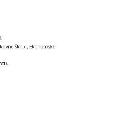
i.
trukovne škole, Ekonomske
otu.