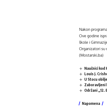
Nakon programa 
Ove godine ispra
škole i Gimnazij
Organizatori su 
(Mostarski.ba)
Naučnici kod
Louis J. Crish
U Stocu obilj
Zaboravljeni 
Održani „12. 
Napomena