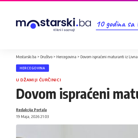
10 godina sa
Mostarski.ba
>
Društvo
>
Hercegovina
>
Dovom ispraćeni maturanti iz Livna
HERCEGOVINA
U DŽAMIJI ĆURČINICI
Dovom ispraćeni matu
Redakcija Portala
19 Maja, 2026 21:03