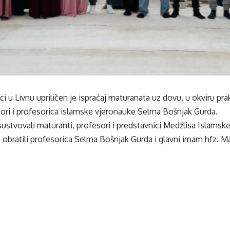
ci u Livnu upriličen je ispraćaj maturanata uz dovu, u okviru pra
ori i profesorica islamske vjeronauke Selma Bošnjak Gurda.
ustvovali maturanti, profesori i predstavnici Medžlisa Islamske
 obratili profesorica Selma Bošnjak Gurda i glavni imam hfz. Ma