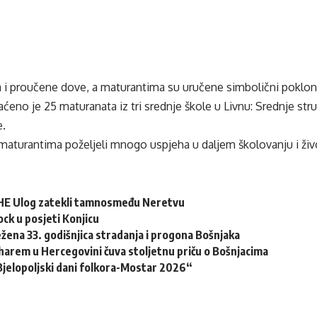
i proučene dove, a maturantima su uručene simbolični poklon
ćeno je 25 maturanata iz tri srednje škole u Livnu: Srednje s
e.
maturantima poželjeli mnogo uspjeha u daljem školovanju i živ
 HE Ulog zatekli tamnosmeđu Neretvu
ock u posjeti Konjicu
ežena 33. godišnjica stradanja i progona Bošnjaka
harem u Hercegovini čuva stoljetnu priču o Bošnjacima
Bjelopoljski dani folkora-Mostar 2026“