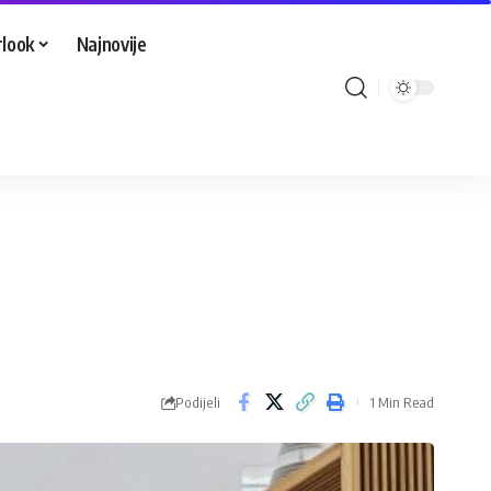
look
Najnovije
Podijeli
1 Min Read