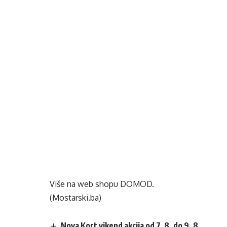
Više na web shopu
DOMOD
.
(Mostarski.ba)
Nova Kort vikend akcija od 7. 8. do 9. 8.