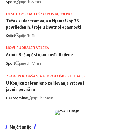
Sport
prije 3h 22min
DESET OSOBA TEŠKO POVRIJEĐENO
Težak sudar tramvaja u Njemačkoj: 25
povrijeđenih, troje u životnoj opasnosti
Svijet
prije 3h 41min
NOVI FUDBALER VELEŽA
Armin Bešagić stigao među Rođene
Sport
prije 5h 47min
ZBOG POGORŠANJA HIDROLOŠKE SITUACIJE
U Konjicu zabranjeno zalijevanje vrtova i
javnih površina
Hercegovina
prije 5h 55min
Najčitanije