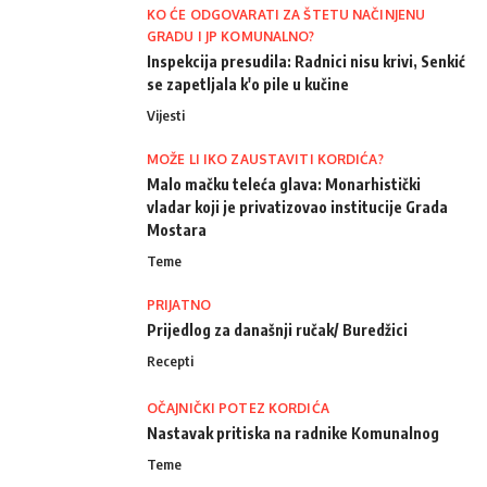
KO ĆE ODGOVARATI ZA ŠTETU NAČINJENU
GRADU I JP KOMUNALNO?
Inspekcija presudila: Radnici nisu krivi, Senkić
se zapetljala k'o pile u kučine
Vijesti
MOŽE LI IKO ZAUSTAVITI KORDIĆA?
Malo mačku teleća glava: Monarhistički
vladar koji je privatizovao institucije Grada
Mostara
Teme
PRIJATNO
Prijedlog za današnji ručak/ Buredžici
Recepti
OČAJNIČKI POTEZ KORDIĆA
Nastavak pritiska na radnike Komunalnog
Teme