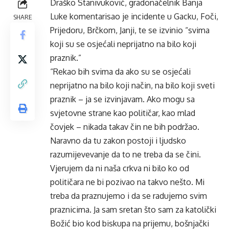
Draško Stanivuković, gradonačelnik Banja
Luke komentarisao je incidente u Gacku, Foči,
SHARE
Prijedoru, Brčkom, Janji, te se izvinio “svima
koji su se osjećali neprijatno na bilo koji
praznik.”
“Rekao bih svima da ako su se osjećali
neprijatno na bilo koji način, na bilo koji sveti
praznik – ja se izvinjavam. Ako mogu sa
svjetovne strane kao političar, kao mlad
čovjek – nikada takav čin ne bih podržao.
Naravno da tu zakon postoji i ljudsko
razumijevevanje da to ne treba da se čini.
Vjerujem da ni naša crkva ni bilo ko od
političara ne bi pozivao na takvo nešto. Mi
treba da praznujemo i da se radujemo svim
praznicima. Ja sam sretan što sam za katolički
Božić bio kod biskupa na prijemu, bošnjački