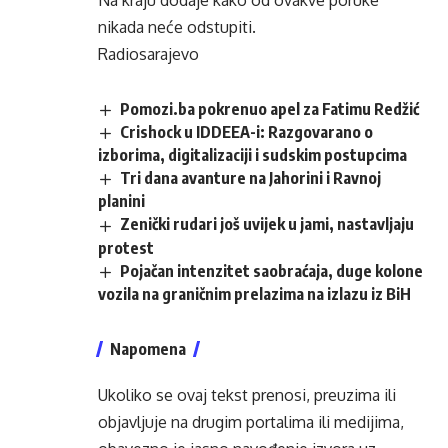
Na kraju dodaje kako od ovakve poruke
nikada neće odstupiti.
Radiosarajevo
Pomozi.ba pokrenuo apel za Fatimu Redžić
Crishock u IDDEEA-i: Razgovarano o
izborima, digitalizaciji i sudskim postupcima
Tri dana avanture na Jahorini i Ravnoj
planini
Zenički rudari još uvijek u jami, nastavljaju
protest
Pojačan intenzitet saobraćaja, duge kolone
vozila na graničnim prelazima na izlazu iz BiH
Napomena
Ukoliko se ovaj tekst prenosi, preuzima ili
objavljuje na drugim portalima ili medijima,