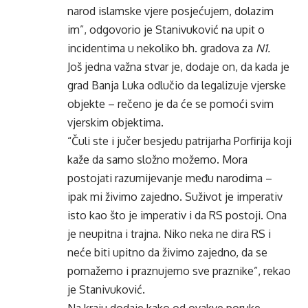
narod islamske vjere posjećujem, dolazim
im”, odgovorio je Stanivuković na upit o
incidentima u nekoliko bh. gradova za
N1
.
Još jedna važna stvar je, dodaje on, da kada je
grad Banja Luka odlučio da legalizuje vjerske
objekte – rečeno je da će se pomoći svim
vjerskim objektima.
“Čuli ste i jučer besjedu patrijarha Porfirija koji
kaže da samo složno možemo. Mora
postojati razumijevanje među narodima –
ipak mi živimo zajedno. Suživot je imperativ
isto kao što je imperativ i da RS postoji. Ona
je neupitna i trajna. Niko neka ne dira RS i
neće biti upitno da živimo zajedno, da se
pomažemo i praznujemo sve praznike”, rekao
je Stanivuković.