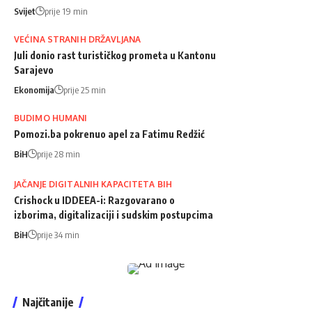
Svijet
prije 19 min
VEĆINA STRANIH DRŽAVLJANA
Juli donio rast turističkog prometa u Kantonu
Sarajevo
Ekonomija
prije 25 min
BUDIMO HUMANI
Pomozi.ba pokrenuo apel za Fatimu Redžić
BiH
prije 28 min
JAČANJE DIGITALNIH KAPACITETA BIH
Crishock u IDDEEA-i: Razgovarano o
izborima, digitalizaciji i sudskim postupcima
BiH
prije 34 min
Najčitanije