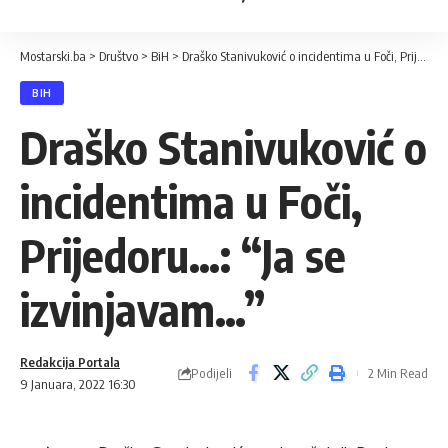
Mostarski.ba
>
Društvo
>
BiH
>
Draško Stanivuković o incidentima u Foči, Prijedoru…: “Ja se izvinjavam…”
BIH
Draško Stanivuković o
incidentima u Foči,
Prijedoru…: “Ja se
izvinjavam…”
Redakcija Portala
Podijeli
2 Min Read
9 Januara, 2022 16:30