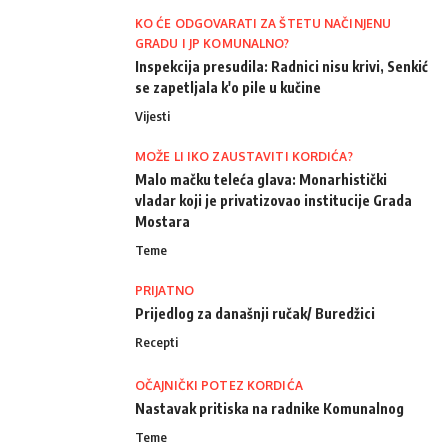
KO ĆE ODGOVARATI ZA ŠTETU NAČINJENU
GRADU I JP KOMUNALNO?
Inspekcija presudila: Radnici nisu krivi, Senkić
se zapetljala k'o pile u kučine
Vijesti
MOŽE LI IKO ZAUSTAVITI KORDIĆA?
Malo mačku teleća glava: Monarhistički
vladar koji je privatizovao institucije Grada
Mostara
Teme
PRIJATNO
Prijedlog za današnji ručak/ Buredžici
Recepti
OČAJNIČKI POTEZ KORDIĆA
Nastavak pritiska na radnike Komunalnog
Teme