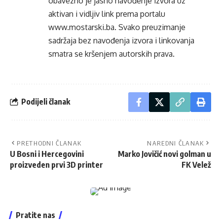
obavezno je jasno navođenje izvora uz
aktivan i vidljiv link prema portalu
www.mostarski.ba
. Svako preuzimanje
sadržaja bez navođenja izvora i linkovanja
smatra se kršenjem autorskih prava.
Podijeli članak
PRETHODNI ČLANAK
NAREDNI ČLANAK
U Bosni i Hercegovini
Marko Jovičić novi golman u
proizveden prvi 3D printer
FK Velež
Pratite nas