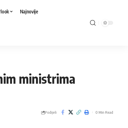
look
Najnovije
nim ministrima
Podijeli
0 Min Read