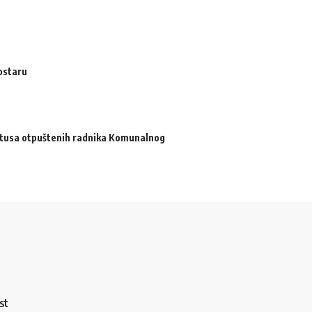
ostaru
atusa otpuštenih radnika Komunalnog
st