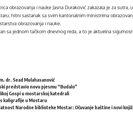
rica obrazovanja i nauke Jasna Duraković zakazala je za sutra, u
staru, hitni sastanak sa svim kantonalnim ministrima obrazovanja
starstva obrazovanja i nauke.
van sa jednom tačkom dnevnog reda, a to je aktuelna sigurnosn
m. dr. Sead Mulahasanović
ski predstavio novu pjesmu “Budalo”
ikoj Gospi u mostarskoj katedrali
s kaligrafije u Mostaru
latnost Narodne biblioteke Mostar: Očuvanje baštine i novi knjiž