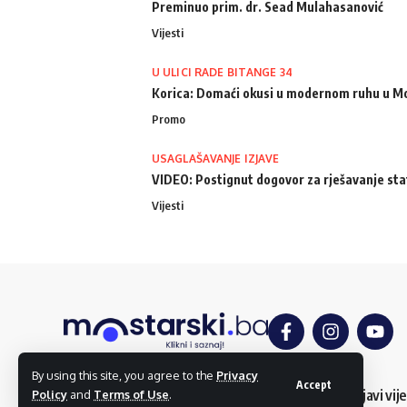
Preminuo prim. dr. Sead Mulahasanović
Vijesti
U ULICI RADE BITANGE 34
Korica: Domaći okusi u modernom ruhu u M
Promo
USAGLAŠAVANJE IZJAVE
VIDEO: Postignut dogovor za rješavanje st
Vijesti
By using this site, you agree to the
Privacy
Accept
O nama
Impressum
Uslovi korištenja
Kontakt
Dojavi vije
Policy
and
Terms of Use
.