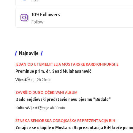
Like
109
Followers
Follow
Najnovije
JEDAN OD UTEMELJITELJA MOSTARSKE KARDIOHIRURGIJE
Preminuo prim. dr. Sead Mulahasanović
Vijesti
prije 2h 21min
ZAVRŠIO DUGO OČEKIVANI ALBUM
Dado Sejdievski predstavio novu pjesmu “Budalo”
Kultura
Vijesti
prije 4h 30min
ŽENSKA SENIORSKA ODBOJKAŠKA REPREZENTACIJA BIH
Zmajice se okupile u Mostaru: Reprezentacija BiH kreće po n