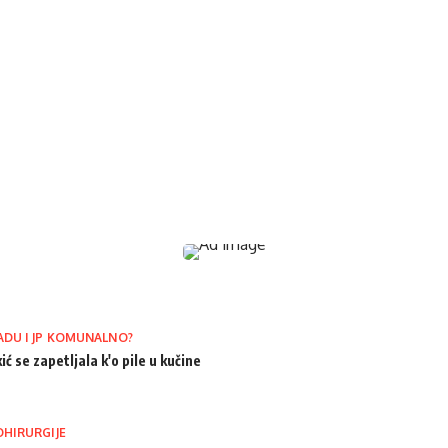
ADU I JP KOMUNALNO?
ić se zapetljala k'o pile u kučine
OHIRURGIJE