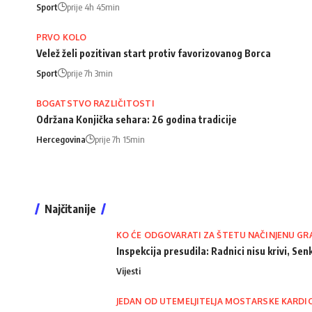
Sport
prije 4h 45min
PRVO KOLO
Velež želi pozitivan start protiv favorizovanog Borca
Sport
prije 7h 3min
BOGATSTVO RAZLIČITOSTI
Održana Konjička sehara: 26 godina tradicije
Hercegovina
prije 7h 15min
Najčitanije
KO ĆE ODGOVARATI ZA ŠTETU NAČINJENU GR
Inspekcija presudila: Radnici nisu krivi, Senk
Vijesti
JEDAN OD UTEMELJITELJA MOSTARSKE KARDI