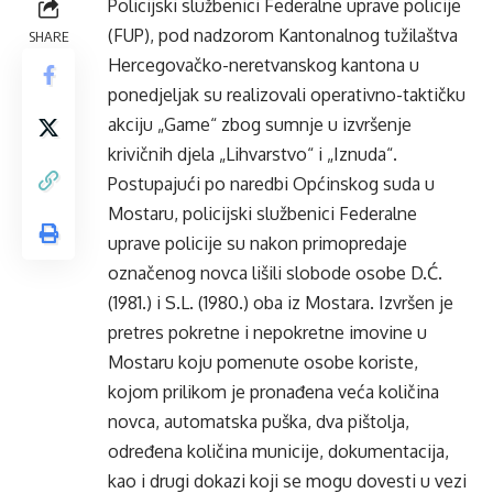
Policijski službenici Federalne uprave policije
(FUP), pod nadzorom Kantonalnog tužilaštva
SHARE
Hercegovačko-neretvanskog kantona u
ponedjeljak su realizovali operativno-taktičku
akciju „Game“ zbog sumnje u izvršenje
krivičnih djela „Lihvarstvo“ i „Iznuda“.
Postupajući po naredbi Općinskog suda u
Mostaru, policijski službenici Federalne
uprave policije su nakon primopredaje
označenog novca lišili slobode osobe D.Ć.
(1981.) i S.L. (1980.) oba iz Mostara. Izvršen je
pretres pokretne i nepokretne imovine u
Mostaru koju pomenute osobe koriste,
kojom prilikom je pronađena veća količina
novca, automatska puška, dva pištolja,
određena količina municije, dokumentacija,
kao i drugi dokazi koji se mogu dovesti u vezi