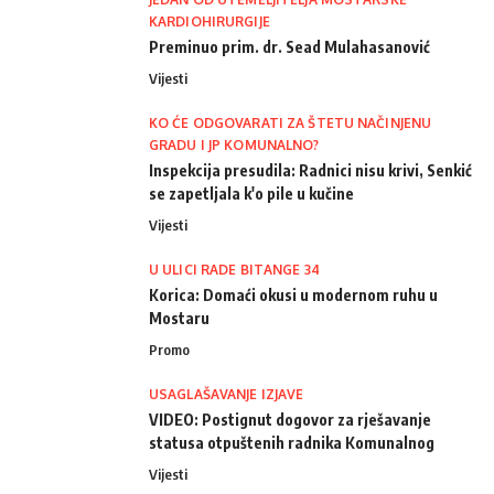
KARDIOHIRURGIJE
Preminuo prim. dr. Sead Mulahasanović
Vijesti
KO ĆE ODGOVARATI ZA ŠTETU NAČINJENU
GRADU I JP KOMUNALNO?
Inspekcija presudila: Radnici nisu krivi, Senkić
se zapetljala k'o pile u kučine
Vijesti
U ULICI RADE BITANGE 34
Korica: Domaći okusi u modernom ruhu u
Mostaru
Promo
USAGLAŠAVANJE IZJAVE
VIDEO: Postignut dogovor za rješavanje
statusa otpuštenih radnika Komunalnog
Vijesti