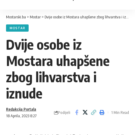
Mostarski.ba
>
Mostar
>
Dvije osobe iz Mostara uhapšene zbog lihvarstva i iznude
MOSTAR
Dvije osobe iz
Mostara uhapšene
zbog lihvarstva i
iznude
Redakcija Portala
Podijeli
1 Min Read
18 Aprila, 2023 8:27