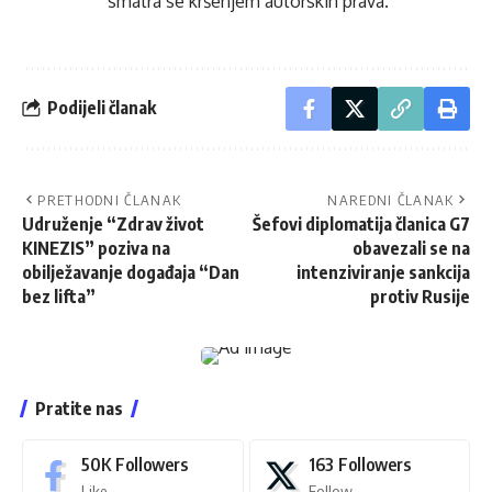
smatra se kršenjem autorskih prava.
Podijeli članak
PRETHODNI ČLANAK
NAREDNI ČLANAK
Udruženje “Zdrav život
Šefovi diplomatija članica G7
KINEZIS” poziva na
obavezali se na
obilježavanje događaja “Dan
intenziviranje sankcija
bez lifta”
protiv Rusije
Pratite nas
50K
Followers
163
Followers
Like
Follow