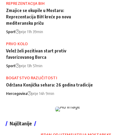
REPREZENTACIJA BIH
Zmajice se okupile u Mostaru:
Reprezentacija BiH kreće po novu
mediteransku priču
Sport
prije 11h 39min
PRVO KOLO
Velež želi pozitivan start protiv
favorizovanog Borca
Sport
prije 13h 57min
BOGATSTVO RAZLIČITOSTI
Održana Konjička sehara: 26 godina tradicije
Hercegovina
prije 14h 9min
Najčitanije
JEDAN OD UTEMELJITELJA MOSTARSKE