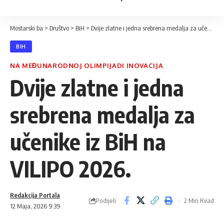
Mostarski.ba
>
Društvo
>
BiH
>
Dvije zlatne i jedna srebrena medalja za učenike iz BiH na VILIPO 2026.
BIH
NA MEĐUNARODNOJ OLIMPIJADI INOVACIJA
Dvije zlatne i jedna
srebrena medalja za
učenike iz BiH na
VILIPO 2026.
Redakcija Portala
Podijeli
2 Min Read
12 Maja, 2026 9:39