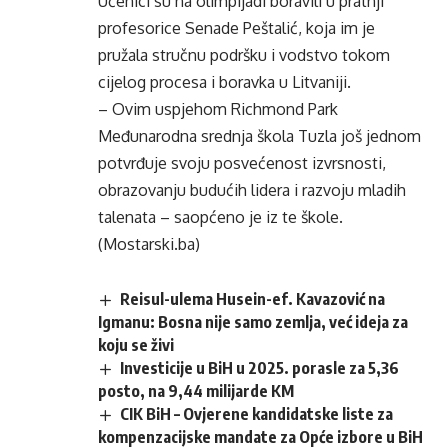
Učenici su na olimpijadi boravili u pratnji
profesorice Senade Peštalić, koja im je
pružala stručnu podršku i vodstvo tokom
cijelog procesa i boravka u Litvaniji.
– Ovim uspjehom Richmond Park
Međunarodna srednja škola Tuzla još jednom
potvrđuje svoju posvećenost izvrsnosti,
obrazovanju budućih lidera i razvoju mladih
talenata – saopćeno je iz te škole.
(Mostarski.ba)
Reisul-ulema Husein-ef. Kavazović na
Igmanu: Bosna nije samo zemlja, već ideja za
koju se živi
Investicije u BiH u 2025. porasle za 5,36
posto, na 9,44 milijarde KM
CIK BiH – Ovjerene kandidatske liste za
kompenzacijske mandate za Opće izbore u BiH