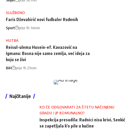
SLUŽBENO
Faris Dževahirić novi fudbaler Rođenih
Sport
prije 1h 14min
HUTBA
Reisul-ulema Husein-ef. Kavazović na
Igmanu: Bosna nije samo zemlja, već ideja za
koju se živi
BiH
prije 1h 21min
Najčitanije
KO ĆE ODGOVARATI ZA ŠTETU NAČINJENU
GRADU I JP KOMUNALNO?
Inspekcija presudila: Radnici nisu krivi, Senkić
se zapetljala k'o pile u kučine