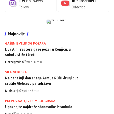
109
Followers
1K
Subscribers
Follow
Subscribe
Najnovije
GAŠENJE VELIKOG POŽARA
Dva Air Tractora gase požar u Konjicu, u
subotu stiže i treći
Hercegovina
prije 36 min
SILA NEBESKA
Na današnji dan snage Armije RBiH drugi put
srušile Abdićevu paradržavu
Iz historije
prije 45 min
PREPOZNATLJIVI SIMBOL GRADA
Upoznajte najdraže stanovnike Istanbula
Svijet
prije 56 min