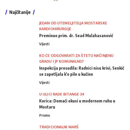
Najčitanije
JEDAN OD UTEMELJITELJA MOSTARSKE
KARDIOHIRURGIJE
Preminuo prim. dr. Sead Mulahasanović
Vijesti
KO ĆE ODGOVARATI ZA ŠTETU NAČINJENU
GRADU I JP KOMUNALNO?
Inspekcija presudila: Radnici nisu krivi, Senkić
se zapetljala k'o pile u kučine
Vijesti
U ULICI RADE BITANGE 34
Korica: Domaći okusi u modernom ruhu u
Mostaru
Promo
TRADICIONALNI MARŠ