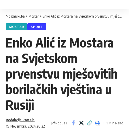
Mostarski.ba
>
Mostar
>
Enko Alić iz Mostara na Svjetskom prvenstvu mješovitih borilačkih vještina u Rusiji
MOSTAR
SPORT
Enko Alić iz Mostara
na Svjetskom
prvenstvu mješovitih
borilačkih vještina u
Rusiji
Redakcija Portala
Podijeli
1 Min Read
19 Novembra, 2024 20:22