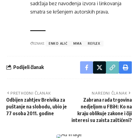
sadržaja bez navođenja izvora i linkovanja
smatra se kršenjem autorskih prava.
OZNAKE:
ENKO ALIĆ
MMA
REFLEX
Podijeli članak
PRETHODNI ČLANAK
NAREDNI ČLANAK
Odbijen zahtjev Breivika za
Zabrana rada trgovina
puštanje na slobodu, ubio je
nedjeljom u FBiH: Ko na
77 osoba 2011. godine
kraju oblikuje zakone i čiji
interesi su zaista zaštićeni?