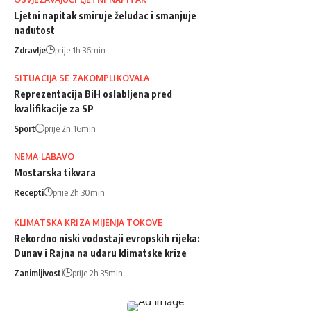
Ljetni napitak smiruje želudac i smanjuje
nadutost
Zdravlje
prije 1h 36min
SITUACIJA SE ZAKOMPLIKOVALA
Reprezentacija BiH oslabljena pred
kvalifikacije za SP
Sport
prije 2h 16min
NEMA LABAVO
Mostarska tikvara
Recepti
prije 2h 30min
KLIMATSKA KRIZA MIJENJA TOKOVE
Rekordno niski vodostaji evropskih rijeka:
Dunav i Rajna na udaru klimatske krize
Zanimljivosti
prije 2h 35min