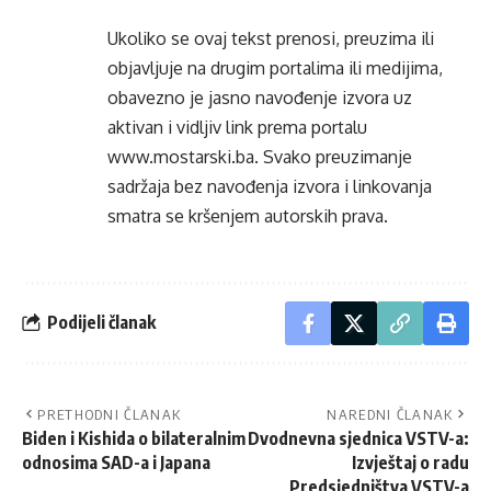
Ukoliko se ovaj tekst prenosi, preuzima ili
objavljuje na drugim portalima ili medijima,
obavezno je jasno navođenje izvora uz
aktivan i vidljiv link prema portalu
www.mostarski.ba
. Svako preuzimanje
sadržaja bez navođenja izvora i linkovanja
smatra se kršenjem autorskih prava.
Podijeli članak
PRETHODNI ČLANAK
NAREDNI ČLANAK
Biden i Kishida o bilateralnim
Dvodnevna sjednica VSTV-a:
odnosima SAD-a i Japana
Izvještaj o radu
Predsjedništva VSTV-a