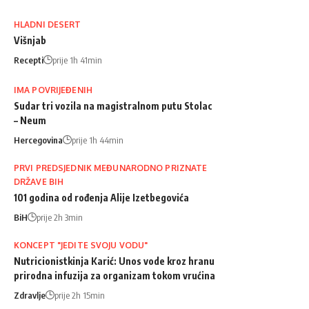
HLADNI DESERT
Višnjab
Recepti
prije 1h 41min
IMA POVRIJEĐENIH
Sudar tri vozila na magistralnom putu Stolac
– Neum
Hercegovina
prije 1h 44min
PRVI PREDSJEDNIK MEĐUNARODNO PRIZNATE
DRŽAVE BIH
101 godina od rođenja Alije Izetbegovića
BiH
prije 2h 3min
KONCEPT "JEDITE SVOJU VODU"
Nutricionistkinja Karić: Unos vode kroz hranu
prirodna infuzija za organizam tokom vrućina
Zdravlje
prije 2h 15min