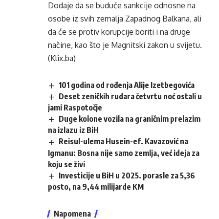
Dodaje da se buduće sankcije odnosne na
osobe iz svih zemalja Zapadnog Balkana, ali
da će se protiv korupcije boriti i na druge
načine, kao što je Magnitski zakon u svijetu.
(Klix.ba)
101 godina od rođenja Alije Izetbegovića
Deset zeničkih rudara četvrtu noć ostali u
jami Raspotočje
Duge kolone vozila na graničnim prelazim
na izlazu iz BiH
Reisul-ulema Husein-ef. Kavazović na
Igmanu: Bosna nije samo zemlja, već ideja za
koju se živi
Investicije u BiH u 2025. porasle za 5,36
posto, na 9,44 milijarde KM
Napomena