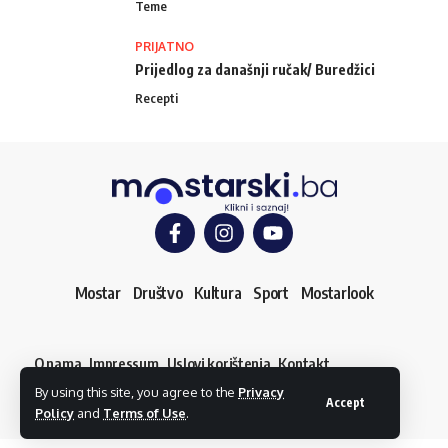
Teme
PRIJATNO
Prijedlog za današnji ručak/ Buredžici
Recepti
Mostar
Društvo
Kultura
Sport
Mostarlook
O nama
Impressum
Uslovi korištenja
Kontakt
Dojavi vijest
By using this site, you agree to the
Privacy
© mostarski.ba. Sva prava pridržana
Accept
Policy
and
Terms of Use
.