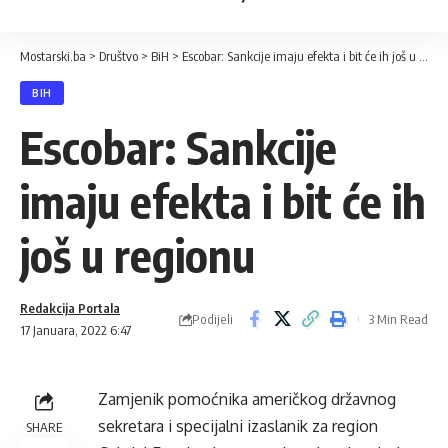
Mostarski.ba
>
Društvo
>
BiH
>
Escobar: Sankcije imaju efekta i bit će ih još u regionu
BIH
Escobar: Sankcije
imaju efekta i bit će ih
još u regionu
Redakcija Portala
Podijeli
3 Min Read
17 Januara, 2022 6:47
Zamjenik pomoćnika američkog državnog
sekretara i specijalni izaslanik za region
SHARE