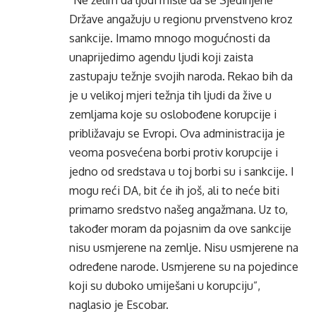
“Ne želim da ljudi misle da se Sjedinjene
Države angažuju u regionu prvenstveno kroz
sankcije. Imamo mnogo mogućnosti da
unaprijedimo agendu ljudi koji zaista
zastupaju težnje svojih naroda. Rekao bih da
je u velikoj mjeri težnja tih ljudi da žive u
zemljama koje su oslobođene korupcije i
približavaju se Evropi. Ova administracija je
veoma posvećena borbi protiv korupcije i
jedno od sredstava u toj borbi su i sankcije. I
mogu reći DA, bit će ih još, ali to neće biti
primarno sredstvo našeg angažmana. Uz to,
također moram da pojasnim da ove sankcije
nisu usmjerene na zemlje. Nisu usmjerene na
određene narode. Usmjerene su na pojedince
koji su duboko umiješani u korupciju”,
naglasio je Escobar.