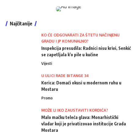
Najčitanije
KO ĆE ODGOVARATI ZA ŠTETU NAČINJENU
GRADU I JP KOMUNALNO?
Inspekcija presudila: Radnici nisu krivi, Senkić
se zapetljala k'o pile u kučine
Vijesti
U ULICI RADE BITANGE 34
Korica: Domaći okusi u modernom ruhu u
Mostaru
Promo
MOŽE LI IKO ZAUSTAVITI KORDIĆA?
Malo mačku teleća glava: Monarhistički
vladar koji je privatizovao institucije Grada
Mostara