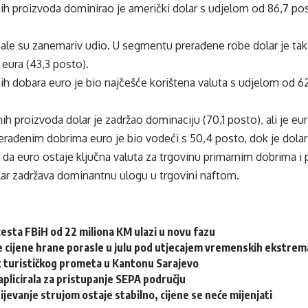
h proizvoda dominirao je američki dolar s udjelom od 86,7 post
ale su zanemariv udio. U segmentu prerađene robe dolar je tako
 eura (43,3 posto).
ih dobara euro je bio najčešće korištena valuta s udjelom od 6
ih proizvoda dolar je zadržao dominaciju (70,1 posto), ali je e
erađenim dobrima euro je bio vodeći s 50,4 posto, dok je dola
da euro ostaje ključna valuta za trgovinu primarnim dobrima i
lar zadržava dominantnu ulogu u trgovini naftom.
esta FBiH od 22 miliona KM ulazi u novu fazu
 cijene hrane porasle u julu pod utjecajem vremenskih ekstrema
st turističkog prometa u Kantonu Sarajevo
aplicirala za pristupanje SEPA području
jevanje strujom ostaje stabilno, cijene se neće mijenjati