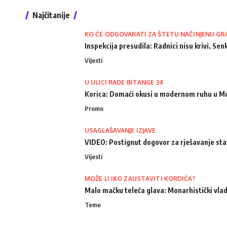
Najčitanije
KO ĆE ODGOVARATI ZA ŠTETU NAČINJENU GR
Inspekcija presudila: Radnici nisu krivi, Senk
Vijesti
U ULICI RADE BITANGE 34
Korica: Domaći okusi u modernom ruhu u M
Promo
USAGLAŠAVANJE IZJAVE
VIDEO: Postignut dogovor za rješavanje st
Vijesti
MOŽE LI IKO ZAUSTAVITI KORDIĆA?
Malo mačku teleća glava: Monarhistički vlad
Teme