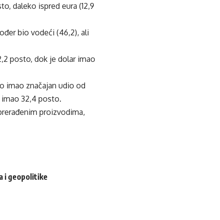
o, daleko ispred eura (12,9
đer bio vodeći (46,2), ali
2,2 posto, dok je dolar imao
uro imao značajan udio od
r imao 32,4 posto.
 prerađenim proizvodima,
 i geopolitike