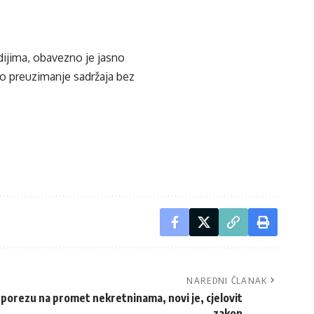
edijima, obavezno je jasno
ko preuzimanje sadržaja bez
NAREDNI ČLANAK
 porezu na promet nekretninama, novi je, cjelovit
zakon