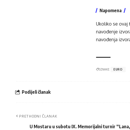
Napomena
Ukoliko se ovaj 
navođenje izvora
navođenja izvora
OZNAKE:
EURO
Podijeli članak
PRETHODNI ČLANAK
U Mostaru u subotu IX. Memorijalni turnir “Lana