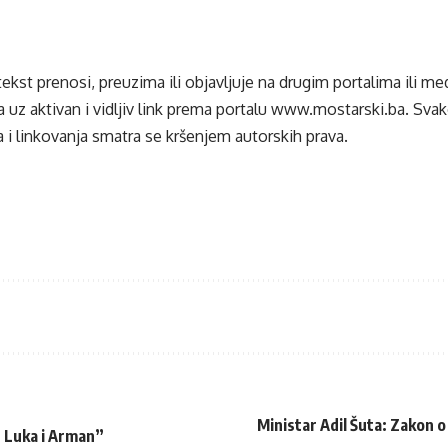
tekst prenosi, preuzima ili objavljuje na drugim portalima ili m
 uz aktivan i vidljiv link prema portalu
www.mostarski.ba
. Sva
 i linkovanja smatra se kršenjem autorskih prava.
Ministar Adil Šuta: Zakon o
, Luka i Arman”