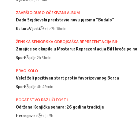
ZAVRŠIO DUGO OČEKIVANI ALBUM
Dado Sejdievski predstavio novu pjesmu “Budalo”
Kultura
Vijesti
prije 2h 16min
ŽENSKA SENIORSKA ODBOJKAŠKA REPREZENTACIJA BIH
Zmajice se okupile u Mostaru: Reprezentacija BiH kreće po n
Sport
prije 2h 31min
PRVO KOLO
Velež želi pozitivan start protiv favorizovanog Borca
Sport
prije 4h 49min
BOGATSTVO RAZLIČITOSTI
Održana Konjička sehara: 26 godina tradicije
Hercegovina
prije 5h