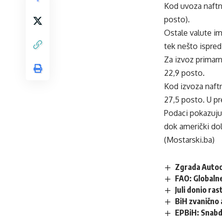
Kod uvoza naftni
posto).
Ostale valute im
tek nešto ispred
Za izvoz primarn
22,9 posto.
Kod izvoza naftn
27,5 posto. U pr
Podaci pokazuju 
dok američki do
(Mostarski.ba)
Zgrada Autoc
FAO: Globalne
Juli donio ra
BiH zvanično 
EPBiH: Snabdi