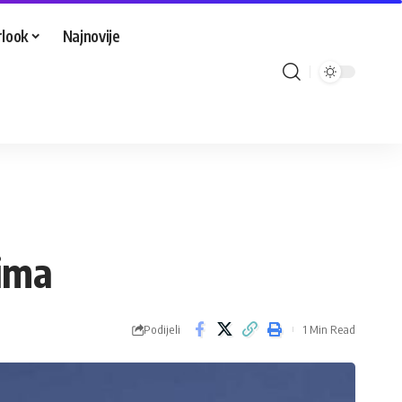
look
Najnovije
rima
Podijeli
1 Min Read