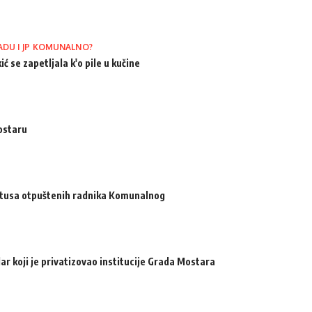
ADU I JP KOMUNALNO?
ić se zapetljala k'o pile u kučine
ostaru
atusa otpuštenih radnika Komunalnog
ar koji je privatizovao institucije Grada Mostara