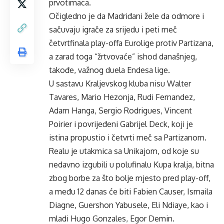
prvotimaca.
Očigledno je da Madriđani žele da odmore i
sačuvaju igrače za srijedu i peti meč
četvrtfinala play-offa Eurolige protiv Partizana,
a zarad toga “žrtvovaće” ishod današnjeg,
takođe, važnog duela Endesa lige.
U sastavu Kraljevskog kluba nisu Walter
Tavares, Mario Hezonja, Rudi Fernandez,
Adam Hanga, Sergio Rodrigues, Vincent
Poirier i povrijeđeni Gabrijel Deck, koji je
istina propustio i četvrti meč sa Partizanom.
Realu je utakmica sa Unikajom, od koje su
nedavno izgubili u polufinalu Kupa kralja, bitna
zbog borbe za što bolje mjesto pred play-off,
a među 12 danas će biti Fabien Causer, Ismaila
Diagne, Guershon Yabusele, Eli Ndiaye, kao i
mladi Hugo Gonzales, Egor Demin.