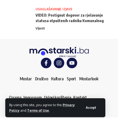
USAGLAŠAVANJE IZJAVE
VIDEO: Postignut dogovor za rješavanje
statusa otpuštenih radnika Komunalnog
Vijesti
Mostar
Društvo
Kultura
Sport
Mostarlook
O nama
Impressum
Uslovi korištenja
Kontakt
Dojavi vijest
By using this site, you agree to the
Privacy
© mostarski.ba. Sva prava pridržana
Accept
Policy
and
Terms of Use
.