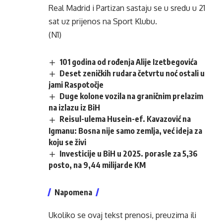
Real Madrid i Partizan sastaju se u sredu u 21
sat uz prijenos na Sport Klubu.
(N1)
101 godina od rođenja Alije Izetbegovića
Deset zeničkih rudara četvrtu noć ostali u
jami Raspotočje
Duge kolone vozila na graničnim prelazim
na izlazu iz BiH
Reisul-ulema Husein-ef. Kavazović na
Igmanu: Bosna nije samo zemlja, već ideja za
koju se živi
Investicije u BiH u 2025. porasle za 5,36
posto, na 9,44 milijarde KM
Napomena
Ukoliko se ovaj tekst prenosi, preuzima ili