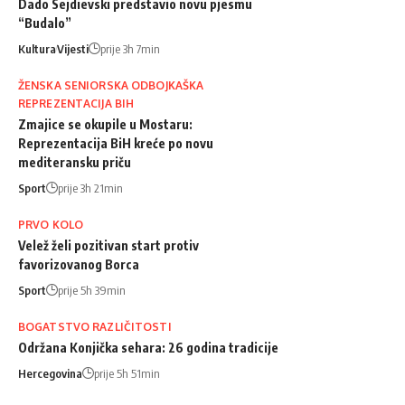
Dado Sejdievski predstavio novu pjesmu
“Budalo”
Kultura
Vijesti
prije 3h 7min
ŽENSKA SENIORSKA ODBOJKAŠKA
REPREZENTACIJA BIH
Zmajice se okupile u Mostaru:
Reprezentacija BiH kreće po novu
mediteransku priču
Sport
prije 3h 21min
PRVO KOLO
Velež želi pozitivan start protiv
favorizovanog Borca
Sport
prije 5h 39min
BOGATSTVO RAZLIČITOSTI
Održana Konjička sehara: 26 godina tradicije
Hercegovina
prije 5h 51min