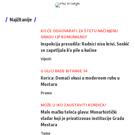
Najčitanije
KO ĆE ODGOVARATI ZA ŠTETU NAČINJENU
GRADU I JP KOMUNALNO?
Inspekcija presudila: Radnici nisu krivi, Senkić
se zapetljala k'o pile u kučine
Vijesti
U ULICI RADE BITANGE 34
Korica: Domaći okusi u modernom ruhu u
Mostaru
Promo
MOŽE LI IKO ZAUSTAVITI KORDIĆA?
Malo mačku teleća glava: Monarhistički
vladar koji je privatizovao institucije Grada
Mostara
Teme