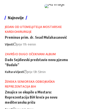
Najnovije
JEDAN OD UTEMELJITELJA MOSTARSKE
KARDIOHIRURGIJE
Preminuo prim. dr. Sead Mulahasanović
Vijesti
prije 11h 44min
ZAVRŠIO DUGO OČEKIVANI ALBUM
Dado Sejdievski predstavio novu pjesmu
“Budalo”
Kultura
Vijesti
prije 13h 53min
ŽENSKA SENIORSKA ODBOJKAŠKA
REPREZENTACIJA BIH
Zmajice se okupile u Mostaru:
Reprezentacija BiH kreće po novu
mediteransku priču