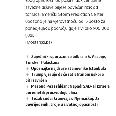
zbog opasnosti od požara, dok centralne
savezne države bilježe povećan rizik od
tornada, američki Storm Prediction Center
upozorio je na vjerovatnoću od 15 posto za
ponedjeljak u području gdje živi oko 900.000
ljudi.
(Mostarski.ba)
Zajednički sporazum o odbrani S. Arabije,
Turske i Pakistana
Upoznajte najdraže stanovnike Istanbula
Trump vjeruje da će rat s Iranom uskoro
biti završen
Masoud Pezeshkian: Napadi SAD-a i Izraela
poremetili proizvodnju plina
Težak sudar tramvaja u Njemačkoj: 25
povrijeđenih, troje u životnoj opasnosti