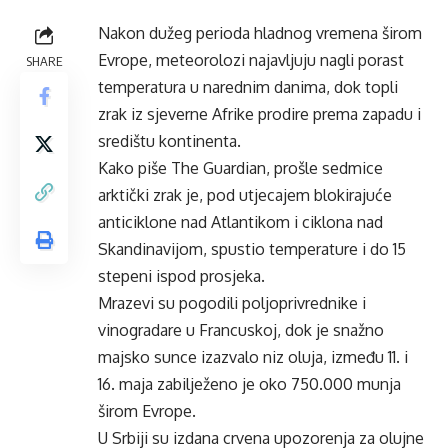
Nakon dužeg perioda hladnog vremena širom
Evrope, meteorolozi najavljuju nagli porast
SHARE
temperatura u narednim danima, dok topli
zrak iz sjeverne Afrike prodire prema zapadu i
središtu kontinenta.
Kako piše The Guardian, prošle sedmice
arktički zrak je, pod utjecajem blokirajuće
anticiklone nad Atlantikom i ciklona nad
Skandinavijom, spustio temperature i do 15
stepeni ispod prosjeka.
Mrazevi su pogodili poljoprivrednike i
vinogradare u Francuskoj, dok je snažno
majsko sunce izazvalo niz oluja, između 11. i
16. maja zabilježeno je oko 750.000 munja
širom Evrope.
U Srbiji su izdana crvena upozorenja za olujne