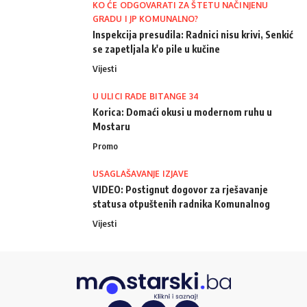
KO ĆE ODGOVARATI ZA ŠTETU NAČINJENU
GRADU I JP KOMUNALNO?
Inspekcija presudila: Radnici nisu krivi, Senkić
se zapetljala k'o pile u kučine
Vijesti
U ULICI RADE BITANGE 34
Korica: Domaći okusi u modernom ruhu u
Mostaru
Promo
USAGLAŠAVANJE IZJAVE
VIDEO: Postignut dogovor za rješavanje
statusa otpuštenih radnika Komunalnog
Vijesti