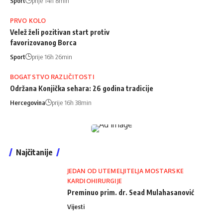
Sport
prije 14h 8min
PRVO KOLO
Velež želi pozitivan start protiv
favorizovanog Borca
Sport
prije 16h 26min
BOGATSTVO RAZLIČITOSTI
Održana Konjička sehara: 26 godina tradicije
Hercegovina
prije 16h 38min
Najčitanije
JEDAN OD UTEMELJITELJA MOSTARSKE
KARDIOHIRURGIJE
Preminuo prim. dr. Sead Mulahasanović
Vijesti