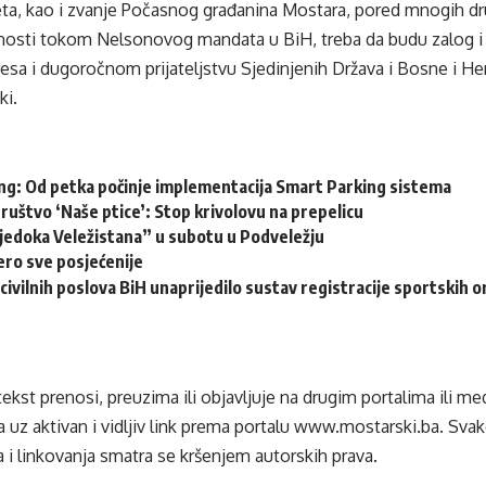
a, kao i zvanje Počasnog građanina Mostara, pored mnogih drug
ivnosti tokom Nelsonovog mandata u BiH, treba da budu zalog 
resa i dugoročnom prijateljstvu Sjedinjenih Država i Bosne i H
ki.
ng: Od petka počinje implementacija Smart Parking sistema
ruštvo ‘Naše ptice’: Stop krivolovu na prepelicu
vjedoka Veležistana” u subotu u Podveležju
ero sve posjećenije
civilnih poslova BiH unaprijedilo sustav registracije sportskih o
tekst prenosi, preuzima ili objavljuje na drugim portalima ili m
 uz aktivan i vidljiv link prema portalu
www.mostarski.ba
. Sva
 i linkovanja smatra se kršenjem autorskih prava.