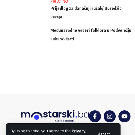
PRIJATNO
Prijedlog za današnji ručak/ Buredžici
Recepti
Međunarodne večeri folklora u Podveležju
Kultura
Vijesti
By using this site, you agree to the
Privacy
Accept