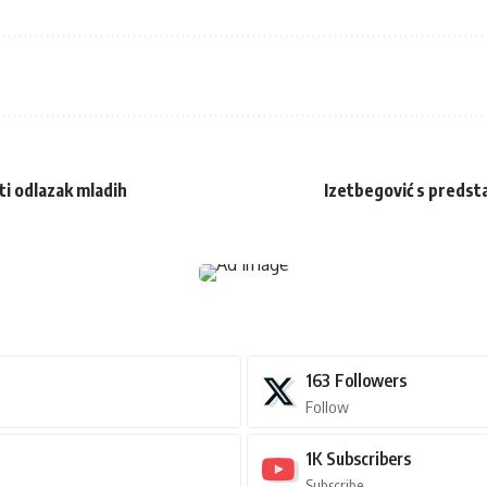
iti odlazak mladih
Izetbegović s predsta
163
Followers
Follow
1K
Subscribers
Subscribe