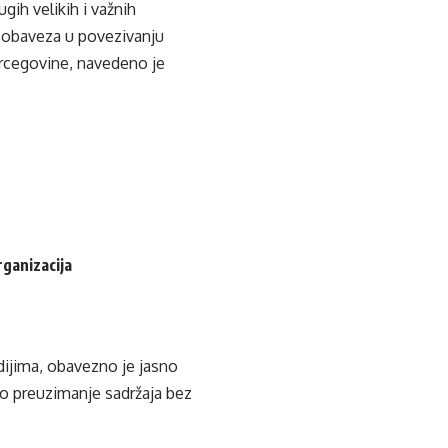
ih velikih i važnih
i obaveza u povezivanju
ercegovine, navedeno je
rganizacija
edijima, obavezno je jasno
ko preuzimanje sadržaja bez