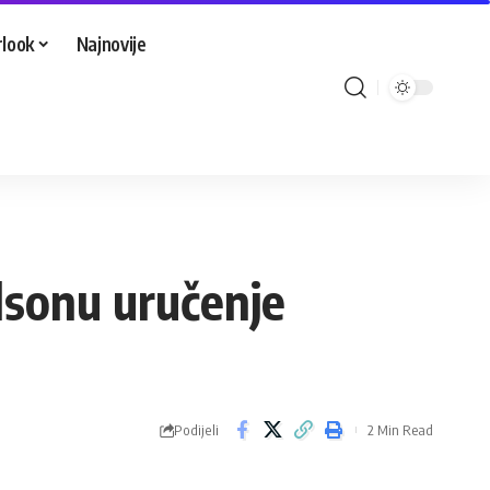
look
Najnovije
lsonu uručenje
Podijeli
2 Min Read