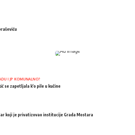
braševiću
ADU I JP KOMUNALNO?
ić se zapetljala k'o pile u kučine
ar koji je privatizovao institucije Grada Mostara