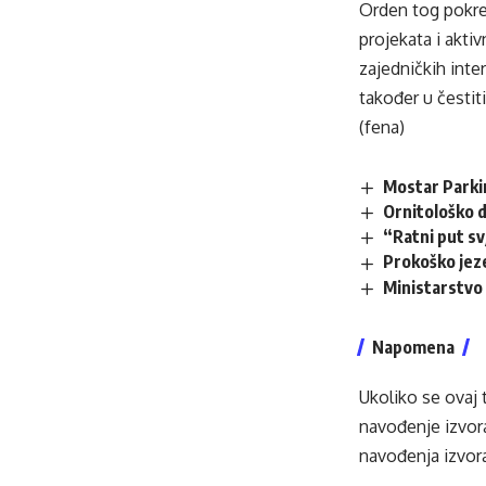
Orden tog pokret
projekata i akt
zajedničkih inte
također u čestiti
(fena)
Mostar Parki
Ornitološko d
“Ratni put s
Prokoško jez
Ministarstvo 
Napomena
Ukoliko se ovaj 
navođenje izvora
navođenja izvora