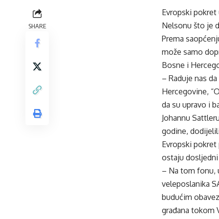
Evropski pokret 
Nelsonu što je d
SHARE
Prema saopćenju 
može samo doprin
Bosne i Hercego
– Raduje nas da 
Hercegovine, “O
da su upravo i 
Johannu Sattler
godine, dodijeli
Evropski pokret 
ostaju dosljedni
– Na tom fonu, 
veleposlanika SA
budućim obaveza
građana tokom V