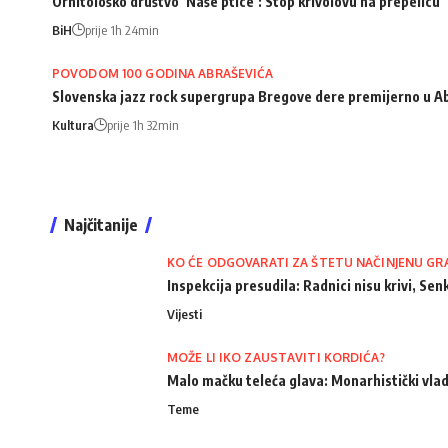
Ornitološko društvo ‘Naše ptice’: Stop krivolovu na prepelicu
BiH
prije 1h 24min
POVODOM 100 GODINA ABRAŠEVIĆA
Slovenska jazz rock supergrupa Bregove dere premijerno u A
Kultura
prije 1h 32min
Najčitanije
KO ĆE ODGOVARATI ZA ŠTETU NAČINJENU GR
Inspekcija presudila: Radnici nisu krivi, Senk
Vijesti
MOŽE LI IKO ZAUSTAVITI KORDIĆA?
Malo mačku teleća glava: Monarhistički vlad
Teme