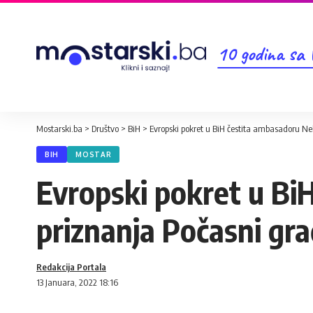
10 godina sa
Mostarski.ba
>
Društvo
>
BiH
>
Evropski pokret u BiH čestita ambasadoru N
BIH
MOSTAR
Evropski pokret u Bi
priznanja Počasni gr
Redakcija Portala
13 Januara, 2022 18:16