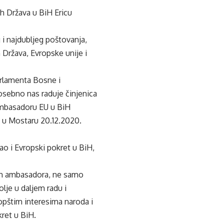
h Država u BiH Ericu
 i najdubljeg poštovanja,
 Država, Evropske unije i
arlamenta Bosne i
osebno nas raduje činjenica
ambasadoru EU u BiH
a u Mostaru 20.12.2020.
ao i Evropski pokret u BiH,
ih ambasadora, ne samo
lje u daljem radu i
opštim interesima naroda i
ret u BiH.