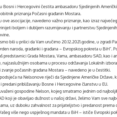
u Bosni i Hercegovini čestita ambasadoru Sjedinjenih Američki
obitnik priznanja Počasni građanin Mostara.
ove asocijacije, navedeno važno priznanje, kao izraz najvećeg
ijeti boljem i dubljem razumijevanju i partnerstvu Sjedinjenih
vine.
smo bili u prilici da Vam uručimo 20.12.2021.godine, u zgradi P
rden naroda, građanki i građana – Evropskog pokreta u BiH”. P
baš predstavnici Grada Mostara, Vama, ambasadoru SAD, kao i 
u, najzaslužnijim osobama u procesu održavanja Lokalnih izbor
li zvanje počasnih građana Mostara – navedeno je u čestitki.
podsjeća na Nelsonove riječi da Sjedinjene Američke Države, k
 i predani približavanju Bosne i Hercegovine članstvu u EU.
uvaženi gospodine Nelson, kojeg smatramo jednim od najbolj
D koji je obavljao dužnost u našoj državi, želimo Vam sve najbo
ma, uz duboku zahvalnost za prijateljstvo i predanost prema 
ašeg više nego uspješnog mandata u BiH – ističe Evropski pok